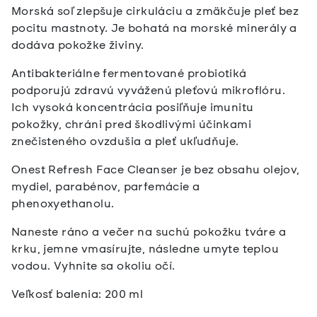
Morská soľ zlepšuje cirkuláciu a zmäkčuje pleť bez
pocitu mastnoty. Je bohatá na morské minerály a
dodáva pokožke živiny.
Antibakteriálne fermentované probiotiká
podporujú zdravú vyváženú pleťovú mikroflóru.
Ich vysoká koncentrácia posiľňuje imunitu
pokožky, chráni pred škodlivými účinkami
znečisteného ovzdušia a pleť ukľudňuje.
Onest Refresh Face Cleanser je bez obsahu olejov,
mydiel, parabénov, parfemácie a
phenoxyethanolu.
Naneste ráno a večer na suchú pokožku tváre a
krku, jemne vmasírujte, následne umyte teplou
vodou. Vyhnite sa okoliu očí.
Veľkosť balenia: 200 ml