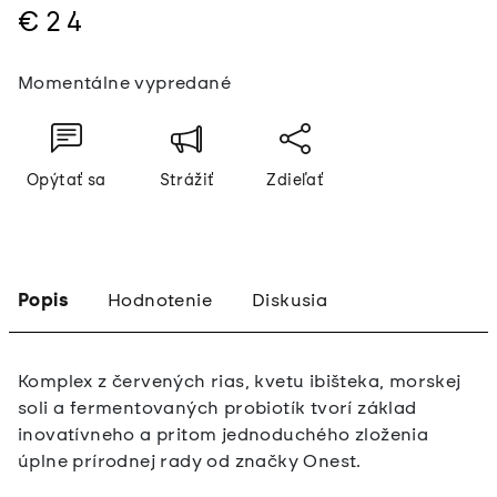
€24
Jednotková
Momentálne vypredané
cena:
Opýtať sa
Strážiť
Zdieľať
Popis
Hodnotenie
Diskusia
Komplex z červených rias, kvetu ibišteka, morskej
soli a fermentovaných probiotík tvorí základ
inovatívneho a pritom jednoduchého zloženia
úplne prírodnej rady od značky Onest.