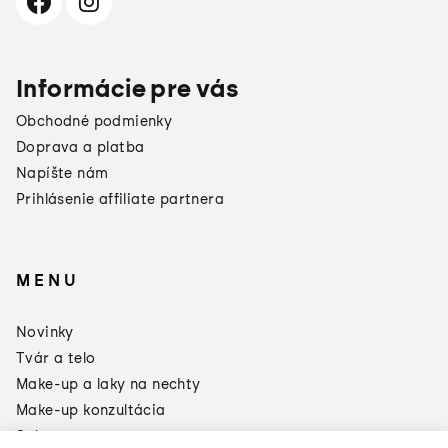
Informácie pre vás
Obchodné podmienky
Doprava a platba
Napíšte nám
Prihlásenie affiliate partnera
MENU
×
Darčeky od
Novinky
Manucurist
Tvár a telo
Toto leto sa oplatí doplniť si
zásoby:
Make-up a laky na nechty
Make-up konzultácia
3 produkty = Green Odlakovač
2 produkty = Sklenený pilník
Sale