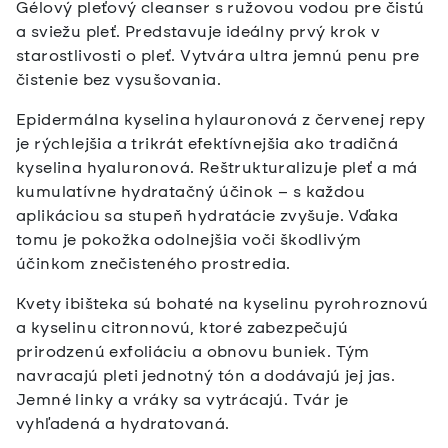
Gélový pleťový cleanser s ružovou vodou pre čistú
a sviežu pleť. Predstavuje ideálny prvý krok v
starostlivosti o pleť. Vytvára ultra jemnú penu pre
čistenie bez vysušovania.
Epidermálna kyselina hylauronová z červenej repy
je rýchlejšia a trikrát efektívnejšia ako tradičná
kyselina hyaluronová. Reštrukturalizuje pleť a má
kumulatívne hydratačný účinok – s každou
aplikáciou sa stupeň hydratácie zvyšuje. Vďaka
tomu je pokožka odolnejšia voči škodlivým
účinkom znečisteného prostredia.
Kvety ibišteka sú bohaté na kyselinu pyrohroznovú
a kyselinu citronnovú, ktoré zabezpečujú
prirodzenú exfoliáciu a obnovu buniek. Tým
navracajú pleti jednotný tón a dodávajú jej jas.
Jemné linky a vráky sa vytrácajú. Tvár je
vyhľadená a hydratovaná.