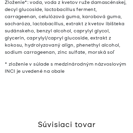
Zloženie*: voda, voda z kvetov ruže damascénskej,
decyl glucoside, lactobacillus ferment,
carrageenan, celulózová guma, karobová guma,
sacharóza, lactobacillus, extrakt z kvetov ibišteka
sudánskeho, benzyl alcohol, caprylyl glycol,
glycerin, caprylyl/capryl glucoside, extrakt z
kokosu, hydrolyzovaný align, phenethyl alcohol,
sodium carrageenan, zinc sulfate, morská soľ
* zloženie v súlade s medzinárodným názvoslovým
INCI je uvedené na obale
Súvisiaci tovar