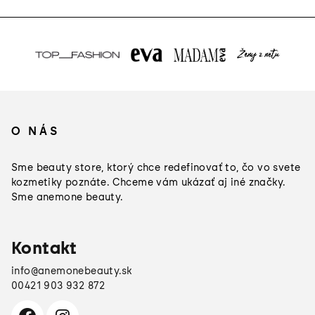
Z
á
O NÁS
p
ä
Sme beauty store, ktorý chce redefinovať to, čo vo svete
t
kozmetiky poznáte. Chceme vám ukázať aj iné značky.
Sme anemone beauty.
i
e
Kontakt
info
@
anemonebeauty.sk
00421 903 932 872