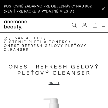
Prejsť
POŠTOVNÉ ZADARMO PRE OBJEDNÁVKY NAD 90€
na
(PLATÍ PRE PACKETA VÝDAJNÉ MIESTA)
obsah
HĽADAŤ
NÁ
Prihlásenie
KOŠ
/
TVÁR A TELO
/
DOMOV
ČISTENIE PLETI A TONERY
/
ONEST REFRESH GÉLOVÝ PLEŤOVÝ
CLEANSER
ONEST REFRESH GÉLOVÝ
PLEŤOVÝ CLEANSER
ONEST