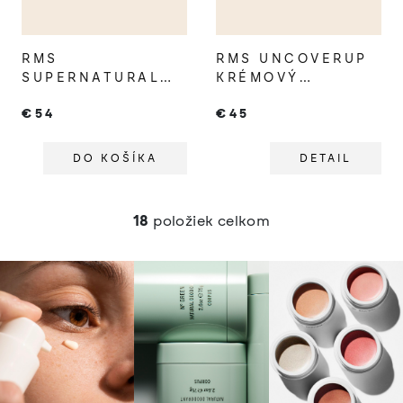
RMS
RMS UNCOVERUP
SUPERNATURAL
KRÉMOVÝ
RADIANCE TINTED
KOREKTOR
€54
€45
SERUM SPF30
RICH AURA
DO KOŠÍKA
DETAIL
18
položiek celkom
O
v
l
á
d
a
c