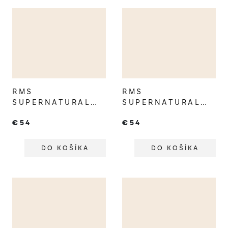
RMS
RMS
SUPERNATURAL
SUPERNATURAL
RADIANCE TINTED
RADIANCE TINTED
€54
€54
SERUM SPF30
SERUM SPF30
LIGHT AURA
MEDIUM AURA
DO KOŠÍKA
DO KOŠÍKA