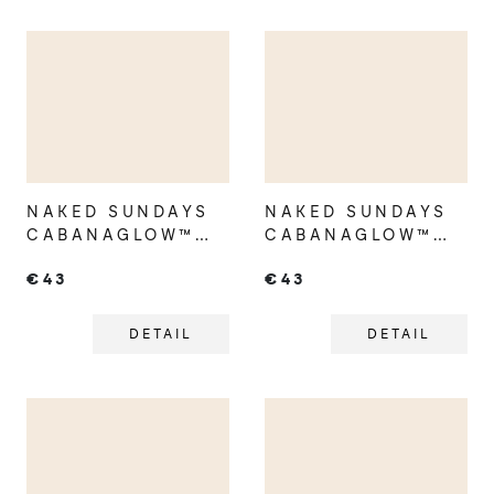
NAKED SUNDAYS
NAKED SUNDAYS
CABANAGLOW™
CABANAGLOW™
SPF50 MINERAL
SPF50 MINERAL
€43
€43
GLOW SERUM
GLOW SERUM
DROPS
DROPS PEARL
ILLUMINATING
DETAIL
DETAIL