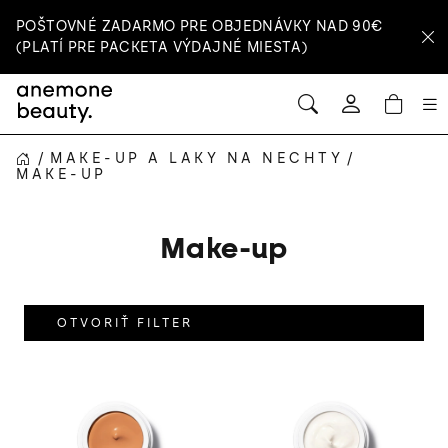
Prejsť
POŠTOVNÉ ZADARMO PRE OBJEDNÁVKY NAD 90€
na
(PLATÍ PRE PACKETA VÝDAJNÉ MIESTA)
obsah
HĽADAŤ
NÁ
Prihlásenie
KOŠ
/
MAKE-UP A LAKY NA NECHTY
/
DOMOV
MAKE-UP
Make-up
OTVORIŤ FILTER
V
ý
p