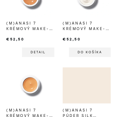
i
s
p
(M)ANASI 7
(M)ANASI 7
r
KRÉMOVÝ MAKE-
KRÉMOVÝ MAKE-
o
UP SKIN
UP SKIN
€52,50
€52,50
ENHANCER
ENHANCER
d
BEECHWOOD
EBURNEAN
u
DETAIL
DO KOŠÍKA
k
t
o
v
(M)ANASI 7
(M)ANASI 7
KRÉMOVÝ MAKE-
PÚDER SILK