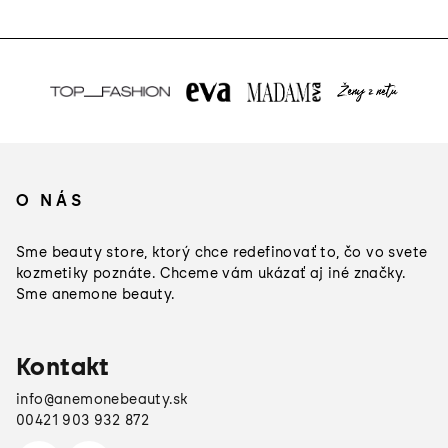
Z
á
O NÁS
p
ä
Sme beauty store, ktorý chce redefinovať to, čo vo svete
t
kozmetiky poznáte. Chceme vám ukázať aj iné značky.
Sme anemone beauty.
i
e
Kontakt
info
@
anemonebeauty.sk
00421 903 932 872