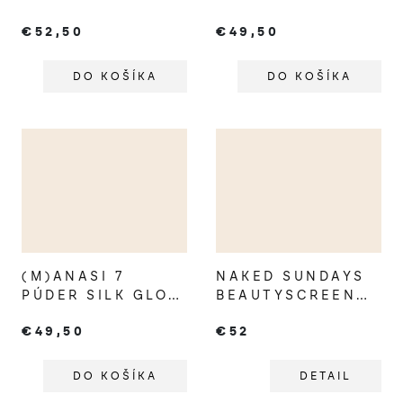
UP SKIN
FINISH POWDER
€52,50
€49,50
ENHANCER
TRANSLUCENT
SARCOLINE
DO KOŠÍKA
DO KOŠÍKA
(M)ANASI 7
NAKED SUNDAYS
PÚDER SILK GLOW
BEAUTYSCREEN™
POWDER
SPF50 SKIN TINT
€49,50
€52
PERIHELION
DO KOŠÍKA
DETAIL