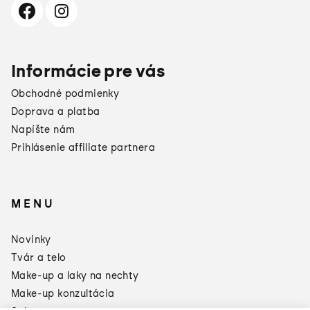
Informácie pre vás
Obchodné podmienky
Doprava a platba
Napíšte nám
Prihlásenie affiliate partnera
MENU
×
Darčeky od
Novinky
Manucurist
Tvár a telo
Toto leto sa oplatí doplniť si
zásoby:
Make-up a laky na nechty
Make-up konzultácia
3 produkty = Green Odlakovač
2 produkty = Sklenený pilník