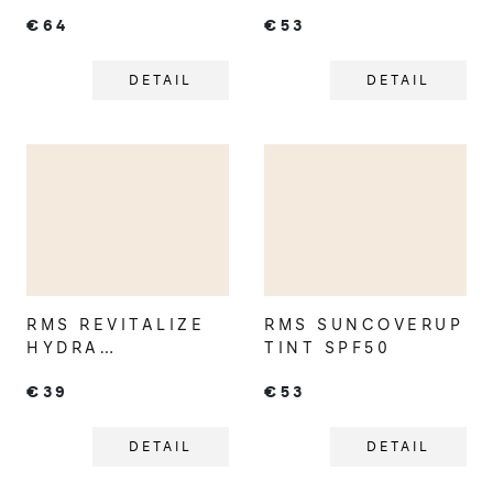
LIQUID
SPF30
€64
€53
FOUNDATION
CORRECTING
TINT
DETAIL
DETAIL
RMS REVITALIZE
RMS SUNCOVERUP
HYDRA
TINT SPF50
CONCEALER
€39
€53
DETAIL
DETAIL