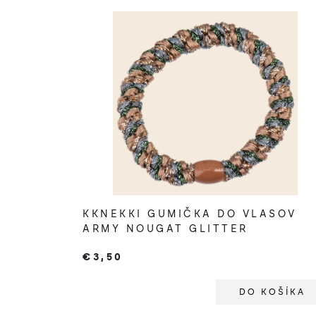
V
ý
p
i
s
p
r
o
KKNEKKI GUMIČKA DO VLASOV
d
ARMY NOUGAT GLITTER
u
€3,50
k
DO KOŠÍKA
t