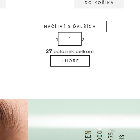
DO KOŠÍKA
NAČÍTAŤ 9 ĎALŠÍCH
S
1
2
t
O
27
položiek celkom
r
v
á
HORE
l
n
á
k
o
d
v
a
a
c
n
i
i
e
e