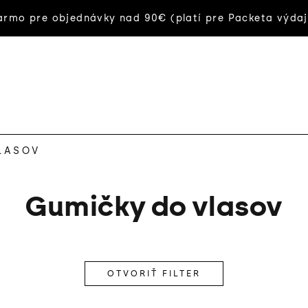
rmo pre objednávky nad 90€ (platí pre Packeta výdaj
LASOV
Gumičky do vlasov
OTVORIŤ FILTER