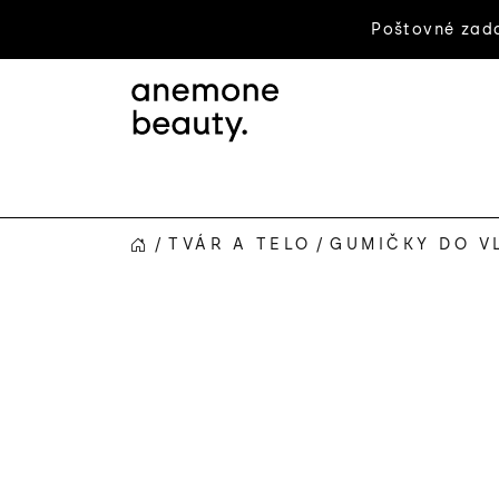
Prejsť
Poštovné zada
na
obsah
/
TVÁR A TELO
/
GUMIČKY DO V
DOMOV