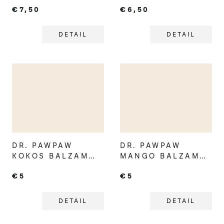
S SPF20
PERY
€7,50
€6,50
DETAIL
DETAIL
DR. PAWPAW
DR. PAWPAW
KOKOS BALZAM
MANGO BALZAM
NA PERY V
NA PERY V
€5
€5
TYČINKE
TYČINKE
DETAIL
DETAIL