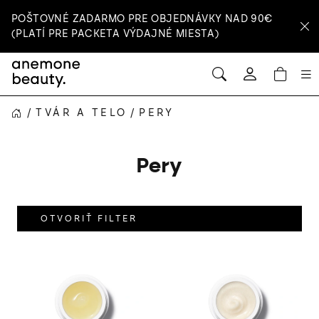
Prejsť
POŠTOVNÉ ZADARMO PRE OBJEDNÁVKY NAD 90€
na
(PLATÍ PRE PACKETA VÝDAJNÉ MIESTA)
obsah
HĽADAŤ
NÁ
Prihlásenie
KOŠ
/
TVÁR A TELO
/
PERY
DOMOV
Pery
OTVORIŤ FILTER
V
ý
p
i