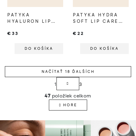
PATYKA
PATYKA HYDRA
HYALURON LIP
SOFT LIP CARE
PLUMPER
BALZAM NA PERY
€33
€22
DO KOŠÍKA
DO KOŠÍKA
NAČÍTAŤ 18 ĎALŠÍCH
S
1
3
t
O
r
47
položiek celkom
v
á
HORE
l
n
á
k
d
o
a