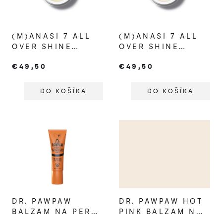
s
p
(M)ANASI 7 ALL
(M)ANASI 7 ALL
r
OVER SHINE
OVER SHINE
o
CRISTALLO
KAITO
€49,50
€49,50
d
u
DO KOŠÍKA
DO KOŠÍKA
k
t
o
v
DR. PAWPAW
DR. PAWPAW HOT
BALZAM NA PERY
PINK BALZAM NA