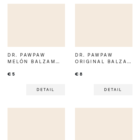
DR. PAWPAW
DR. PAWPAW
MELÓN BALZAM
ORIGINAL BALZAM
NA PERY V
NA PERY
€5
€8
TYČINKE
DETAIL
DETAIL