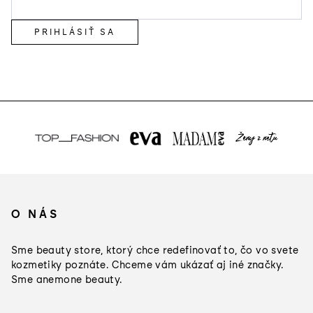
PRIHLÁSIŤ SA
Z
á
O NÁS
p
ä
Sme beauty store, ktorý chce redefinovať to, čo vo svete
t
kozmetiky poznáte. Chceme vám ukázať aj iné značky.
Sme anemone beauty.
i
e