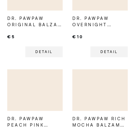
DR. PAWPAW
DR. PAWPAW
ORIGINAL BALZAM
OVERNIGHT
NA PERY V
MASKA NA PERY
€5
€10
TYČINKE
DETAIL
DETAIL
DR. PAWPAW
DR. PAWPAW RICH
PEACH PINK
MOCHA BALZAM
BALZAM NA PERY
NA PERY