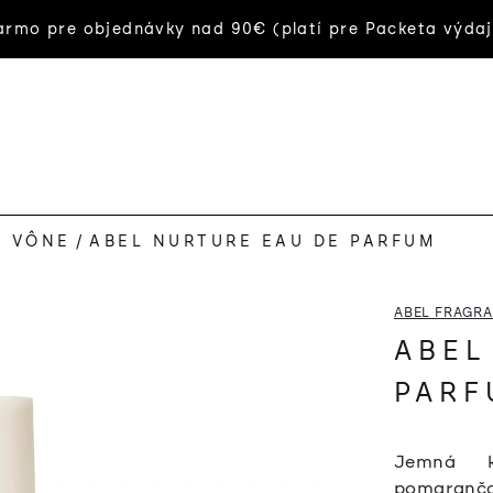
rmo pre objednávky nad 90€ (platí pre Packeta výdaj
A VÔNE
/
ABEL NURTURE EAU DE PARFUM
ABEL FRAGR
ABEL
PARF
Jemná k
pomaranč