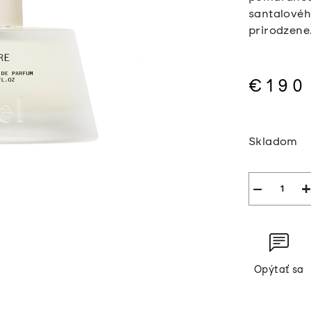
santalové
prirodzene
€190
Jednotkov
cena:
Skladom
−
+
Opýtať sa