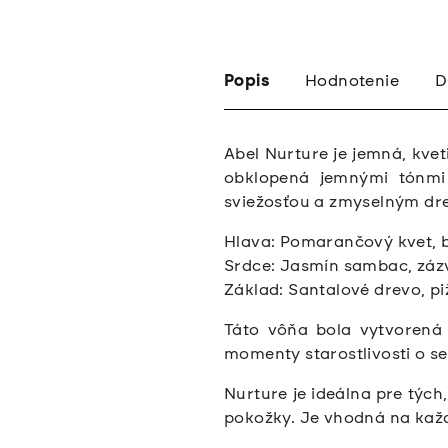
Popis
Hodnotenie
D
Abel Nurture je jemná, kvet
obklopená jemnými tónmi 
sviežosťou a zmyselným dre
Hlava: Pomarančový kvet, 
Srdce: Jasmín sambac, zázv
Základ: Santalové drevo, p
Táto vôňa bola vytvorená 
momenty starostlivosti o se
Nurture je ideálna pre tých
pokožky. Je vhodná na každo