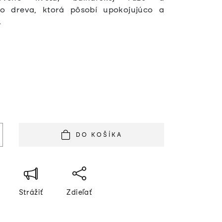
ho dreva, ktorá pôsobí upokojujúco a
.
á
DO KOŠÍKA
Strážiť
Zdieľať