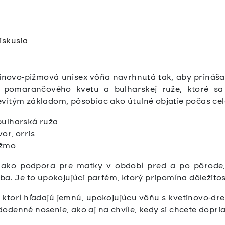
iskusia
inovo‑pižmová unisex vôňa navrhnutá tak, aby prinášala
pomarančového kvetu a bulharskej ruže, ktoré sa 
vitým základom, pôsobiac ako útulné objatie počas ce
bulharská ruža
or, orris
ižmo
ako podpora pre matky v období pred a po pôrode, n
ba. Je to upokojujúci parfém, ktorý pripomína dôležitos
, ktorí hľadajú jemnú, upokojujúcu vôňu s kvetinovo‑dr
denné nosenie, ako aj na chvíle, kedy si chcete dopriať