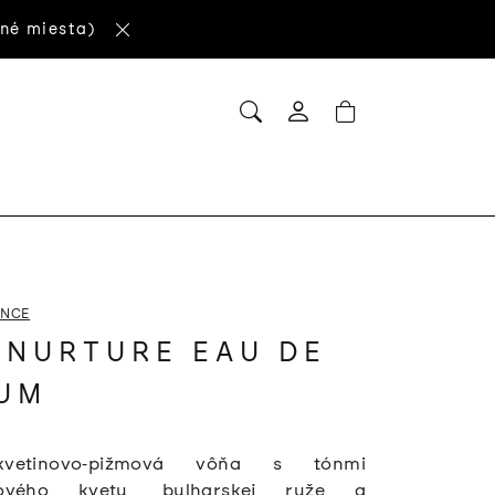
né miesta)
HĽADAŤ
NÁKUPNÝ
Prihlásenie
KOŠÍK
ANCE
 NURTURE EAU DE
UM
vetinovo‑pižmová vôňa s tónmi
ového kvetu, bulharskej ruže a