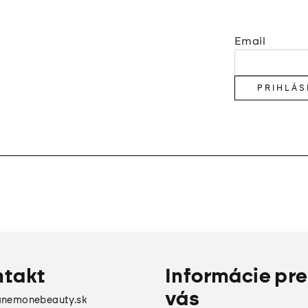
Email
PRIHLÁS
ntakt
Informácie pre
vás
anemonebeauty.sk