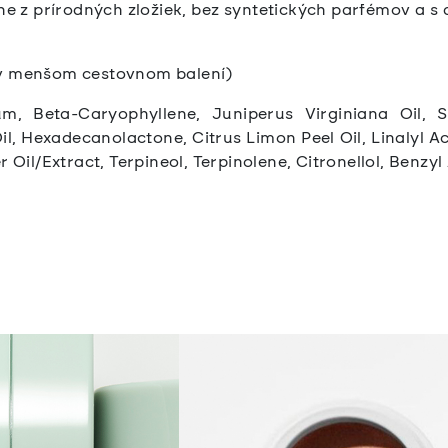
e z prírodných zložiek, bez syntetických parfémov a s
 v menšom cestovnom balení)
um, Beta-Caryophyllene, Juniperus Virginiana Oil, 
, Hexadecanolactone, Citrus Limon Peel Oil, Linalyl Ace
r Oil/Extract, Terpineol, Terpinolene, Citronellol, Benzy