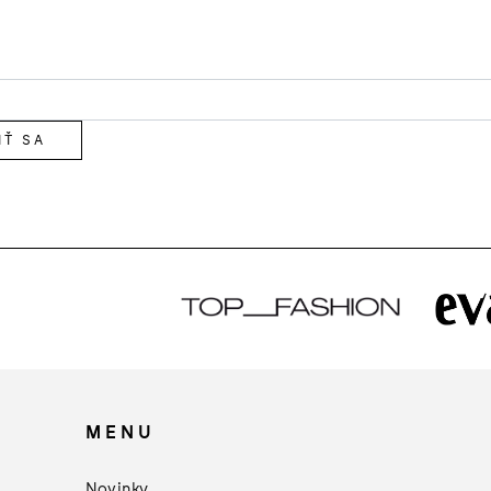
IŤ SA
MENU
×
Darčeky od
Manucurist
Novinky