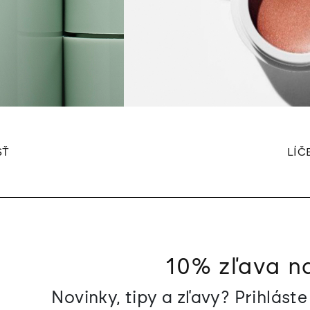
SŤ
LÍČ
10% zľava n
Novinky, tipy a zľavy? Prihlást