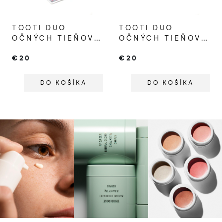
TOOT! DUO
TOOT! DUO
OČNÝCH TIEŇOV
OČNÝCH TIEŇOV
PRE DETI
PRE DETI TURTLE
€20
€20
FLAMINGO &
& CHAMELEON
PARROT
DO KOŠÍKA
DO KOŠÍKA