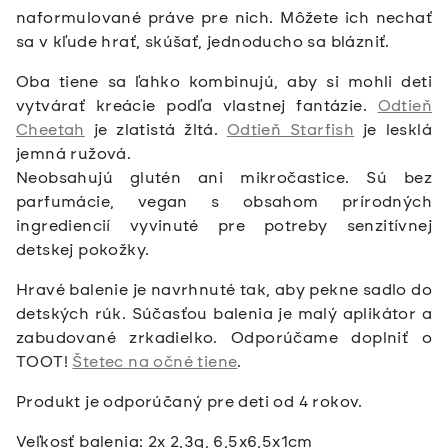
naformulované práve pre nich. Môžete ich nechať
sa v kľude hrať, skúšať, jednoducho sa blázniť.
Oba tiene sa ľahko kombinujú, aby si mohli deti
vytvárať kreácie podľa vlastnej fantázie.
Odtieň
Cheetah
je zlatistá žltá.
Odtieň Starfish
je lesklá
jemná ružová.
Neobsahujú glutén ani mikročastice. Sú bez
parfumácie, vegan s obsahom prírodných
ingrediencií vyvinuté pre potreby senzitívnej
detskej pokožky.
Hravé balenie je navrhnuté tak, aby pekne sadlo do
detských rúk. Súčasťou balenia je malý aplikátor a
zabudované zrkadielko. Odporúčame doplniť o
TOOT!
Štetec na očné tiene
.
Produkt je odporúčaný pre deti od 4 rokov.
Veľkosť balenia: 2x 2,3g, 6,5x6,5x1cm