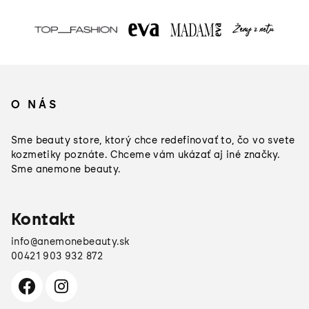
Z
á
O NÁS
p
ä
Sme beauty store, ktorý chce redefinovať to, čo vo svete
t
kozmetiky poznáte. Chceme vám ukázať aj iné značky.
Sme anemone beauty.
i
e
Kontakt
info
@
anemonebeauty.sk
00421 903 932 872