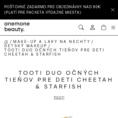
Prejsť
POŠTOVNÉ ZADARMO PRE OBJEDNÁVKY NAD 90€
na
(PLATÍ PRE PACKETA VÝDAJNÉ MIESTA)
obsah
HĽADAŤ
NÁ
Prihlásenie
KOŠ
/
MAKE-UP A LAKY NA NECHTY
/
DOMOV
DETSKÝ MAKEUP
/
TOOT! DUO OČNÝCH TIEŇOV PRE DETI
CHEETAH & STARFISH
TOOT! DUO OČNÝCH
TIEŇOV PRE DETI CHEETAH
& STARFISH
TOOT!