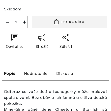
Jednotková
Skladom
cena:
−
+
DO KOŠÍKA
Opýtať sa
Strážiť
Zdieľať
Popis
Hodnotenie
Diskusia
Odteraz sa vaše deti a teenagerky môžu malovať
spolu s vami. Bez obáv o ich jemnú a citlivú detskú
pokožku.
Minerálne očné tiene Cheetah a Starfish sú