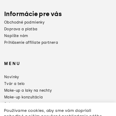
Informácie pre vás
Obchodné podmienky
Doprava a platba
Napíšte nám
Prihlásenie affiliate partnera
MENU
×
Darčeky od
Novinky
Manucurist
Tvár a telo
Toto leto sa oplatí doplniť si
zásoby:
Make-up a laky na nechty
Make-up konzultácia
3 produkty = Green Odlakovač
2 produkty = Sklenený pilník
Sale
Používame cookies, aby sme vám dopriali
Značky
*akcia sa nevzťahuje na pilníky a