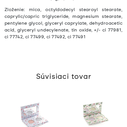
Zloženie: mica, octyldodecyl stearoyl stearate,
caprylic/capric triglyceride, magnesium stearate,
pentylene glycol, glyceryl caprylate, dehydroacetic
acid, glyceryl undecylenate, tin oxide, +/- ci 77981,
ci 77742, ci 77499, ci 77492, ci 77491
Súvisiaci tovar