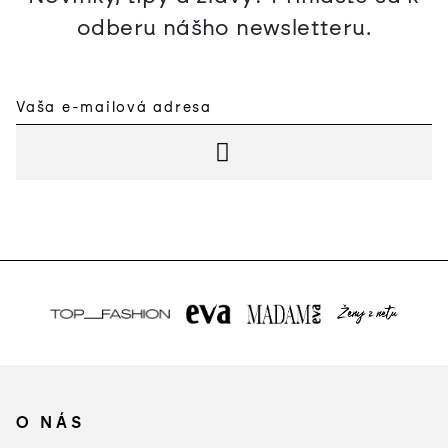
odberu nášho newsletteru.
PRIHLÁSIŤ SA
Z
á
O NÁS
p