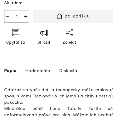
Skladom
cena:
−
+
DO KOŠÍKA
Opýtať sa
Strážiť
Zdieľať
Popis
Hodnotenie
Diskusia
Odteraz sa vaše deti a teenagerky môžu malovať
spolu s vami. Bez obáv o ich jemnú a citlivú detskú
pokožku.
Minerálne očné tiene Totally Turtle sú
naformulované práve pre nich. Môžete ich nechať