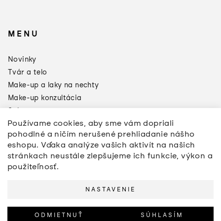
MENU
×
Darčeky od
Novinky
Manucurist
Tvár a telo
Toto leto sa oplatí doplniť si
zásoby:
Make-up a laky na nechty
Make-up konzultácia
3 produkty = Green Odlakovač
2 produkty = Sklenený pilník
Sale
Používame cookies, aby sme vám dopriali
Značky
pohodlné a ničím nerušené prehliadanie nášho
*akcia sa nevzťahuje na pilníky a
Napíšte nám
pomôcly na úpravu nechtov
eshopu. Vďaka analýze vašich aktivít na našich
stránkach neustále zlepšujeme ich funkcie, výkon a
použiteľnosť.
NASTAVENIE
Copyright 2026
anemone beauty
. Všetky práva
vyhradené.
Upraviť nastavenie cookies
ODMIETNUŤ
SÚHLASÍM