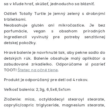
sa v kľude hrať, skúšať, jednoducho sa blázniť.
Odtieň Totally Turtle je jemný zelený s drobnými
trblietkami.
Neobsahuje glutén ani mikročastice. Je bez
parfumácie, vegan s obsahom prírodných
ingrediencií vyvinutý pre potreby senzitívnej
detskej pokožky.
Hravé balenie je navrhnuté tak, aby pekne sadlo do
detských rúk. Balenie obsahuje malý aplikátor a
zabudované zrkadielko. Odporúčame si pozrieť
TOOT!
Štetec na očné tiene
.
Produkt je odporúčaný pre deti od 4 rokov.
Veľkosť balenia: 2,3g, 6,5x6,5x1cm
Zloženie: mica, octyldodecyl stearoyl stearate,
caprylic/capric triglyceride, magnesium stearate,