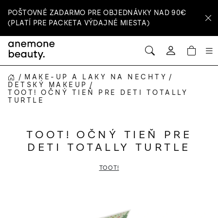
Prejsť
POŠTOVNÉ ZADARMO PRE OBJEDNÁVKY NAD 90€
na
(PLATÍ PRE PACKETA VÝDAJNÉ MIESTA)
obsah
HĽADAŤ
NÁ
Prihlásenie
KOŠ
/
MAKE-UP A LAKY NA NECHTY
/
DOMOV
DETSKÝ MAKEUP
/
TOOT! OČNÝ TIEŇ PRE DETI TOTALLY
TURTLE
TOOT! OČNÝ TIEŇ PRE
DETI TOTALLY TURTLE
TOOT!