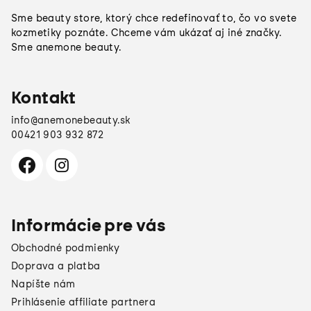
ä
Sme beauty store, ktorý chce redefinovať to, čo vo svete
t
kozmetiky poznáte. Chceme vám ukázať aj iné značky.
Sme anemone beauty.
i
e
Kontakt
info
@
anemonebeauty.sk
00421 903 932 872
Informácie pre vás
Obchodné podmienky
Doprava a platba
Napíšte nám
Prihlásenie affiliate partnera