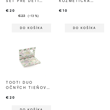
SET PRE DETI
KOZMETICKÁ
TOTALLY TURTLE
TAŠTIČKA TURTLE
€20
€10
€23
(–13 %)
DO KOŠÍKA
DO KOŠÍKA
TOOT! DUO
OČNÝCH TIEŇOV
PRE DETI TURTLE
€20
& CHAMELEON
DO KOŠÍKA