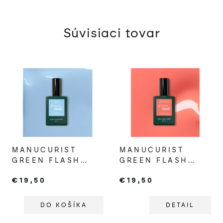
Súvisiaci tovar
MANUCURIST
MANUCURIST
GREEN FLASH
GREEN FLASH
GÉLOVÝ LAK NA
GÉLOVÝ LAK NA
€19,50
€19,50
NECHTY BUBBLE
NECHTY BIRD OF
PARADISE
DO KOŠÍKA
DETAIL