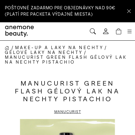
Prejsť
POŠTOVNÉ ZADARMO PRE OBJEDNÁVKY NAD 90€
na
(PLATÍ PRE PACKETA VÝDAJNÉ MIESTA)
obsah
HĽADAŤ
NÁ
Prihlásenie
KOŠ
/
MAKE-UP A LAKY NA NECHTY
/
DOMOV
GÉLOVÉ LAKY NA NECHTY
/
MANUCURIST GREEN FLASH GÉLOVÝ LAK
NA NECHTY PISTACHIO
MANUCURIST GREEN
FLASH GÉLOVÝ LAK NA
NECHTY PISTACHIO
MANUCURIST