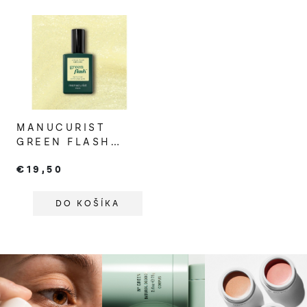
MANUCURIST
GREEN FLASH
GÉLOVÝ LAK NA
€19,50
NECHTY
LEMONADE
DO KOŠÍKA