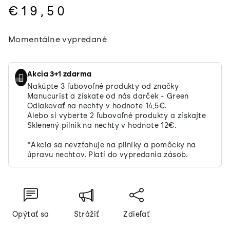
€19,50
Jednotková
Momentálne vypredané
cena:
Akcia 3+1 zdarma
Nakúpte 3 ľubovoľné produkty od značky
Manucurist a získate od nás darček - Green
Odlakovať na nechty v hodnote 14,5€.
Alebo si vyberte 2 ľubovoľné produkty a získajte
Sklenený pilník na nechty v hodnote 12€.
*Akcia sa nevzťahuje na pilníky a pomôcky na
úpravu nechtov. Platí do vypredania zásob.
Opýtať sa
Strážiť
Zdieľať