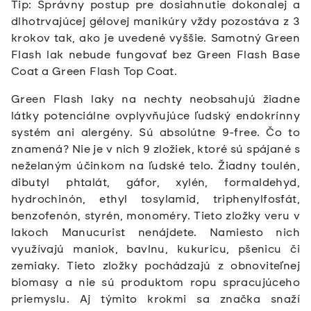
Tip: Správny postup pre dosiahnutie dokonalej a
dlhotrvajúcej gélovej manikúry vždy pozostáva z 3
krokov tak, ako je uvedené vyššie. Samotný Green
Flash lak nebude fungovať bez Green Flash Base
Coat a Green Flash Top Coat.
Green Flash laky na nechty neobsahujú žiadne
látky potenciálne ovplyvňujúce ľudský endokrínny
systém ani alergény. Sú absolútne 9-free. Čo to
znamená? Nie je v nich 9 zložiek, ktoré sú spájané s
neželaným účinkom na ľudské telo. Žiadny toulén,
dibutyl phtalát, gáfor, xylén, formaldehyd,
hydrochinón, ethyl tosylamid, triphenylfosfát,
benzofenón, styrén, monoméry. Tieto zložky veru v
lakoch Manucurist nenájdete. Namiesto nich
využívajú maniok, bavlnu, kukuricu, pšenicu či
zemiaky. Tieto zložky pochádzajú z obnoviteľnej
biomasy a nie sú produktom ropu spracujúceho
priemyslu. Aj týmito krokmi sa značka snaží