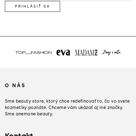
PRIHLÁSIŤ SA
Z
á
O NÁS
p
ä
Sme beauty store, ktorý chce redefinovať to, čo vo svete
t
kozmetiky poznáte. Chceme vám ukázať aj iné značky.
Sme anemone beauty.
i
e
Kontakt