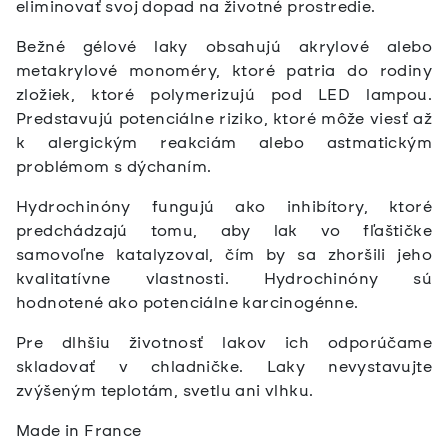
eliminovať svoj dopad na životné prostredie.
Bežné gélové laky obsahujú akrylové alebo
metakrylové monoméry, ktoré patria do rodiny
zložiek, ktoré polymerizujú pod LED lampou.
Predstavujú potenciálne riziko, ktoré môže viesť až
k alergickým reakciám alebo astmatickým
problémom s dýchaním.
Hydrochinóny fungujú ako inhibítory, ktoré
predchádzajú tomu, aby lak vo fľaštičke
samovoľne katalyzoval, čím by sa zhoršili jeho
kvalitatívne vlastnosti. Hydrochinóny sú
hodnotené ako potenciálne karcinogénne.
Pre dlhšiu životnosť lakov ich odporúčame
skladovať v chladničke. Laky nevystavujte
zvýšeným teplotám, svetlu ani vlhku.
Made in France