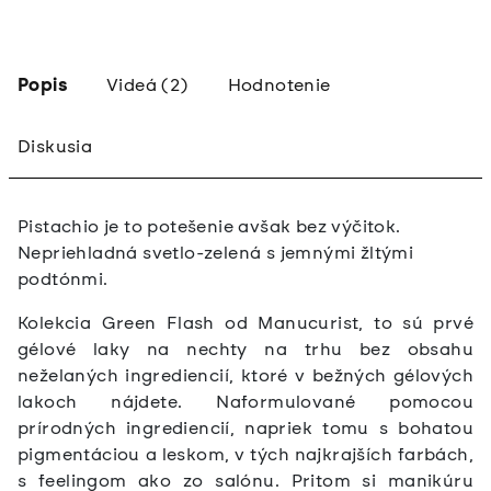
Popis
Videá (2)
Hodnotenie
Diskusia
Pistachio je to potešenie avšak bez výčitok.
Nepriehladná svetlo-zelená s jemnými žltými
podtónmi.
Kolekcia Green Flash od Manucurist, to sú prvé
gélové laky na nechty na trhu bez obsahu
neželaných ingrediencií, ktoré v bežných gélových
lakoch nájdete. Naformulované pomocou
prírodných ingrediencií, napriek tomu s bohatou
pigmentáciou a leskom, v tých najkrajších farbách,
s feelingom ako zo salónu. Pritom si manikúru