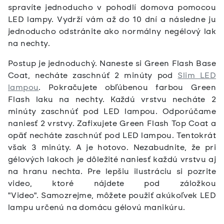
spravíte jednoducho v pohodlí domova pomocou
LED lampy. Vydrží vám až do 10 dní a následne ju
jednoducho odstránite ako normálny negélový lak
na nechty.
Postup je jednoduchý. Naneste si Green Flash Base
Coat, necháte zaschnúť 2 minúty pod
Slim LED
lampou
. Pokračujete obľúbenou farbou Green
Flash laku na nechty. Každú vrstvu necháte 2
minúty zaschnúť pod LED lampou. Odporúčame
naniesť 2 vrstvy. Zafixujete Green Flash Top Coat a
opäť necháte zaschnúť pod LED lampou. Tentokrát
však 3 minúty. A je hotovo. Nezabudnite, že pri
gélových lakoch je dôležité naniesť každú vrstvu aj
na hranu nechta.
Pre lepšiu ilustráciu si pozrite
video, ktoré nájdete pod záložkou
"Video".
Samozrejme, môžete použiť akúkoľvek LED
lampu určenú na domácu gélovú manikúru.