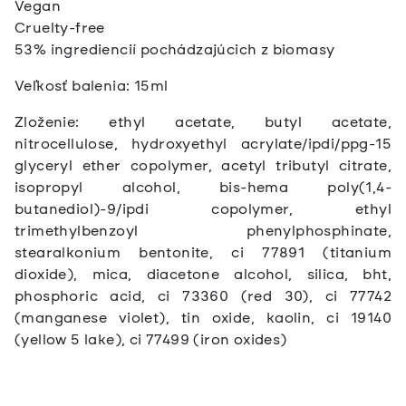
Vegan
Cruelty-free
53% ingrediencií pochádzajúcich z biomasy
Veľkosť balenia: 15ml
Zloženie:
ethyl acetate, butyl acetate,
nitrocellulose, hydroxyethyl acrylate/ipdi/ppg-15
glyceryl ether copolymer, acetyl tributyl citrate,
isopropyl alcohol, bis-hema poly(1,4-
butanediol)-9/ipdi copolymer, ethyl
trimethylbenzoyl phenylphosphinate,
stearalkonium bentonite, ci 77891 (titanium
dioxide), mica, diacetone alcohol, silica, bht,
phosphoric acid, ci 73360 (red 30), ci 77742
(manganese violet), tin oxide, kaolin, ci 19140
(yellow 5 lake), ci 77499 (iron oxides)