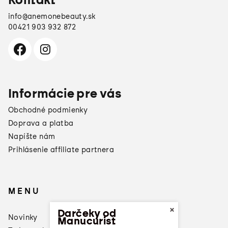
info
@
anemonebeauty.sk
00421 903 932 872
Informácie pre vás
Obchodné podmienky
Doprava a platba
Napíšte nám
Prihlásenie affiliate partnera
MENU
×
Darčeky od
Novinky
Manucurist