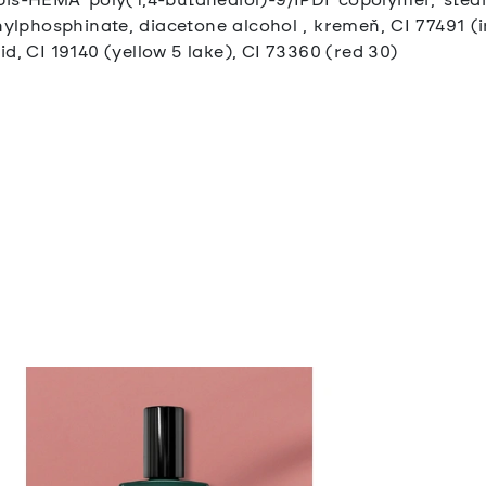
ylphosphinate, diacetone alcohol , kremeň, CI 77491 (ir
d, CI 19140 (yellow 5 lake), CI 73360 (red 30)