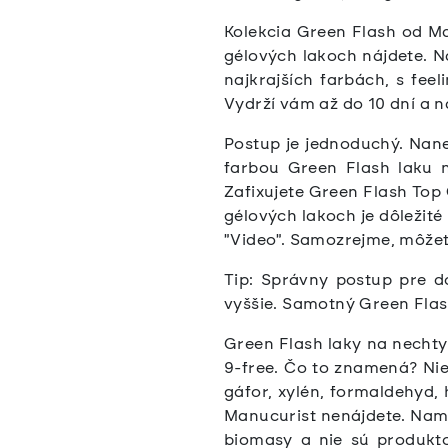
Kolekcia Green Flash od Ma
gélových lakoch nájdete. 
najkrajších farbách, s fe
Vydrží vám až do 10 dní a 
Postup je jednoduchý. Nan
farbou Green Flash laku 
Zafixujete Green Flash Top
gélových lakoch je dôležité
"Video".
Samozrejme, môžet
Tip: Správny postup pre d
vyššie. Samotný Green Flas
Green Flash laky na nechty
9-free. Čo to znamená? Nie 
gáfor, xylén, formaldehyd, 
Manucurist nenájdete. Namie
biomasy a nie sú produkto