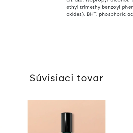
ethyl trimethylbenzoyl phen
oxides), BHT, phosphoric aci
Súvisiaci tovar