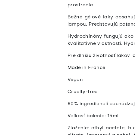
prostredie.
Bežné gélové laky obsahuj
lampou. Predstavujú potenc
Hydrochinóny fungujú ako i
kvalitatívne vlastnosti. H
Pre dlhšiu životnosť lakov
Made in France
Vegan
Cruelty-free
60% ingrediencií pochádza
Veľkosť balenia: 15ml
Zloženie:
ethyl acetate, bu
citrate, isopropyl alcohol