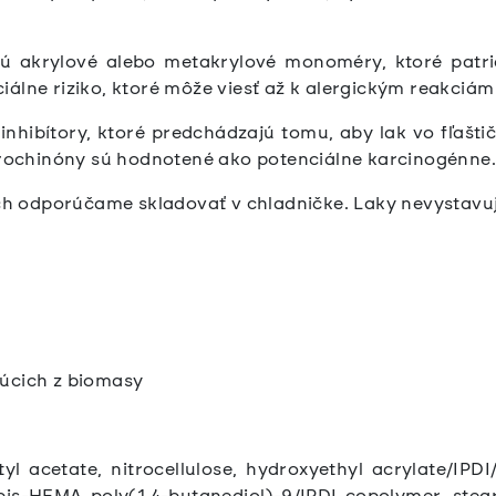
ú akrylové alebo metakrylové monoméry, ktoré patria
iálne riziko, ktoré môže viesť až k alergickým reakc
nhibítory, ktoré predchádzajú tomu, aby lak vo fľaštič
ydrochinóny sú hodnotené ako potenciálne karcinogénne
 ich odporúčame skladovať v chladničke. Laky nevystavu
júcich z biomasy
tyl acetate, nitrocellulose, hydroxyethyl acrylate/IPD
, bis-HEMA poly(1,4-butanediol)-9/IPDI copolymer, stea