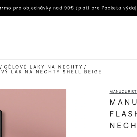
rmo pre objednávky nad 90€ (platí pre Packeta výdaj
/
GÉLOVÉ LAKY NA NECHTY
/
VÝ LAK NA NECHTY SHELL BEIGE
MANUCURIST
MANU
FLAS
NECH