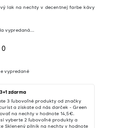
ový lak na nechty v decentnej farbe kávy
.
ola vypredaná…
50
á
e vypredané
 3+1 zdarma
te 3 ľubovoľné produkty od značky
urist a získate od nás darček - Green
ovať na nechty v hodnote 14,5€.
 si vyberte 2 ľubovoľné produkty a
te Sklenený pilník na nechty v hodnote