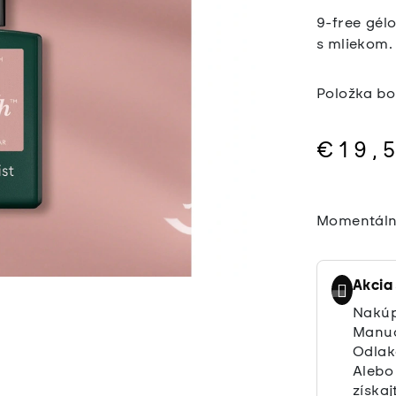
9-free gél
s mliekom
Položka b
€19,
Jednotkov
cena:
Momentáln
Akcia
Nakúp
Manuc
Odlak
Alebo
získaj