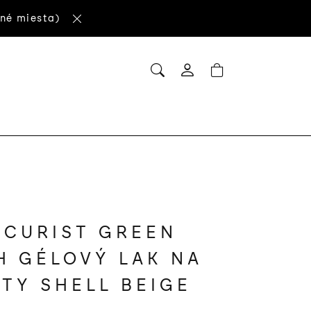
né miesta)
HĽADAŤ
NÁKUPNÝ
Prihlásenie
KOŠÍK
CURIST GREEN
H GÉLOVÝ LAK NA
TY SHELL BEIGE