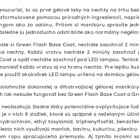
nucurist, to sú prvé gélové laky na nechty na trhu be
Naformulované pomocou prírodných ingrediencií, napri
elingom ako zo salónu. Pritom si manikúru spravíte 
následne ju jednoducho odstránite ako normálny negélov
este si Green Flash Base Coat, necháte zaschnúť 2 mi
na nechty. Každú vrstvu necháte 2 minúty zaschnúť
 Coat a opäť necháte zaschnúť pod LED lampou. Tentokrá
 naniesť každú vrstvu aj na hranu nechta.
Pre lepšiu ilu
e použiť akúkoľvek LED lampu určenú na domácu gélo
osiahnutie dokonalej a dlhotrvajúcej gélovej manikúr
h lak nebude fungovať bez Green Flash Base Coat a Gr
 neobsahujú žiadne látky potenciálne ovplyvňujúce ľud
je v nich 9 zložiek, ktoré sú spájané s neželaným účink
hydrochinón, ethyl tosylamid, triphenylfosfát, benzofe
sto nich využívajú maniok, bavlnu, kukuricu, pšenicu č
m ropu spracujúceho priemyslu. Aj týmito krokmi sa