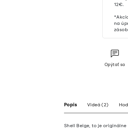
12€.
*Akci
na úp
zásob
Opýtať sa
Popis
Videá (2)
Hod
Shell Beige, to je origináln