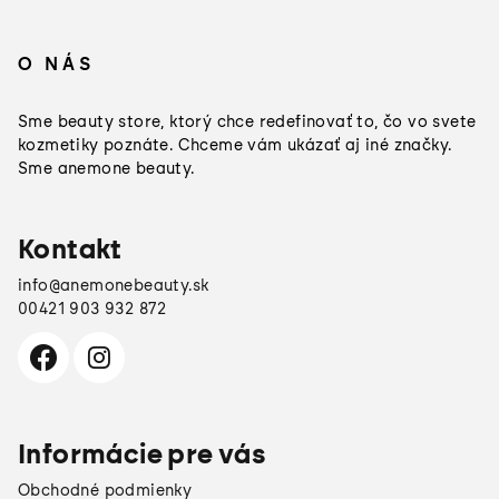
Z
á
O NÁS
p
ä
Sme beauty store, ktorý chce redefinovať to, čo vo svete
t
kozmetiky poznáte. Chceme vám ukázať aj iné značky.
Sme anemone beauty.
i
e
Kontakt
info
@
anemonebeauty.sk
00421 903 932 872
×
Darčeky od
Manucurist
Informácie pre vás
Toto leto sa oplatí doplniť si
zásoby:
Obchodné podmienky