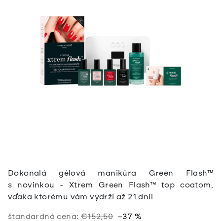
Dokonalá gélová manikúra Green Flash™
s novinkou - Xtrem Green Flash™ top coatom,
vďaka ktorému vám vydrží až 21 dní!
štandardná cena:
€152,50
–37 %