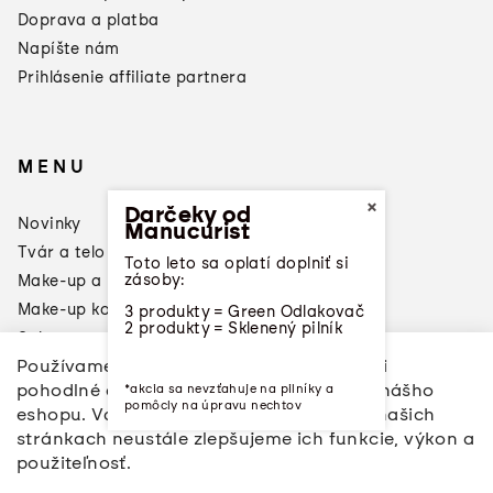
Doprava a platba
3 produkty = Green Odlakovač
2 produkty = Sklenený pilník
Napíšte nám
Prihlásenie affiliate partnera
MENU
Novinky
Tvár a telo
Make-up a laky na nechty
Make-up konzultácia
Sale
Používame cookies, aby sme vám dopriali
Značky
pohodlné a ničím nerušené prehliadanie nášho
*akcia sa nevzťahuje na pilníky a
Napíšte nám
pomôcly na úpravu nechtov
eshopu. Vďaka analýze vašich aktivít na našich
stránkach neustále zlepšujeme ich funkcie, výkon a
použiteľnosť.