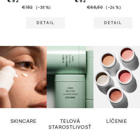
€92
€52
MANIKÚRU S 2
HORTENCIA
€152
€68,50
(–39 %)
(–24 %)
ODTIEŇMI
DETAIL
DETAIL
SKINCARE
TELOVÁ
LÍČENIE
STAROSTLIVOSŤ