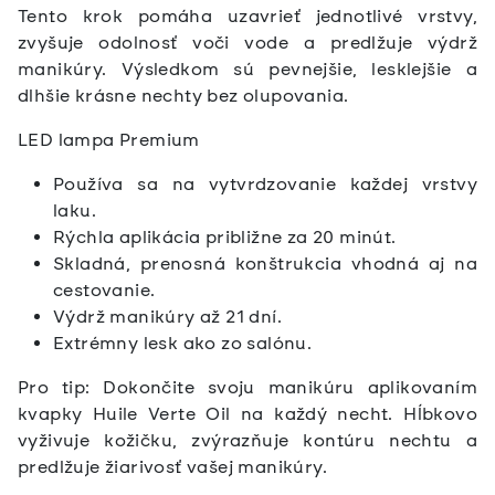
Tento krok pomáha uzavrieť jednotlivé vrstvy,
zvyšuje odolnosť voči vode a predlžuje výdrž
manikúry. Výsledkom sú pevnejšie, lesklejšie a
dlhšie krásne nechty bez olupovania.
LED lampa Premium
Používa sa na vytvrdzovanie každej vrstvy
laku.
Rýchla aplikácia približne za 20 minút.
Skladná, prenosná konštrukcia vhodná aj na
cestovanie.
Výdrž manikúry až 21 dní.
Extrémny lesk ako zo salónu.
Pro tip: Dokončite svoju manikúru aplikovaním
kvapky Huile Verte Oil na každý necht. Hĺbkovo
vyživuje kožičku, zvýrazňuje kontúru nechtu a
predlžuje žiarivosť vašej manikúry.