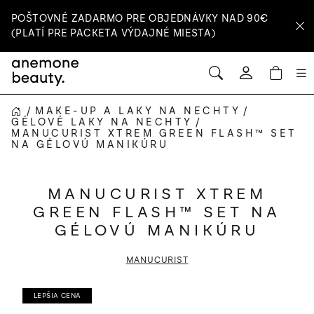
Prejsť
POŠTOVNÉ ZADARMO PRE OBJEDNÁVKY NAD 90€
na
(PLATÍ PRE PACKETA VÝDAJNÉ MIESTA)
obsah
HĽADAŤ
NÁ
Prihlásenie
KOŠ
/
MAKE-UP A LAKY NA NECHTY
/
DOMOV
GÉLOVÉ LAKY NA NECHTY
/
MANUCURIST XTREM GREEN FLASH™ SET
NA GÉLOVÚ MANIKÚRU
MANUCURIST XTREM
GREEN FLASH™ SET NA
GÉLOVÚ MANIKÚRU
MANUCURIST
LEPŠIA CENA