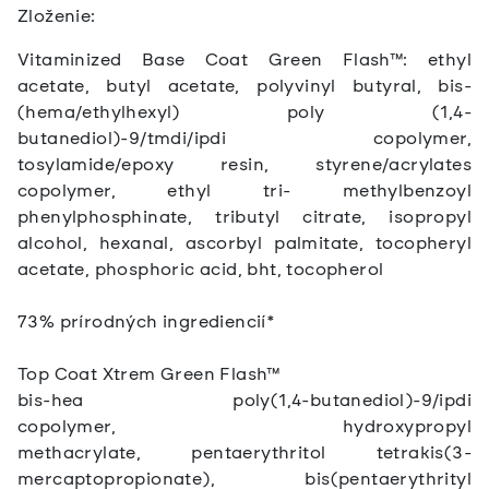
Zloženie:
Vitaminized Base Coat Green Flash™: ethyl
acetate, butyl acetate, polyvinyl butyral, bis-
(hema/ethylhexyl) poly (1,4-
butanediol)-9/tmdi/ipdi copolymer,
tosylamide/epoxy resin, styrene/acrylates
copolymer, ethyl tri- methylbenzoyl
phenylphosphinate, tributyl citrate, isopropyl
alcohol, hexanal, ascorbyl palmitate, tocopheryl
acetate, phosphoric acid, bht, tocopherol
73% prírodných ingrediencií*
Top Coat Xtrem Green Flash™
bis-hea poly(1,4-butanediol)-9/ipdi
copolymer, hydroxypropyl
methacrylate, pentaerythritol tetrakis(3-
mercaptopropionate), bis(pentaerythrityl