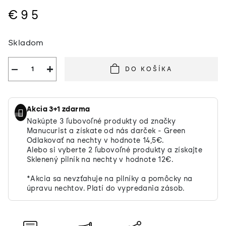
€95
Jednotková
Skladom
cena:
−
+
DO KOŠÍKA
Akcia 3+1 zdarma
Nakúpte 3 ľubovoľné produkty od značky
Manucurist a získate od nás darček - Green
Odlakovať na nechty v hodnote 14,5€.
Alebo si vyberte 2 ľubovoľné produkty a získajte
Sklenený pilník na nechty v hodnote 12€.
*Akcia sa nevzťahuje na pilníky a pomôcky na
úpravu nechtov. Platí do vypredania zásob.