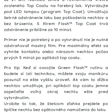
zvoleného Top Coatu na farebný lak. Vytvrdzujte
pod LED lampou (program Top Coat).
Umožňujú
šetrné odstránenie laku bez poškodenia nechtov a
bez brúsenia. S Xtrem Flash™ Top Coat trvá
odstránenie približne za 10 minút.
Primer nie je potrebný a po vytvrdnutí nie je nutné
odstraňovať mastný film. Pre maximálny efekt sa
vyhnite kontaktu alebo nárazom nechtov počas
prvých 5 minút po aplikácii top coatu.
Pro tip: Keď si osvojíte Green Flash™ rutinu a
budete si istí technikou, môžete svoju manikúru
posunúť na ešte vyššiu úroveň. Ak vám to dĺžka
nechtov umožňuje, pri aplikácii top coatu jemne
zapečaťte voľný okraj nechtu ešte pred
vytvrdnutím.
Urobíte to tak, že štetcom zľahka prejdete po
špičke nechtu bez opätovného namočenia do laku.