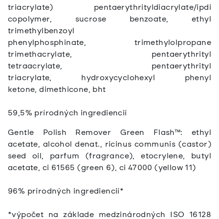
triacrylate) pentaerythrityldiacrylate/ipdi
copolymer, sucrose benzoate, ethyl
trimethylbenzoyl
phenylphosphinate, trimethylolpropane
trimethacrylate, pentaerythrityl
tetraacrylate, pentaerythrityl
triacrylate, hydroxycyclohexyl phenyl
ketone, dimethicone, bht
59,5% prírodných ingrediencií
Gentle Polish Remover Green Flash™: ethyl
acetate, alcohol denat., ricinus communis (castor)
seed oil, parfum (fragrance), etocrylene, butyl
acetate, ci 61565 (green 6), ci 47000 (yellow 11)
96% prírodných ingrediencií*
*výpočet na základe medzinárodných ISO 16128