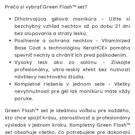
Prečo si vybrať Green Flash™ set?
Dlhotrvajúca gélová manikúra - Užite si
bezchybný vzhľad nechtov až po dobu 21 dní
bez olupovania a straty lesku.
Posilnenie a ochrana nechtov - Vitaminized
Base Coat s technológiou KeraHCE+ pomáha
spevniť nechty a chrániť ich pred poškodením.
Vysoký lesk ako zo salónu - Získajte
profesionálny, ultra-lesklý efekt bez nutnosti
návštevy nechtového štúdia.
Kompletné riešenie v jednom sete - Všetky
nevyhnutnosti pre gél lak manikúru máte vždy
poruke.
Green Flash™ set je ideálnou voľbou pre každého,
kto chce spojiť krásu, starostlivosť a profesionálny
výsledok v jednom kroku. Kompletný Green Flash™
set obsahuje všetko, čo potrebujete pre dokonalú