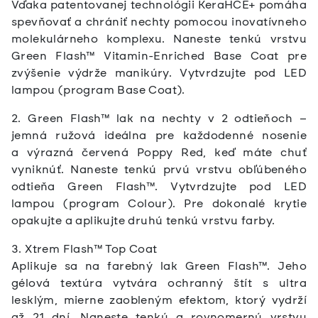
Vďaka patentovanej technológii KeraHCE+ pomáha
spevňovať a chrániť nechty pomocou inovatívneho
molekulárneho komplexu.
Naneste tenkú vrstvu
Green Flash™ Vitamin-Enriched Base Coat pre
zvýšenie výdrže manikúry. Vytvrdzujte pod LED
lampou (program Base Coat).
2. Green Flash™ lak na nechty v 2 odtieňoch –
jemná ružová ideálna pre každodenné nosenie
a výrazná červená Poppy Red, keď máte chuť
vyniknúť.
Naneste tenkú prvú vrstvu obľúbeného
odtieňa Green Flash™. Vytvrdzujte pod LED
lampou (program Colour). Pre dokonalé krytie
opakujte a aplikujte druhú tenkú vrstvu farby.
3. Xtrem Flash™ Top Coat
Aplikuje sa na farebný lak Green Flash™. Jeho
gélová textúra vytvára ochranný štít s ultra
lesklým, mierne zaobleným efektom, ktorý vydrží
až 21 dní.
Naneste tenkú a rovnomernú vrstvu