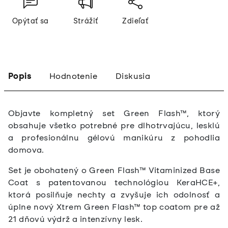
Opýtať sa
Strážiť
Zdieľať
Popis
Hodnotenie
Diskusia
Objavte kompletný set Green Flash™, ktorý
obsahuje všetko potrebné pre dlhotrvajúcu, lesklú
a profesionálnu gélovú manikúru z pohodlia
domova.
Set je obohatený o Green Flash™ Vitaminized Base
Coat s patentovanou technológiou KeraHCE+,
ktorá posilňuje nechty a zvyšuje ich odolnosť a
úplne nový Xtrem Green Flash™ top coatom pre až
21 dňovú výdrž a intenzívny lesk.