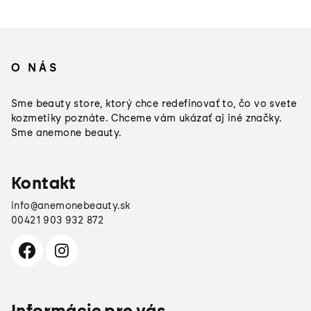
Z
á
O NÁS
p
ä
Sme beauty store, ktorý chce redefinovať to, čo vo svete
t
kozmetiky poznáte. Chceme vám ukázať aj iné značky.
Sme anemone beauty.
i
e
Kontakt
info
@
anemonebeauty.sk
00421 903 932 872
Informácie pre vás