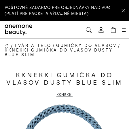
Prejsť
POŠTOVNÉ ZADARMO PRE OBJEDNÁVKY NAD 90€
na
(PLATÍ PRE PACKETA VÝDAJNÉ MIESTA)
obsah
HĽADAŤ
NÁ
Prihlásenie
KOŠ
/
TVÁR A TELO
/
GUMIČKY DO VLASOV
/
DOMOV
KKNEKKI GUMIČKA DO VLASOV DUSTY
BLUE SLIM
KKNEKKI GUMIČKA DO
VLASOV DUSTY BLUE SLIM
KKNEKKI