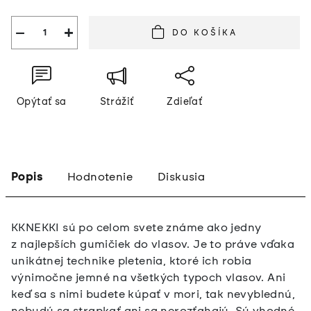
cena:
−
+
DO KOŠÍKA
Opýtať sa
Strážiť
Zdieľať
Popis
Hodnotenie
Diskusia
KKNEKKI sú po celom svete známe ako jedny
z najlepších gumičiek do vlasov. Je to práve vďaka
unikátnej technike pletenia, ktoré ich robia
výnimočne jemné na všetkých typoch vlasov. Ani
keď sa s nimi budete kúpať v mori, tak nevyblednú,
nebudú sa strapkať ani sa nerozťahajú. Sú vhodné