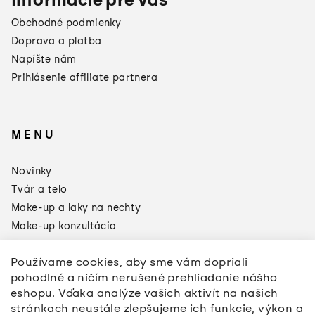
Obchodné podmienky
Doprava a platba
Napíšte nám
Prihlásenie affiliate partnera
MENU
×
Darčeky od
Novinky
Manucurist
Tvár a telo
Toto leto sa oplatí doplniť si
zásoby:
Make-up a laky na nechty
Make-up konzultácia
3 produkty = Green Odlakovač
2 produkty = Sklenený pilník
Sale
Používame cookies, aby sme vám dopriali
Značky
pohodlné a ničím nerušené prehliadanie nášho
*akcia sa nevzťahuje na pilníky a
Napíšte nám
pomôcly na úpravu nechtov
eshopu. Vďaka analýze vašich aktivít na našich
stránkach neustále zlepšujeme ich funkcie, výkon a