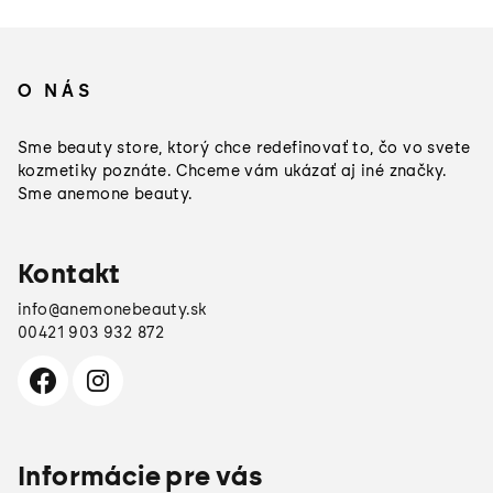
Z
á
O NÁS
p
ä
Sme beauty store, ktorý chce redefinovať to, čo vo svete
t
kozmetiky poznáte. Chceme vám ukázať aj iné značky.
Sme anemone beauty.
i
e
Kontakt
info
@
anemonebeauty.sk
00421 903 932 872
Informácie pre vás