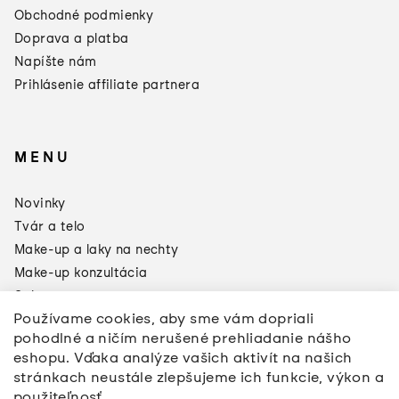
Obchodné podmienky
Doprava a platba
Napíšte nám
Prihlásenie affiliate partnera
MENU
×
Darčeky od
Novinky
Manucurist
Tvár a telo
Toto leto sa oplatí doplniť si
zásoby:
Make-up a laky na nechty
Make-up konzultácia
3 produkty = Green Odlakovač
2 produkty = Sklenený pilník
Sale
Používame cookies, aby sme vám dopriali
Značky
pohodlné a ničím nerušené prehliadanie nášho
*akcia sa nevzťahuje na pilníky a
Napíšte nám
pomôcly na úpravu nechtov
eshopu. Vďaka analýze vašich aktivít na našich
stránkach neustále zlepšujeme ich funkcie, výkon a
použiteľnosť.