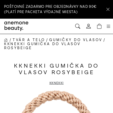
Prejsť
POŠTOVNÉ ZADARMO PRE OBJEDNÁVKY NAD 90€
na
(PLATÍ PRE PACKETA VÝDAJNÉ MIESTA)
obsah
HĽADAŤ
NÁ
Prihlásenie
KOŠ
/
TVÁR A TELO
/
GUMIČKY DO VLASOV
/
DOMOV
KKNEKKI GUMIČKA DO VLASOV
ROSYBEIGE
KKNEKKI GUMIČKA DO
VLASOV ROSYBEIGE
KKNEKKI