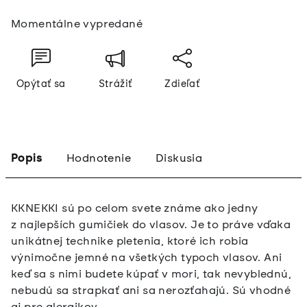
Jednotková
Momentálne vypredané
cena:
Opýtať sa
Strážiť
Zdieľať
Popis
Hodnotenie
Diskusia
KKNEKKI sú po celom svete známe ako jedny
z najlepších gumičiek do vlasov. Je to práve vďaka
unikátnej technike pletenia, ktoré ich robia
výnimočne jemné na všetkých typoch vlasov. Ani
keď sa s nimi budete kúpať v mori, tak nevyblednú,
nebudú sa strapkať ani sa nerozťahajú. Sú vhodné
aj pre alergikov.