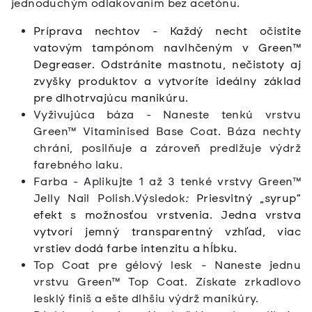
jednoduchým odlakovaním bez acetónu.
Príprava nechtov -
Každý necht očistite
vatovým tampónom navlhčeným v Green™
Degreaser. Odstránite mastnotu, nečistoty aj
zvyšky produktov a vytvoríte ideálny základ
pre dlhotrvajúcu manikúru.
Vyživujúca báza - Naneste tenkú vrstvu
Green™ Vitaminised Base Coat. Báza nechty
chráni, posilňuje a zároveň predlžuje výdrž
farebného laku.
Farba - Aplikujte 1 až 3 tenké vrstvy Green™
Jelly Nail Polish.Výsledok
:
Priesvitný „syrup“
efekt s možnosťou vrstvenia. Jedna vrstva
vytvorí jemný transparentný vzhľad, viac
vrstiev dodá farbe intenzitu a hĺbku.
Top Coat pre gélový lesk - Naneste jednu
vrstvu Green™ Top Coat. Získate zrkadlovo
lesklý finiš a ešte dlhšiu výdrž manikúry.