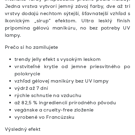
Jedna vrstva vytvorí jemný závoj farby, dve až tri
vrstvy dodajú nechtom sýtejší, šťavnatejší vzhľad s
ikonickým „sirup“ efektom. Ultra lesklý finish
pripomína gélovú manikúru, no bez potreby UV
lampy.
Prečo si ho zamilujete
trendy jelly efekt s vysokým leskom
vrstviteľné krytie od jemne priesvitného po
polokrycie
vzhľad gélovej manikúry bez UV lampy
výdrž až 7 dní
rýchle schnutie na vzduchu
až 82,5 % ingrediencií prírodného pôvodu
vegánske a cruelty-free zloženie
vyrobené vo Francúzsku
Výsledný efekt