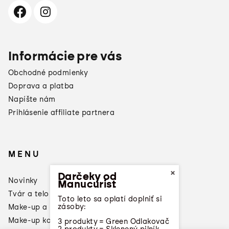
Informácie pre vás
Obchodné podmienky
Doprava a platba
Napíšte nám
Prihlásenie affiliate partnera
MENU
×
Darčeky od
Novinky
Manucurist
Tvár a telo
Toto leto sa oplatí doplniť si
zásoby:
Make-up a laky na nechty
Make-up konzultácia
3 produkty = Green Odlakovač