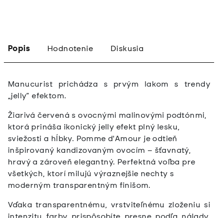
Popis
Hodnotenie
Diskusia
Manucurist prichádza s prvým lakom s trendy
„jelly“ efektom.
Žiarivá červená s ovocnými malinovými podtónmi,
ktorá prináša ikonický jelly efekt plný lesku,
sviežosti a hĺbky. Pomme d'Amour je odtieň
inšpirovaný kandizovaným ovocím – šťavnatý,
hravý a zároveň elegantný. Perfektná voľba pre
všetkých, ktorí milujú výraznejšie nechty s
moderným transparentným finišom.
Vďaka transparentnému, vrstviteľnému zloženiu si
intenzitu farby prispôsobíte presne podľa nálady.