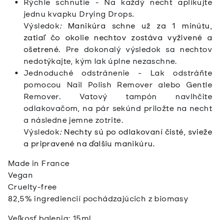
Rýchle schnutie - Na každý necht aplikujte
jednu kvapku Drying Drops.
Výsledok
:
Manikúra schne už za 1 minútu,
zatiaľ čo okolie nechtov zostáva vyživené a
ošetrené.
Pre dokonalý výsledok sa nechtov
nedotýkajte, kým lak úplne nezaschne.
Jednoduché odstránenie - Lak odstráňte
pomocou Nail Polish Remover alebo Gentle
Remover. Vatový tampón navlhčite
odlakovačom, na pár sekúnd priložte na necht
a následne jemne zotrite.
Výsledok
:
Nechty sú po odlakovaní čisté, svieže
a pripravené na ďalšiu manikúru.
Made in France
Vegan
Cruelty-free
82,5% ingrediencií pochádzajúcich z biomasy
Veľkosť balenia: 15ml