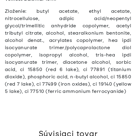
Zloženie: butyl acetate, ethyl acetate,
nitrocellulose, adipic acid/neopentyl
glycol/trimellitic anhydride copolymer, acetyl
tributyl citrate, alcohol, stearalkonium bentonite,
alcohol denat., acrylates copolymer, hea ipdi
isocyanurate trimer/polycaprolactone diol
copolymer, isopropyl alcohol, tris-hea ipdi
isocyanurate trimer, diacetone alcohol, sorbic
acid, ci 15850 (red 6 lake), ci 77891 (titanium
dioxide), phosphoric acid, n-butyl alcohol, ci 15850
(red 7 lake), ci 77499 (iron oxides), ci 19140 (yellow
5 lake), ci 77510 (ferric ammonium ferrocyanide)
Súvisiaci tovar