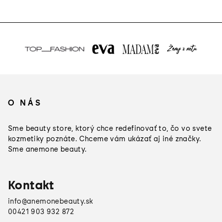
Z
á
O NÁS
p
ä
Sme beauty store, ktorý chce redefinovať to, čo vo svete
t
kozmetiky poznáte. Chceme vám ukázať aj iné značky.
Sme anemone beauty.
i
e
Kontakt
info
@
anemonebeauty.sk
00421 903 932 872