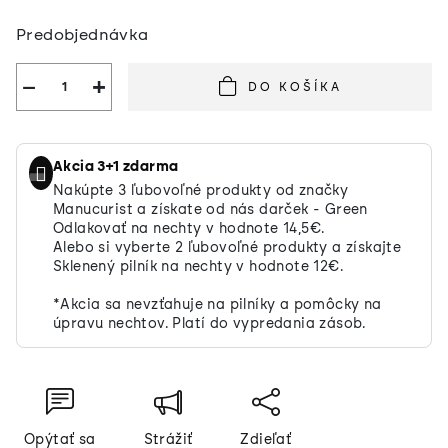
Jednotková
Predobjednávka
cena:
−
+
DO KOŠÍKA
Akcia 3+1 zdarma
Nakúpte 3 ľubovoľné produkty od značky
Manucurist a získate od nás darček - Green
Odlakovať na nechty v hodnote 14,5€.
Alebo si vyberte 2 ľubovoľné produkty a získajte
Sklenený pilník na nechty v hodnote 12€.
*Akcia sa nevzťahuje na pilníky a pomôcky na
úpravu nechtov. Platí do vypredania zásob.
Opýtať sa
Strážiť
Zdieľať