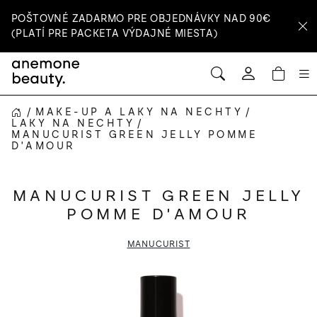
Prejsť
POŠTOVNÉ ZADARMO PRE OBJEDNÁVKY NAD 90€
na
(PLATÍ PRE PACKETA VÝDAJNÉ MIESTA)
obsah
HĽADAŤ
NÁ
Prihlásenie
KOŠ
/
MAKE-UP A LAKY NA NECHTY
/
DOMOV
LAKY NA NECHTY
/
MANUCURIST GREEN JELLY POMME
D'AMOUR
MANUCURIST GREEN JELLY
POMME D'AMOUR
MANUCURIST