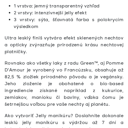
1 vrstva: jemný transparentný vzhľad
2 vrstvy: intenzívnejší jelly efekt
3 vrstvy: sýta, šťavnatá farba s polokrycím
výsledkom
Ultra lesklý finiš vytvára efekt sklenených nechtov
a opticky zvýrazňuje prirodzenú krásu nechtovej
platničky.
Rovnako ako všetky laky z radu Green™, aj Pomme
D'Amour je vyrobený vo Francúzsku, obsahuje až
82,5 % zložiek prírodného pôvodu a je vegánsky.
Jeho zloženie je obohatené o bio-based
ingrediencie získané napríklad z kukurice,
zemiakov, manioku či bavlny, vďaka čomu je
šetrnejšou voľbou pre vaše nechty aj planétu.
Ako vytvoriť Jelly manikúru? Dosiahnite dokonale
lesklú jelly manikúru s výdržou až 7 dní a