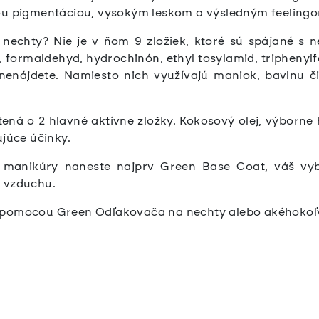
ou pigmentáciou, vysokým leskom a výsledným feelingo
nechty? Nie je v ňom 9 zložiek, ktoré sú spájané s n
én, formaldehyd, hydrochinón, ethyl tosylamid, tripheny
nenájdete. Namiesto nich využívajú maniok, bavlnu č
ená o 2 hlavné aktívne zložky. Kokosový olej, výborne
ujúce účinky.
j manikúry naneste najprv Green Base Coat, váš vyb
a vzduchu.
 pomocou Green Odľakovača na nechty alebo akéhokoľ