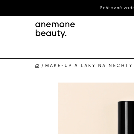
Prejsť
Poštovné zada
na
obsah
/
MAKE-UP A LAKY NA NECHTY
DOMOV