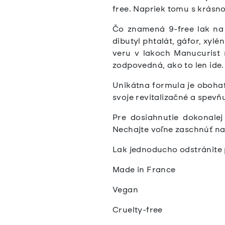
free. Napriek tomu s krásn
Čo znamená 9-free lak na 
dibutyl phtalát, gáfor, xyl
veru v lakoch Manucurist 
zodpovedná, ako to len ide.
Unikátna formula je obohat
svoje revitalizačné a spevň
Pre dosiahnutie dokonale
Nechajte voľne zaschnúť n
Lak jednoducho odstránite
Made in France
Vegan
Cruelty-free