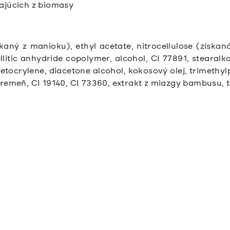
ajúcich z biomasy
skaný z manioku), ethyl acetate, nitrocellulose (získan
llitic anhydride copolymer, alcohol, CI 77891, stearalko
 etocrylene, diacetone alcohol, kokosový olej, trimethyl
kremeň, CI 19140, CI 73360, extrakt z miazgy bambusu, 