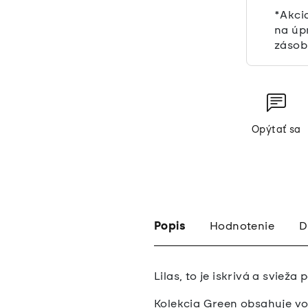
*Akci
na úp
zásob
Opýtať sa
Popis
Hodnotenie
D
Lilas, to je iskrivá a sviež
Kolekcia Green obsahuje voľ