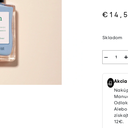
€14,
Jednotkov
cena:
Skladom
−
+
Akcia
Nakúp
Manuc
Odlak
Alebo
získaj
12€.