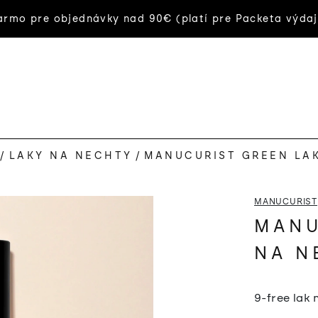
rmo pre objednávky nad 90€ (platí pre Packeta výdaj
/
LAKY NA NECHTY
/
MANUCURIST GREEN LAK
MANUCURIST
MANU
NA N
9-free lak 