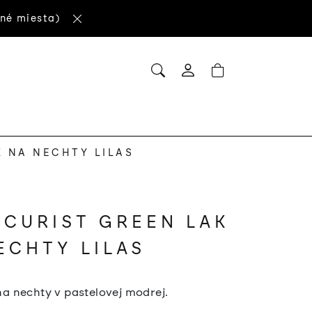
né miesta)
HĽADAŤ
NÁKUPNÝ
Prihlásenie
KOŠÍK
 NA NECHTY LILAS
CURIST GREEN LAK
ECHTY LILAS
na nechty v pastelovej modrej.