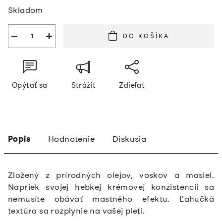
Jednotková
Skladom
cena:
−
+
DO KOŠÍKA
Opýtať sa
Strážiť
Zdieľať
Popis
Hodnotenie
Diskusia
Zložený z prírodných olejov, voskov a masiel.
Napriek svojej hebkej krémovej konzistencii sa
nemusíte obávať mastného efektu. Ľahučká
textúra sa rozplynie na vašej pleti.