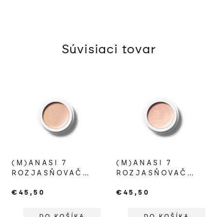
Súvisiaci tovar
(M)ANASI 7
(M)ANASI 7
ROZJASŇOVAČ
ROZJASŇOVAČ
STROBELIGHTER
STROBELIGHTER
€45,50
€45,50
ELYSIAN
SUNRISE
DO KOŠÍKA
DO KOŠÍKA