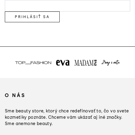
PRIHLÁSIŤ SA
Z
á
O NÁS
p
ä
Sme beauty store, ktorý chce redefinovať to, čo vo svete
t
kozmetiky poznáte. Chceme vám ukázať aj iné značky.
Sme anemone beauty.
i