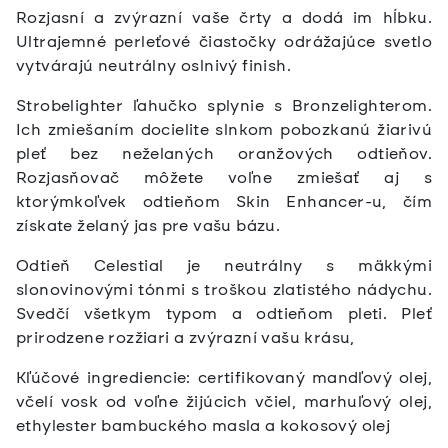
Rozjasní a zvýrazní vaše črty a dodá im hĺbku.
Ultrajemné perleťové čiastočky odrážajúce svetlo
vytvárajú neutrálny oslnivý finish.
Strobelighter ľahučko splynie s Bronzelighterom.
Ich zmiešaním docielite slnkom pobozkanú žiarivú
pleť bez neželaných oranžových odtieňov.
Rozjasňovač môžete voľne zmiešať aj s
ktorýmkoľvek odtieňom Skin Enhancer-u, čím
získate želaný jas pre vašu bázu.
Odtieň Celestial je neutrálny s mäkkými
slonovinovými tónmi s troškou zlatistého nádychu.
Svedčí všetkym typom a odtieňom pleti. Pleť
prirodzene rozžiari a zvýrazní vašu krásu,
Kľúčové ingrediencie: certifikovaný mandľový olej,
včelí vosk od voľne žijúcich včiel, marhuľový olej,
ethylester bambuckého masla a kokosový olej