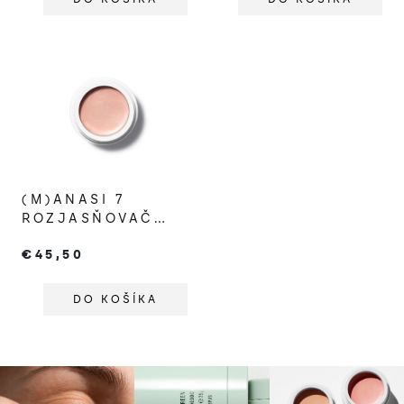
(M)ANASI 7
ROZJASŇOVAČ
STROBELIGHTER
€45,50
DELIRIO
DO KOŠÍKA