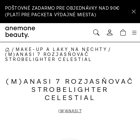
Prejsť
POŠTOVNÉ ZADARMO PRE OBJEDNÁVKY NAD 90€
na
(PLATÍ PRE PACKETA VÝDAJNÉ MIESTA)
obsah
HĽADAŤ
NÁ
Prihlásenie
KOŠ
/
MAKE-UP A LAKY NA NECHTY
/
DOMOV
(M)ANASI 7 ROZJASŇOVAČ
STROBELIGHTER CELESTIAL
(M)ANASI 7 ROZJASŇOVAČ
STROBELIGHTER
CELESTIAL
(M)ANASI 7