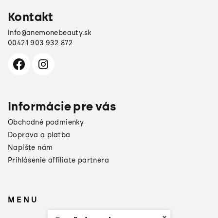
e
Kontakt
info
@
anemonebeauty.sk
00421 903 932 872
Informácie pre vás
Obchodné podmienky
Doprava a platba
Napíšte nám
Prihlásenie affiliate partnera
MENU
×