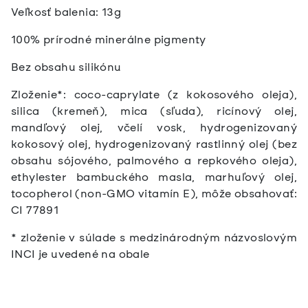
Veľkosť balenia: 13g
100% prírodné minerálne pigmenty
Bez obsahu silikónu
Zloženie*: coco-caprylate (z kokosového oleja),
silica (kremeň), mica (sľuda), ricínový olej,
mandľový olej, včelí vosk, hydrogenizovaný
kokosový olej, hydrogenizovaný rastlinný olej (bez
obsahu sójového, palmového a repkového oleja),
ethylester bambuckého masla, marhuľový olej,
tocopherol (non-GMO vitamín E), môže obsahovať:
CI 77891
* zloženie v súlade s medzinárodným názvoslovým
INCI je uvedené na obale