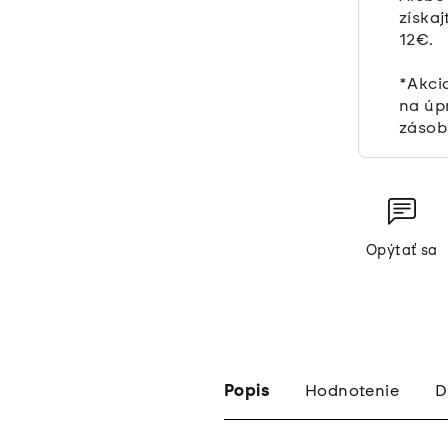
získaj
12€.
*Akci
na úp
zásob
Opýtať sa
Popis
Hodnotenie
D