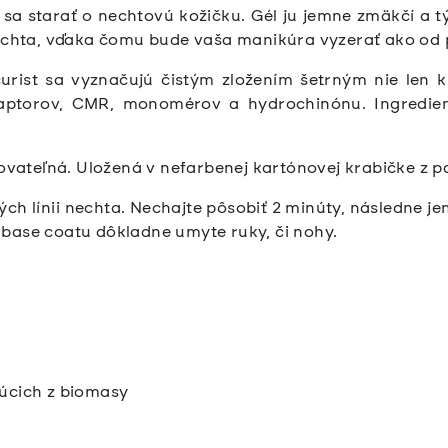
 sa starať o nechtovú kožičku. Gél ju jemne zmäkčí a t
nechta, vďaka čomu bude vaša manikúra vyzerať ako od p
rist sa vyznačujú čistým zložením šetrným nie len k 
aptorov, CMR, monomérov a hydrochinónu. Ingredien
lovateľná. Uložená v nefarbenej kartónovej krabičke z p
ých línii nechta. Nechajte pôsobiť 2 minúty, následne 
base coatu dôkladne umyte ruky, či nohy.
úcich z biomasy