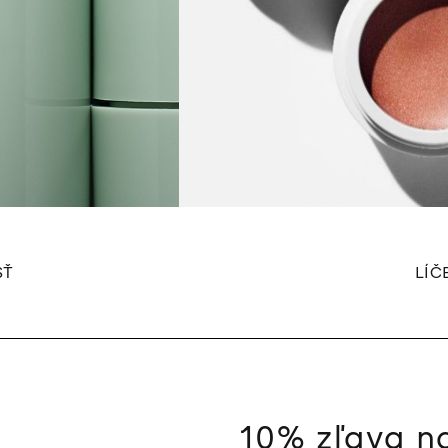
SŤ
LÍČ
10% zľava n