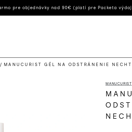
rmo pre objednávky nad 90€ (platí pre Packeta výdaj
/
MANUCURIST GÉL NA ODSTRÁNENIE NECHT
MANUCURIST
MANU
ODST
NECH