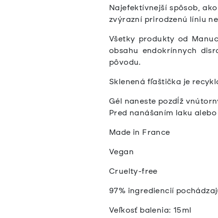
Najefektívnejší spôsob, ako
zvýrazní prirodzenú líniu 
Všetky produkty od Manucu
obsahu endokrínnych disr
pôvodu.
Sklenená fľaštička je recyk
Gél naneste pozdĺž vnútorn
Pred nanášaním laku alebo 
Made in France
Vegan
Cruelty-free
97% ingrediencií pochádzaj
Veľkosť balenia: 15ml