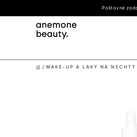
Prejsť
Poštovné zada
na
obsah
/
MAKE-UP A LAKY NA NECHTY
DOMOV