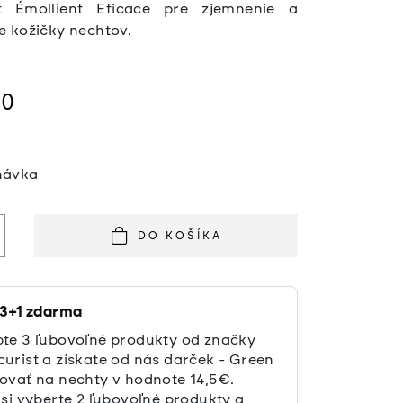
t Émollient Eficace pre zjemnenie a
e kožičky nechtov.
50
á
návka
DO KOŠÍKA
 3+1 zdarma
te 3 ľubovoľné produkty od značky
urist a získate od nás darček - Green
ovať na nechty v hodnote 14,5€.
 si vyberte 2 ľubovoľné produkty a