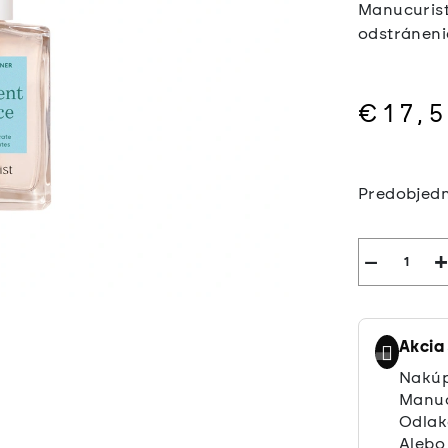
Manucuris
odstráneni
€17,
Jednotkov
cena:
Predobjed
−
+
Akcia
Nakúp
Manuc
Odlak
Alebo