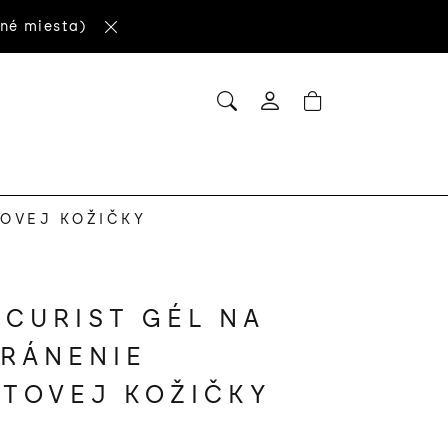
né miesta)
HĽADAŤ
NÁKUPNÝ
Prihlásenie
KOŠÍK
OVEJ KOŽIČKY
CURIST GÉL NA
RÁNENIE
TOVEJ KOŽIČKY