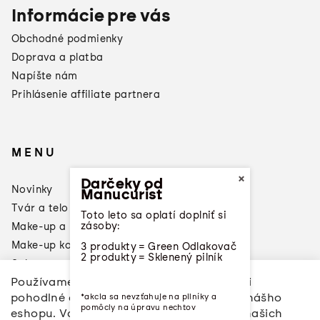
Informácie pre vás
Obchodné podmienky
Doprava a platba
Napíšte nám
Prihlásenie affiliate partnera
MENU
×
Darčeky od
Novinky
Manucurist
Tvár a telo
Toto leto sa oplatí doplniť si
zásoby:
Make-up a laky na nechty
Make-up konzultácia
3 produkty = Green Odlakovač
2 produkty = Sklenený pilník
Sale
Používame cookies, aby sme vám dopriali
Značky
pohodlné a ničím nerušené prehliadanie nášho
*akcia sa nevzťahuje na pilníky a
Napíšte nám
pomôcly na úpravu nechtov
eshopu. Vďaka analýze vašich aktivít na našich