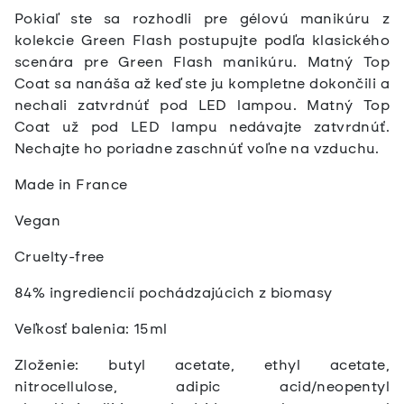
Pokiaľ ste sa rozhodli pre gélovú manikúru z
kolekcie Green Flash postupujte podľa klasického
scenára pre Green Flash manikúru. Matný Top
Coat sa nanáša až keď ste ju kompletne dokončili a
nechali zatvrdnúť pod LED lampou. Matný Top
Coat už pod LED lampu nedávajte zatvrdnúť.
Nechajte ho poriadne zaschnúť voľne na vzduchu.
Made in France
Vegan
Cruelty-free
84% ingrediencií pochádzajúcich z biomasy
Veľkosť balenia: 15ml
Zloženie: butyl acetate, ethyl acetate,
nitrocellulose, adipic acid/neopentyl