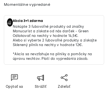
Jednotková
Momentálne vypredané
cena:
Akcia 3+1 zdarma
Nakúpte 3 ľubovoľné produkty od značky
Manucurist a získate od nás darček - Green
Odlakovať na nechty v hodnote 14,5€.
Alebo si vyberte 2 ľubovoľné produkty a získajte
Sklenený pilník na nechty v hodnote 12€.
*Akcia sa nevzťahuje na pilníky a pomôcky na
úpravu nechtov. Platí do vypredania zásob.
Opýtať sa
Strážiť
Zdieľať