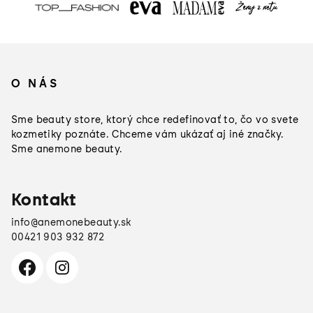
Z
á
O NÁS
p
ä
Sme beauty store, ktorý chce redefinovať to, čo vo svete
t
kozmetiky poznáte. Chceme vám ukázať aj iné značky.
Sme anemone beauty.
i
e
Kontakt
info
@
anemonebeauty.sk
00421 903 932 872