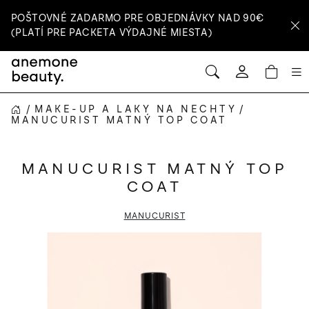
Prejsť
POŠTOVNÉ ZADARMO PRE OBJEDNÁVKY NAD 90€
na
(PLATÍ PRE PACKETA VÝDAJNÉ MIESTA)
obsah
HĽADAŤ
NÁ
Prihlásenie
KOŠ
/
MAKE-UP A LAKY NA NECHTY
/
DOMOV
MANUCURIST MATNÝ TOP COAT
MANUCURIST MATNÝ TOP
COAT
MANUCURIST