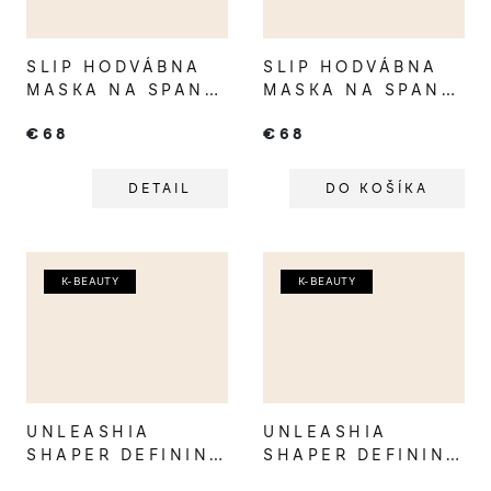
SLIP HODVÁBNA
SLIP HODVÁBNA
MASKA NA SPANIE
MASKA NA SPANIE
BLACK
CHARCOAL
€68
€68
DETAIL
DO KOŠÍKA
K-BEAUTY
K-BEAUTY
UNLEASHIA
UNLEASHIA
SHAPER DEFINING
SHAPER DEFINING
EYEBROW PENCIL
EYEBROW PENCIL