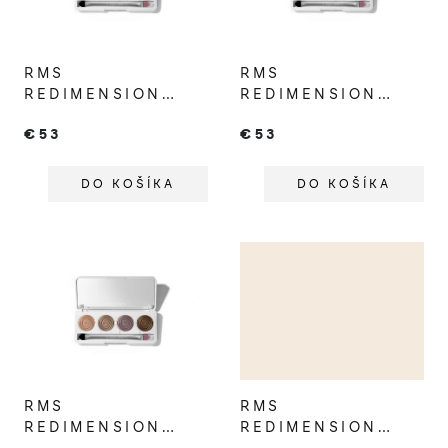
s
p
RMS
RMS
r
REDIMENSION
REDIMENSION
o
HYDRA EYES
HYDRA EYES
€53
€53
QUARTET
QUARTET
d
CELESTIAL DREAM
MIDNIGH BLOOM
u
DO KOŠÍKA
DO KOŠÍKA
k
t
o
v
RMS
RMS
REDIMENSION
REDIMENSION