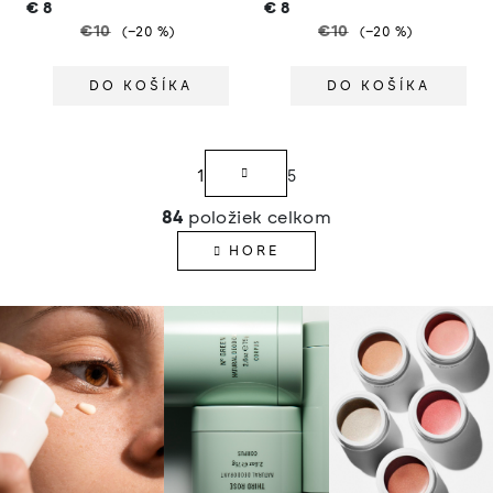
€8
€8
KRAFT BROWN
OATMEAL BROWN
€10
€10
(–20 %)
(–20 %)
DO KOŠÍKA
DO KOŠÍKA
S
1
5
t
r
84
položiek celkom
O
á
v
HORE
n
l
k
á
o
d
v
a
a
c
n
i
i
e
e