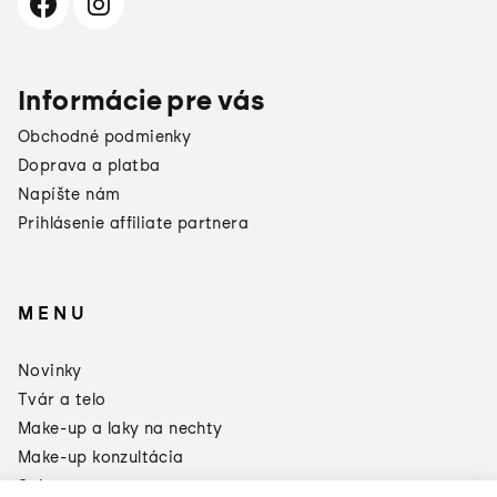
Informácie pre vás
Obchodné podmienky
Doprava a platba
Napíšte nám
Prihlásenie affiliate partnera
MENU
×
Darčeky od
Novinky
Manucurist
Tvár a telo
Toto leto sa oplatí doplniť si
zásoby:
Make-up a laky na nechty
Make-up konzultácia
3 produkty = Green Odlakovač
2 produkty = Sklenený pilník
Sale