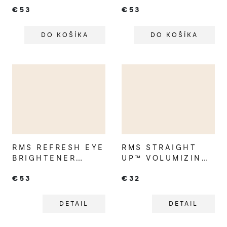
HYDRA EYES
HYDRA EYES
€53
€53
QUARTET REBEL
QUARTET WILD
GLOW
VELVET
DO KOŠÍKA
DO KOŠÍKA
RMS REFRESH EYE
RMS STRAIGHT
BRIGHTENER
UP™ VOLUMIZING
SPF30
PEPTIDE
€53
€32
CORRECTING
MASKARA
TINT
DETAIL
DETAIL