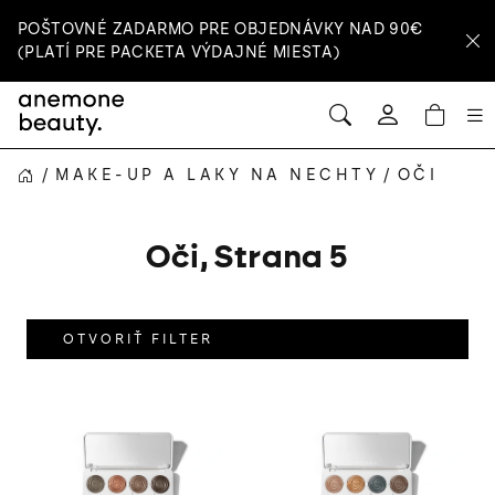
Prejsť
POŠTOVNÉ ZADARMO PRE OBJEDNÁVKY NAD 90€
na
(PLATÍ PRE PACKETA VÝDAJNÉ MIESTA)
obsah
HĽADAŤ
NÁ
Prihlásenie
KOŠ
/
MAKE-UP A LAKY NA NECHTY
/
OČI
DOMOV
Oči
, Strana 5
OTVORIŤ FILTER
V
ý
p
i