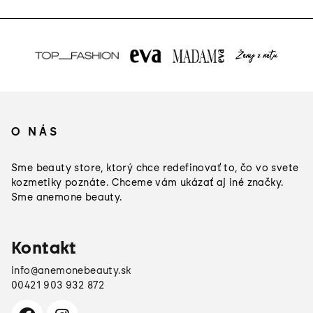
Z
á
O NÁS
p
ä
Sme beauty store, ktorý chce redefinovať to, čo vo svete
t
kozmetiky poznáte. Chceme vám ukázať aj iné značky.
Sme anemone beauty.
i
e
Kontakt
info
@
anemonebeauty.sk
00421 903 932 872