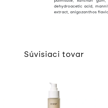
palmitate, xanthan gum, 
dehydroacetic acid, mannito
extract, anigozanthos flavidu
Súvisiaci tovar