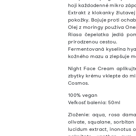
hojí každodenné mikro záp
Extrakt z klokanky žlutave
pokožky. Bojuje proti ochabn
Olej z moringy používa Ones
Riasa čepelatka jedlá po
prirodzenou cestou.
Fermentovaná kyselina hya
kožného mazu a zlepšuje m
Night Face Cream aplikujt
zbytky krému vklepte do mi
Cosmos.
100% vegan
Veľkosť balenia: 50ml
Zloženie:
aqua, rosa damas
olivate, squalane, sorbitan
lucidum extract, inonotus ob