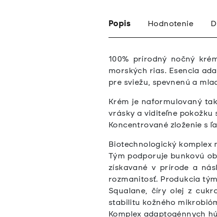
Popis
Hodnotenie
D
100% prírodný nočný krém
morských rias. Esencia ada
pre sviežu, spevnenú a mlad
Krém je naformulovaný tak,
vrásky a viditeľne pokožku 
Koncentrované zloženie s ľ
Biotechnologický komplex m
Tým podporuje bunkovú obnov
získavané v prírode a nás
rozmanitosť. Produkcia tým 
Squalane, číry olej z cukro
stabilitu kožného mikrobió
Komplex adaptogénnych húb 