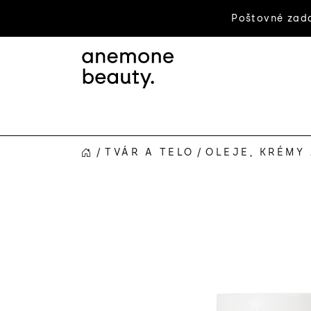
Prejsť
Poštovné zada
na
obsah
/
TVÁR A TELO
/
OLEJE, KRÉMY 
DOMOV