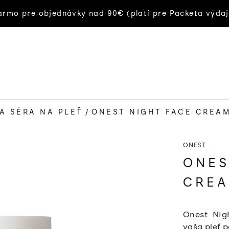
rmo pre objednávky nad 90€ (platí pre Packeta výdaj
A SÉRA NA PLEŤ
/
ONEST NIGHT FACE CREA
ONEST
ONES
CRE
Onest NIg
vaša pleť p