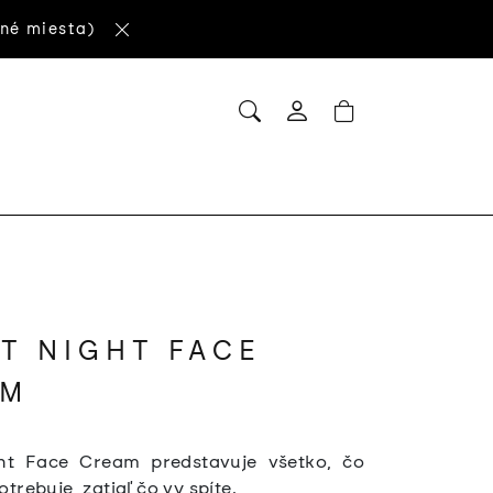
né miesta)
HĽADAŤ
NÁKUPNÝ
Prihlásenie
KOŠÍK
M
T NIGHT FACE
AM
ht Face Cream predstavuje všetko, čo
otrebuje, zatiaľ čo vy spíte.