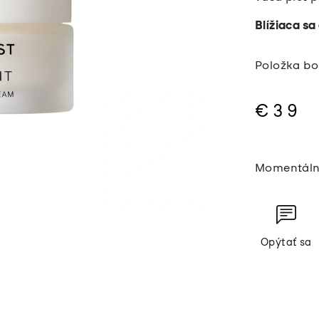
Blížiaca s
Položka b
€39
Jednotkov
cena:
Momentáln
Opýtať sa