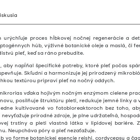
iskusia
 urýchľuje proces hĺbkovej nočnej regenerácie a de
ptogénnych húb, výživné botanické oleje a maslá, či f
istvú pleť, keď sa ráno prebudíte.
 aby napĺňal špecifické potreby, ktoré pleť počas sp
spevňuje. Skľudní a harmonizuje jej prirodzený mikrobi
ahkou textúrou pripraví pleť na nočný oddych.
ikrorias vďaka hojivým nočným enzýmom cielene pracuj
u, posilňuje štruktúru pleti, redukuje jemné linky a v
ledne kultivované vo fotobioreaktoroch bez toho, ab
nevyťažuje prírodné zdroje, je plne udržateľná, hospodá
vej trstiny a pleti vlastná látka v lipidovej bariére.
mu. Neupcháva póry a pleť nezaťažuje.
vo forme botanickej esencie reishi, cordycepsu a čagy 