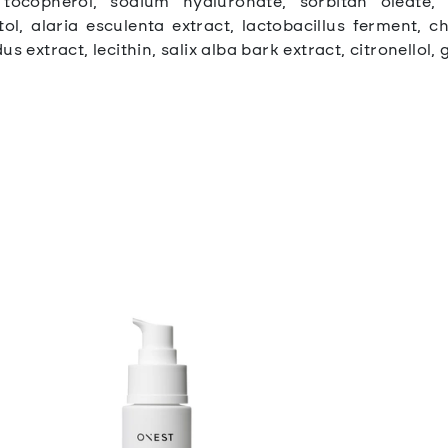
tocopherol, sodium hyaluronate, sorbitan oleate, 
l, alaria esculenta extract, lactobacillus ferment, ch
s extract, lecithin, salix alba bark extract, citronellol, 