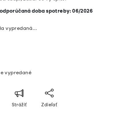
a odporúčaná doba spotreby: 06/2026
ola vypredaná…
á
e vypredané
Strážiť
Zdieľať