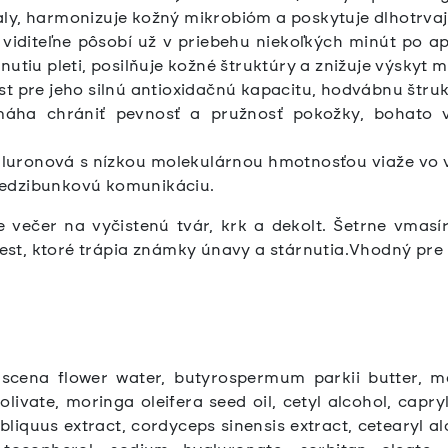
aly, harmonizuje kožný mikrobióm a poskytuje dlhotrv
j viditeľne pôsobí už v priebehu niekoľkých minút po a
utiu pleti, posilňuje kožné štruktúry a znižuje výskyt m
t pre jeho silnú antioxidačnú kapacitu, hodvábnu štruk
máha chrániť pevnosť a pružnosť pokožky, bohato vy
luronová s nízkou molekulárnou hmotnosťou viaže vo v
edzibunkovú komunikáciu.
e večer na vyčistenú tvár, krk a dekolt. Šetrne vma
est, ktoré trápia známky únavy a stárnutia.Vhodný pre
cena flower water, butyrospermum parkii butter, maca
 olivate, moringa oleifera seed oil, cetyl alcohol, capr
liquus extract, cordyceps sinensis extract, cetearyl alc