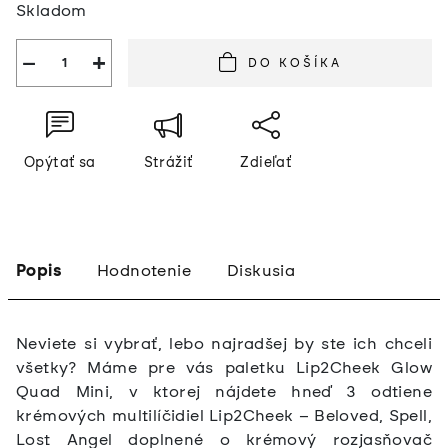
Skladom
cena:
−
+
DO KOŠÍKA
Opýtať sa
Strážiť
Zdieľať
Popis
Hodnotenie
Diskusia
Neviete si vybrať, lebo najradšej by ste ich chceli
všetky? Máme pre vás paletku Lip2Cheek Glow
Quad Mini, v ktorej nájdete hneď 3 odtiene
krémových multilíčidiel Lip2Cheek – Beloved, Spell,
Lost Angel doplnené o krémový rozjasňovač