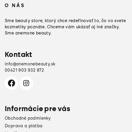
á
O NÁS
p
ä
Sme beauty store, ktorý chce redefinovať to, čo vo svete
t
kozmetiky poznáte. Chceme vám ukázať aj iné značky.
Sme anemone beauty.
i
e
Kontakt
info
@
anemonebeauty.sk
00421 903 932 872
Informácie pre vás
Obchodné podmienky
Doprava a platba