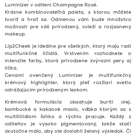
Luminizer v odtieni Champagne Rosé.
Krásne kombinovateľná paleta, s ktorou môžete
tvoriť a hrať sa. Odmenou vám bude množstvo
možností pre váš prirodzený, svieži a rozjasnený
makeup.
Lip2Cheek je ideálne pre všetkých, ktorý maju radi
multifunkčné líčidlá. Vrstvením rozhodnete o
intenzite farby, ktorá prirodzene zvýrazní pery aj
líčka.
Cenami ovenčený Luminizer je multifunkčný
krémový highlighter, ktorý pleť rozžiari svetlo
odrážajúcim prirodzeným leskom.
Krémová formulácia obsahuje buriti olej,
bambucké a kakaové maslo, vďaka ktorým sa s
multilíčidlom ľahko a rýchlo pracuje. Každý z
odtieňov je vysoko pigmentovaný, takže stačí
skutočne málo, aby ste dosiahli želaný výsledok. Či