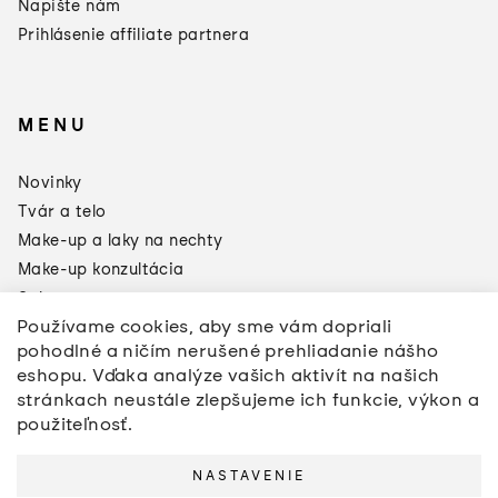
Napíšte nám
Prihlásenie affiliate partnera
MENU
×
Darčeky od
Novinky
Manucurist
Tvár a telo
Toto leto sa oplatí doplniť si
zásoby:
Make-up a laky na nechty
Make-up konzultácia
3 produkty = Green Odlakovač
2 produkty = Sklenený pilník
Sale
Používame cookies, aby sme vám dopriali
Značky
pohodlné a ničím nerušené prehliadanie nášho
*akcia sa nevzťahuje na pilníky a
Napíšte nám
pomôcly na úpravu nechtov
eshopu. Vďaka analýze vašich aktivít na našich
stránkach neustále zlepšujeme ich funkcie, výkon a
použiteľnosť.
NASTAVENIE
Copyright 2026
anemone beauty
. Všetky práva