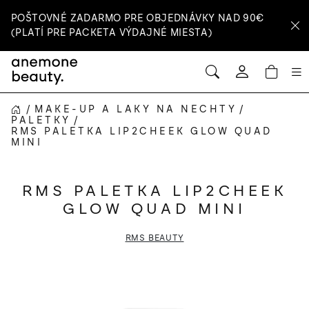
Prejsť
POŠTOVNÉ ZADARMO PRE OBJEDNÁVKY NAD 90€
na
(PLATÍ PRE PACKETA VÝDAJNÉ MIESTA)
obsah
HĽADAŤ
NÁ
Prihlásenie
KOŠ
/
MAKE-UP A LAKY NA NECHTY
/
DOMOV
PALETKY
/
RMS PALETKA LIP2CHEEK GLOW QUAD
MINI
RMS PALETKA LIP2CHEEK
GLOW QUAD MINI
RMS BEAUTY