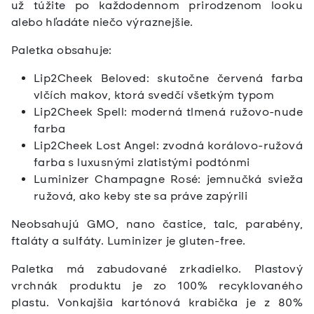
už túžite po každodennom prirodzenom looku
alebo hľadáte niečo výraznejšie.
Paletka obsahuje:
Lip2Cheek Beloved: skutočne červená farba
vlčích makov, ktorá svedčí všetkým typom
Lip2Cheek Spell: moderná tlmená ružovo-nude
farba
Lip2Cheek Lost Angel: zvodná korálovo-ružová
farba s luxusnými zlatistými podtónmi
Luminizer Champagne Rosé: jemnučká svieža
ružová, ako keby ste sa práve zapýrili
Neobsahujú GMO, nano častice, talc, parabény,
ftaláty a sulfáty. Luminizer je gluten-free.
Paletka má zabudované zrkadielko. Plastový
vrchnák produktu je zo 100% recyklovaného
plastu. Vonkajšia kartónová krabička je z 80%