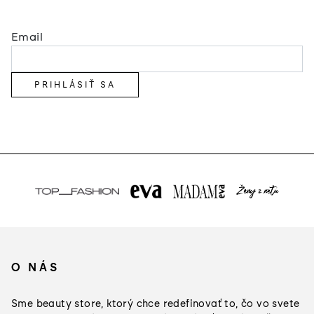
Email
PRIHLÁSIŤ SA
Z
á
O NÁS
p
ä
Sme beauty store, ktorý chce redefinovať to, čo vo svete