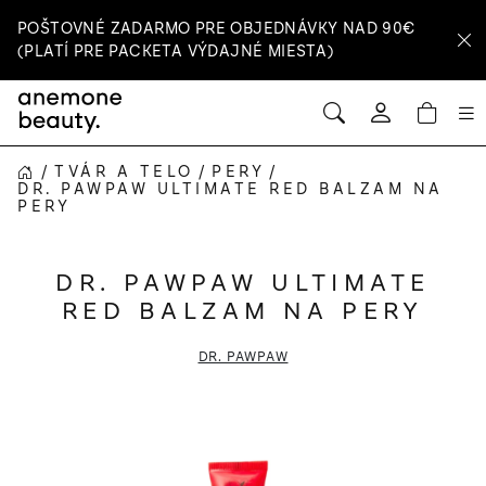
Prejsť
POŠTOVNÉ ZADARMO PRE OBJEDNÁVKY NAD 90€
na
(PLATÍ PRE PACKETA VÝDAJNÉ MIESTA)
obsah
HĽADAŤ
NÁ
Prihlásenie
KOŠ
/
TVÁR A TELO
/
PERY
/
DOMOV
DR. PAWPAW ULTIMATE RED BALZAM NA
PERY
DR. PAWPAW ULTIMATE
RED BALZAM NA PERY
DR. PAWPAW