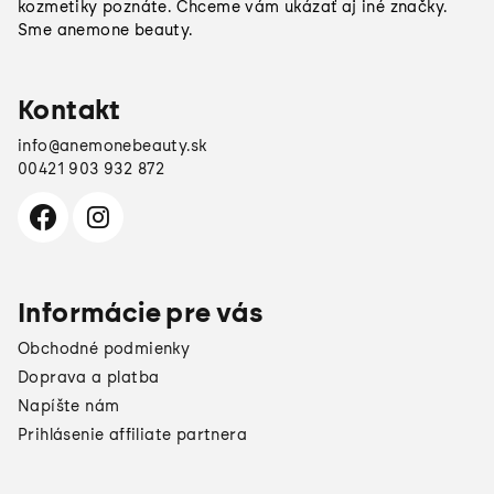
t
kozmetiky poznáte. Chceme vám ukázať aj iné značky.
Sme anemone beauty.
i
e
Kontakt
info
@
anemonebeauty.sk
00421 903 932 872
Informácie pre vás
Obchodné podmienky
Doprava a platba
Napíšte nám
Prihlásenie affiliate partnera