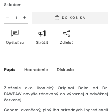
Jednotková
Skladom
cena:
−
+
DO KOŠÍKA
Opýtať sa
Strážiť
Zdieľať
Popis
Hodnotenie
Diskusia
Zloženie ako ikonický Original Balm od Dr.
PAWPAW navyše tónovaný do výraznej a odvážnej
červenej.
Cenami ovenčený, plný iba prírodných ingrediencií