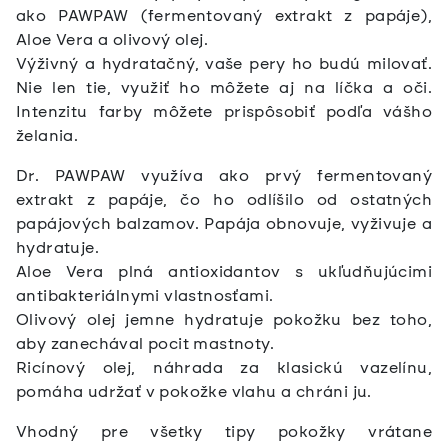
ako PAWPAW (fermentovaný extrakt z papáje),
Aloe Vera a olivový olej.
Výživný a hydratačný, vaše pery ho budú milovať.
Nie len tie, využiť ho môžete aj na líčka a oči.
Intenzitu farby môžete prispôsobiť podľa vášho
želania.
Dr. PAWPAW využíva ako prvý fermentovaný
extrakt z papáje, čo ho odlíšilo od ostatných
papájových balzamov. Papája obnovuje, vyživuje a
hydratuje.
Aloe Vera plná antioxidantov s ukľudňujúcimi
antibakteriálnymi vlastnosťami.
Olivový olej jemne hydratuje pokožku bez toho,
aby zanechával pocit mastnoty.
Ricínový olej, náhrada za klasickú vazelínu,
pomáha udržať v pokožke vlahu a chráni ju.
Vhodný pre všetky tipy pokožky vrátane