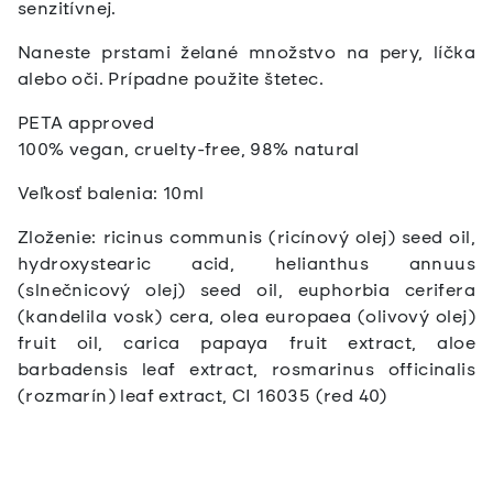
senzitívnej.
Naneste prstami želané množstvo na pery, líčka
alebo oči. Prípadne použite štetec.
PETA approved
100% vegan, cruelty-free, 98% natural
Veľkosť balenia: 10ml
Zloženie:
ricinus communis (ricínový olej) seed oil,
hydroxystearic acid, helianthus annuus
(slnečnicový olej) seed oil, euphorbia cerifera
(kandelila vosk) cera, olea europaea (olivový olej)
fruit oil, carica papaya fruit extract, aloe
barbadensis leaf extract, rosmarinus officinalis
(rozmarín) leaf extract, CI 16035 (red 40)