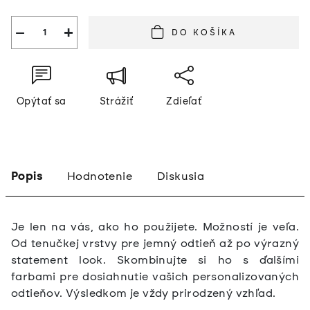
cena:
−
+
DO KOŠÍKA
Opýtať sa
Strážiť
Zdieľať
Popis
Hodnotenie
Diskusia
Je len na vás, ako ho použijete. Možností je veľa.
Od tenučkej vrstvy pre jemný odtieň až po výrazný
statement look. Skombinujte si ho s ďalšími
farbami pre dosiahnutie vašich personalizovaných
odtieňov. Výsledkom je vždy prirodzený vzhľad.