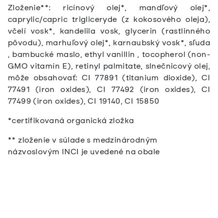
Zloženie**: ricínový olej*, mandľový olej*,
caprylic/capric trigliceryde (z kokosového oleja),
včelí vosk*, kandelila vosk, glycerin (rastlinného
pôvodu), marhuľový olej*, karnaubský vosk*, sľuda
, bambucké maslo, ethyl vanillin , tocopherol (non-
GMO vitamín E), retinyl palmitate, slnečnicový olej,
môže obsahovať: CI 77891 (titanium dioxide), CI
77491 (iron oxides), CI 77492 (iron oxides), CI
77499 (iron oxides), CI 19140, CI 15850
*certifikovaná organická zložka
** zloženie v súlade s medzinárodným
názvoslovým INCI je uvedené na obale