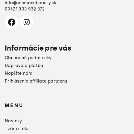
info
@
anemonebeauty.sk
00421 903 932 872
Informácie pre vás
Obchodné podmienky
Doprava a platba
Napíšte nám
Prihlásenie affiliate partnera
MENU
×
Darčeky od
Novinky
Manucurist
Tvár a telo
Toto leto sa oplatí doplniť si