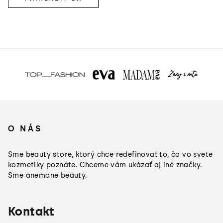
Z
á
O NÁS
p
ä
Sme beauty store, ktorý chce redefinovať to, čo vo svete
t
kozmetiky poznáte. Chceme vám ukázať aj iné značky.
Sme anemone beauty.
i
e
Kontakt