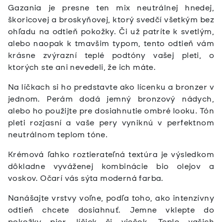
Gazania je presne ten mix neutrálnej hnedej,
škoricovej a broskyňovej, ktorý svedčí všetkým bez
ohľadu na odtieň pokožky. Či už patríte k svetlým,
alebo naopak k tmavšim typom, tento odtieň vám
krásne zvýrazní teplé podtóny vašej pleti, o
ktorých ste ani nevedeli, že ich máte.
Na líčkach si ho predstavte ako lícenku a bronzer v
jednom. Perám dodá jemný bronzový nádych,
alebo ho použijte pre dosiahnutie ombré looku. Tón
pleti rozjasní a vaše pery vyniknú v perfektnom
neutrálnom teplom tóne.
Krémová ľahko roztierateľná textúra je výsledkom
dôkladne vyváženej kombinácie bio olejov a
voskov. Očarí vás sýta moderná farba.
Nanášajte vrstvy voľne, podľa toho, ako intenzívny
odtieň chcete dosiahnuť. Jemne vklepte do
pokožky pier, líčiek či viečok. Teplo vašich