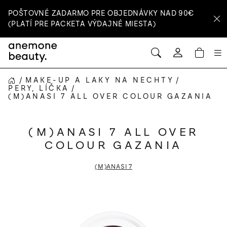
Prejsť
POŠTOVNÉ ZADARMO PRE OBJEDNÁVKY NAD 90€
na
(PLATÍ PRE PACKETA VÝDAJNÉ MIESTA)
obsah
HĽADAŤ
NÁ
Prihlásenie
KOŠ
/
MAKE-UP A LAKY NA NECHTY
/
DOMOV
PERY, LÍČKA
/
(M)ANASI 7 ALL OVER COLOUR GAZANIA
(M)ANASI 7 ALL OVER
COLOUR GAZANIA
(M)ANASI 7