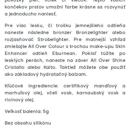
končekov prstov umožní farbe krásne sa rozvynúť
a jednoducho naniesť.
Pre viac lesku, či trošku jemnejšieho odtieňa
naneste následne bronzer Bronzelighter alebo
rozjasňovač Strobelighter. Pre matnejší vzhľad
zmiešajte All Over Colour s trochou make-upu Skin
Enhancer odtieň Eburnean. Pokiaľ túžite po
lesklých perách, naneste na záver All Over Shine
Cristallo alebo Kaito. Taktiež môžete obe použiť
ako základový hydratačný balzam.
Kľúčové ingrediencie: certifikový mandľový a
marhuľový olej, včelí vosk, karnaubský vosk a
ricínový olej.
Veľkosť balenia: 5g
Bez obsahu silikónu