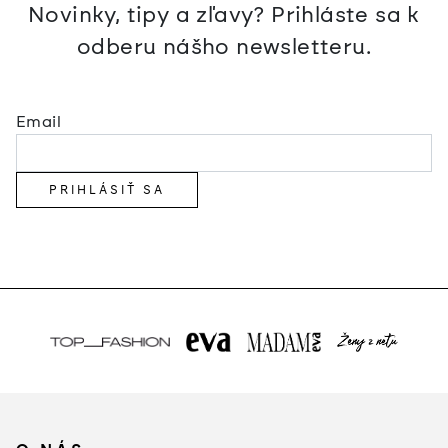
Novinky, tipy a zľavy? Prihláste sa k
odberu nášho newsletteru.
Email
PRIHLÁSIŤ SA
Z
á