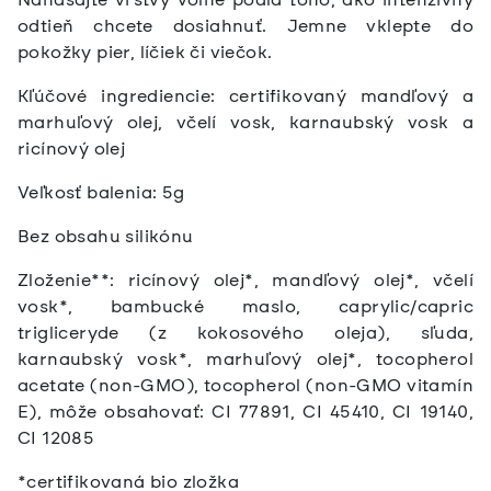
odtieň chcete dosiahnuť. Jemne vklepte do
pokožky pier, líčiek či viečok.
Kľúčové ingrediencie: certifikovaný mandľový a
marhuľový olej, včelí vosk, karnaubský vosk a
ricínový olej
Veľkosť balenia: 5g
Bez obsahu silikónu
Zloženie**: ricínový olej*, mandľový olej*, včelí
vosk*, bambucké maslo, caprylic/capric
trigliceryde (z kokosového oleja), sľuda,
karnaubský vosk*, marhuľový olej*, tocopherol
acetate (non-GMO), tocopherol (non-GMO vitamín
E), môže obsahovať: CI 77891, CI 45410, CI 19140,
CI 12085
*certifikovaná bio zložka