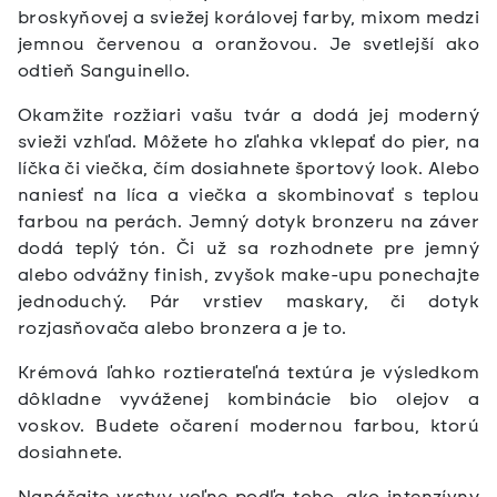
broskyňovej a sviežej korálovej farby, mixom medzi
jemnou červenou a oranžovou. Je svetlejší ako
odtieň Sanguinello.
Okamžite rozžiari vašu tvár a dodá jej moderný
svieži vzhľad. Môžete ho zľahka vklepať do pier, na
líčka či viečka, čím dosiahnete športový look. Alebo
naniesť na líca a viečka a skombinovať s teplou
farbou na perách. Jemný dotyk bronzeru na záver
dodá teplý tón. Či už sa rozhodnete pre jemný
alebo odvážny finish, zvyšok make-upu ponechajte
jednoduchý. Pár vrstiev maskary, či dotyk
rozjasňovača alebo bronzera a je to.
Krémová ľahko roztierateľná textúra je výsledkom
dôkladne vyváženej kombinácie bio olejov a
voskov. Budete očarení modernou farbou, ktorú
dosiahnete.
Nanášajte vrstvy voľne podľa toho, ako intenzívny