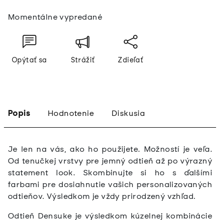
Jednotková
Momentálne vypredané
cena:
Opýtať sa
Strážiť
Zdieľať
Popis
Hodnotenie
Diskusia
Je len na vás, ako ho použijete. Možností je veľa.
Od tenučkej vrstvy pre jemný odtieň až po výrazný
statement look. Skombinujte si ho s ďalšími
farbami pre dosiahnutie vašich personalizovaných
odtieňov. Výsledkom je vždy prirodzený vzhľad.
Odtieň Densuke je výsledkom kúzelnej kombinácie