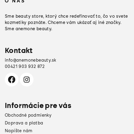
O NÁS
p
ä
Sme beauty store, ktorý chce redefinovať to, čo vo svete
t
kozmetiky poznáte. Chceme vám ukázať aj iné značky.
Sme anemone beauty.
i
e
Kontakt
info
@
anemonebeauty.sk
00421 903 932 872
Informácie pre vás
Obchodné podmienky
Doprava a platba
Napíšte nám