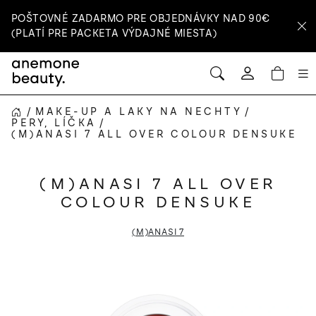
Prejsť
POŠTOVNÉ ZADARMO PRE OBJEDNÁVKY NAD 90€
na
(PLATÍ PRE PACKETA VÝDAJNÉ MIESTA)
obsah
HĽADAŤ
NÁ
Prihlásenie
KOŠ
/
MAKE-UP A LAKY NA NECHTY
/
DOMOV
PERY, LÍČKA
/
(M)ANASI 7 ALL OVER COLOUR DENSUKE
(M)ANASI 7 ALL OVER
COLOUR DENSUKE
(M)ANASI 7