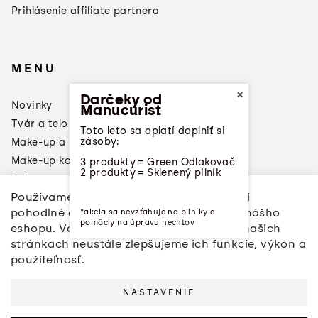
Prihlásenie affiliate partnera
MENU
×
Darčeky od
Novinky
Manucurist
Tvár a telo
Toto leto sa oplatí doplniť si
zásoby:
Make-up a laky na nechty
Make-up konzultácia
3 produkty = Green Odlakovač
2 produkty = Sklenený pilník
Sale
Používame cookies, aby sme vám dopriali
Značky
pohodlné a ničím nerušené prehliadanie nášho
*akcia sa nevzťahuje na pilníky a
Napíšte nám
pomôcly na úpravu nechtov
eshopu. Vďaka analýze vašich aktivít na našich
stránkach neustále zlepšujeme ich funkcie, výkon a
použiteľnosť.
NASTAVENIE
Copyright 2026
anemone beauty
. Všetky práva
vyhradené.
Upraviť nastavenie cookies