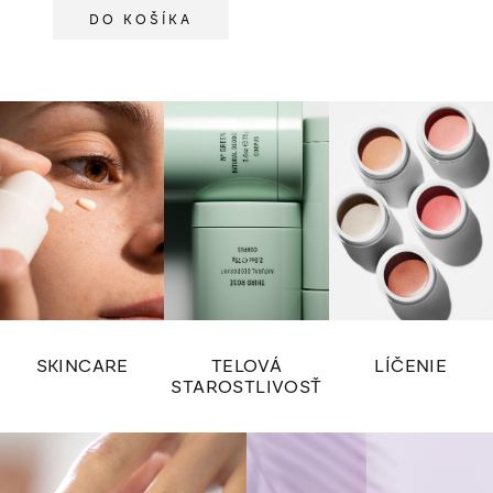
DO KOŠÍKA
SKINCARE
TELOVÁ
LÍČENIE
STAROSTLIVOSŤ