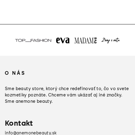
Z
á
O NÁS
p
ä
Sme beauty store, ktorý chce redefinovať to, čo vo svete
t
kozmetiky poznáte. Chceme vám ukázať aj iné značky.
Sme anemone beauty.
i
e
Kontakt
info
@
anemonebeauty.sk