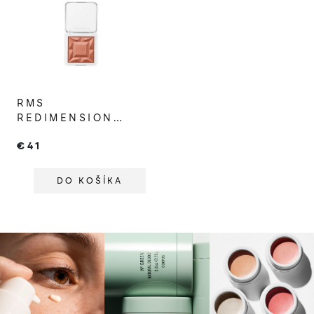
RMS
REDIMENSION
HYDRA POWDER
€41
BLUSH CRYSTAL
SLIPPER
DO KOŠÍKA