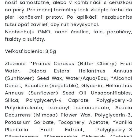
nosiť samostatne, alebo v kombinácii s ceruzkou
na pery. Pre menej formálny look vklepte farbu do
pier končekmi prstov. Po aplikácii nezabudnite
tubu opäť zavrieť, aby rúž nevysychal.
Neobsahujú GMO, nano častice, talc, parabény,
ftaláty a sulfáty.
Veľkosť balenia: 3,5g
Zloženie: *Prunus Cerasus (Bitter Cherry) Fruit
Water, Jojoba Esters, Helianthus Annuus
(Sunflower) Seed Wax, Water/Aqua/Eau, *Alcohol
Denat., Squalane (vegetable), Glycerin, Helianthus
Annuus (Sunflower) Seed Oil Unsaponifiables,
Silica, Polyglyceryl-4 Caprate, Polyglyceryl-3
Polyricinoleate, Isononyl Isononanoate, Acacia
Decurrens (Mimosa) Flower Wax, Polyglycerin-3,
Potassium Sorbate, Tocopheryl Acetate, *Vanilla
Planifolia Fruit Extract, Polyglyceryl-3
Diisostearate, *Simmondsia Chinensis (Jojoba)