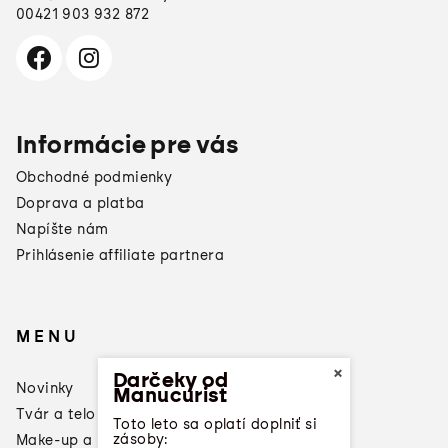
00421 903 932 872
Informácie pre vás
Obchodné podmienky
Doprava a platba
Napíšte nám
Prihlásenie affiliate partnera
MENU
×
Darčeky od
Novinky
Manucurist
Tvár a telo
Toto leto sa oplatí doplniť si
zásoby:
Make-up a laky na nechty