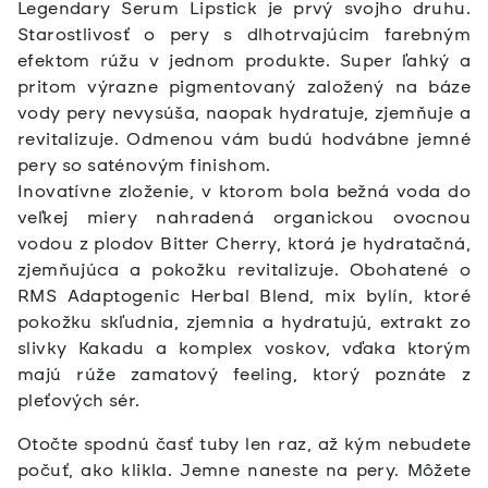
Legendary Serum Lipstick je prvý svojho druhu.
Starostlivosť o pery s dlhotrvajúcim farebným
efektom rúžu v jednom produkte. Super ľahký a
pritom výrazne pigmentovaný založený na báze
vody pery nevysúša, naopak hydratuje, zjemňuje a
revitalizuje. Odmenou vám budú hodvábne jemné
pery so saténovým finishom.
Inovatívne zloženie, v ktorom bola bežná voda do
veľkej miery nahradená organickou ovocnou
vodou z plodov Bitter Cherry, ktorá je hydratačná,
zjemňujúca a pokožku revitalizuje. Obohatené o
RMS Adaptogenic Herbal Blend, mix bylín, ktoré
pokožku skľudnia, zjemnia a hydratujú, extrakt zo
slivky Kakadu a komplex voskov, vďaka ktorým
majú rúže zamatový feeling, ktorý poznáte z
pleťových sér.
Otočte spodnú časť tuby len raz, až kým nebudete
počuť, ako klikla. Jemne naneste na pery. Môžete