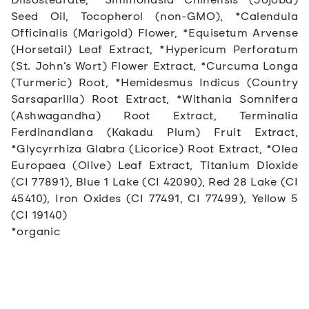
Seed Oil, Tocopherol (non-GMO), *Calendula
Officinalis (Marigold) Flower, *Equisetum Arvense
(Horsetail) Leaf Extract, *Hypericum Perforatum
(St. John’s Wort) Flower Extract, *Curcuma Longa
(Turmeric) Root, *Hemidesmus Indicus (Country
Sarsaparilla) Root Extract, *Withania Somnifera
(Ashwagandha) Root Extract, Terminalia
Ferdinandiana (Kakadu Plum) Fruit Extract,
*Glycyrrhiza Glabra (Licorice) Root Extract, *Olea
Europaea (Olive) Leaf Extract, Titanium Dioxide
(CI 77891), Blue 1 Lake (CI 42090), Red 28 Lake (CI
45410), Iron Oxides (CI 77491, CI 77499), Yellow 5
(CI 19140)
*organic