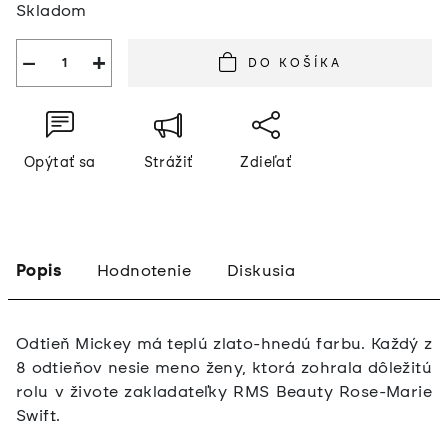
Skladom
cena:
−
+
DO KOŠÍKA
Opýtať sa
Strážiť
Zdieľať
Popis
Hodnotenie
Diskusia
Odtieň Mickey má teplú zlato-hnedú farbu. Každý z
8 odtieňov nesie meno ženy, ktorá zohrala dôležitú
rolu v živote zakladateľky RMS Beauty Rose-Marie
Swift.