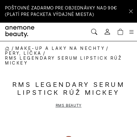
Prejsť
POŠTOVNÉ ZADARMO PRE OBJEDNÁVKY NAD 90€
na
(PLATÍ PRE PACKETA VÝDAJNÉ MIESTA)
obsah
HĽADAŤ
NÁ
Prihlásenie
KOŠ
/
MAKE-UP A LAKY NA NECHTY
/
DOMOV
PERY, LÍČKA
/
RMS LEGENDARY SERUM LIPSTICK RÚŽ
MICKEY
RMS LEGENDARY SERUM
LIPSTICK RÚŽ MICKEY
RMS BEAUTY