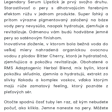
Legendary Serum Lipstick je prvý svojho druhu.
Starostlivosť o pery s dlhotrvajúcim farebným
efektom rúžu v jednom produkte. Super ľahký a
pritom výrazne pigmentovaný založený na báze
vody pery nevysúša, naopak hydratuje, zjemňuje a
revitalizuje. Odmenou vám budú hodvábne jemné
pery so saténovým finishom.
Inovatívne zloženie, v ktorom bola bežná voda do
veľkej miery nahradená organickou ovocnou
vodou z plodov Bitter Cherry, ktorá je hydratačná,
zjemňujúca a pokožku revitalizuje. Obohatené o
RMS Adaptogenic Herbal Blend, mix bylín, ktoré
pokožku skľudnia, zjemnia a hydratujú, extrakt zo
slivky Kakadu a komplex voskov, vďaka ktorým
majú rúže zamatový feeling, ktorý poznáte z
pleťových sér.
Otočte spodnú časť tuby len raz, až kým nebudete
počuť, ako klikla. Jemne naneste na pery. Môžete