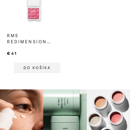
RMS
REDIMENSION
HYDRA POWDER
€41
BLUSH BERMUDA
ROSE
DO KOŠÍKA