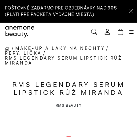
Prejsť
POŠTOVNÉ ZADARMO PRE OBJEDNÁVKY NAD 90€
na
(PLATÍ PRE PACKETA VÝDAJNÉ MIESTA)
obsah
HĽADAŤ
NÁ
Prihlásenie
KOŠ
/
MAKE-UP A LAKY NA NECHTY
/
DOMOV
PERY, LÍČKA
/
RMS LEGENDARY SERUM LIPSTICK RÚŽ
MIRANDA
RMS LEGENDARY SERUM
LIPSTICK RÚŽ MIRANDA
RMS BEAUTY