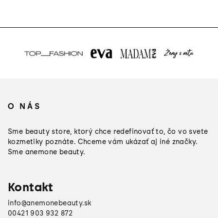
Z
á
O NÁS
p
ä
Sme beauty store, ktorý chce redefinovať to, čo vo svete
t
kozmetiky poznáte. Chceme vám ukázať aj iné značky.
Sme anemone beauty.
i
e
Kontakt
info
@
anemonebeauty.sk
00421 903 932 872