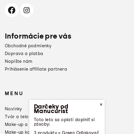
Informácie pre vás
Obchodné podmienky
Doprava a platba
Napíšte nám
Prihlásenie affiliate partnera
MENU
×
Darčeky od
Novinky
Manucurist
Tvár a telo
Toto leto sa oplatí doplniť si
zásoby:
Make-up a laky na nechty
Make-up konzultácia
3 produkty = Green Odlakovač