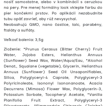
nosiť samostatne, alebo v kombinácii s ceruzkou
na pery. Pre menej formálny look vklepte farbu do
pier končekmi prstov. Po aplikácii nezabudnite
tubu opäť zavrieť, aby rúž nevysychal.
Neobsahujú GMO, nano častice, talc, parabény,
ftaláty a sulfáty.
Veľkosť balenia: 3,5g
Zloženie: *Prunus Cerasus (Bitter Cherry) Fruit
Water, Jojoba Esters, Helianthus Annuus
(Sunflower) Seed Wax, Water/Aqua/Eau, *Alcohol
Denat., Squalane (vegetable), Glycerin, Helianthus
Annuus (Sunflower) Seed Oil Unsaponifiables,
Silica, Polyglyceryl-4 Caprate, Polyglyceryl-3
Polyricinoleate, Isononyl Isononanoate, Acacia
Decurrens (Mimosa) Flower Wax, Polyglycerin-3,
Potassium Sorbate, Tocopheryl Acetate, *Vanilla
Planifolia Fruit Extract, Polyglyceryl-3
Diisostearate, *Simmondsia Chinensis (Jojoba)