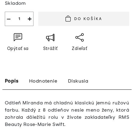
Skladom
cena:
−
+
DO KOŠÍKA
Opýtať sa
Strážiť
Zdieľať
Popis
Hodnotenie
Diskusia
Odtieň Miranda má chladnú klasickú jemnú ružovú
farbu. Každý z 8 odtieňov nesie meno ženy, ktorá
zohrala dôležitú rolu v živote zakladateľky RMS
Beauty Rose-Marie Swift.