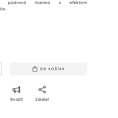
eľná púdrová lícenka s efektom
ča.
á
DO KOŠÍKA
Strážiť
Zdieľať