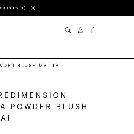
né miesta)
HĽADAŤ
NÁKUPNÝ
Prihlásenie
KOŠÍK
WDER BLUSH MAI TAI
REDIMENSION
A POWDER BLUSH
TAI