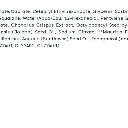
late/Caprate, Cetearyl Ethylhexanoate, Glycerin, Sorb
 Squalane, Water/Aqua/Eau, 1,2-Hexanediol, Pentylene Gl
te, Chondrus Crispus Extract, Octyldodecyl Stearoyl
sis (Jojoba) Seed Oil, Sodium Citrate, **Mauritia Fle
elianthus Annuus (Sunflower) Seed Oil, Tocopherol (no
77491, CI 77492, CI 77499)