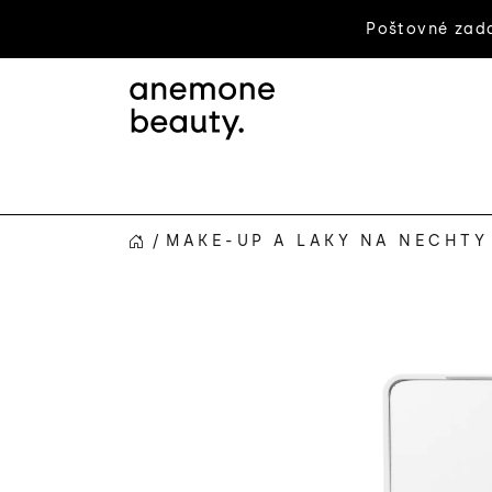
Prejsť
Poštovné zada
na
obsah
/
MAKE-UP A LAKY NA NECHTY
DOMOV