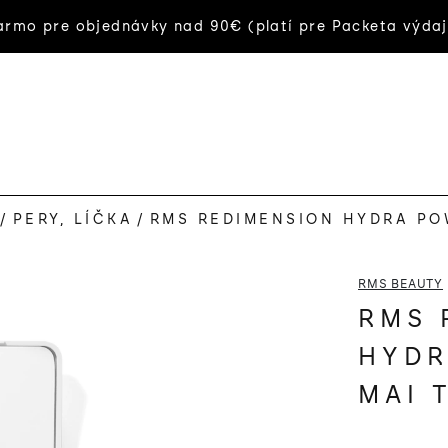
rmo pre objednávky nad 90€ (platí pre Packeta výdaj
/
PERY, LÍČKA
/
RMS REDIMENSION HYDRA PO
RMS BEAUTY
RMS 
HYDR
MAI 