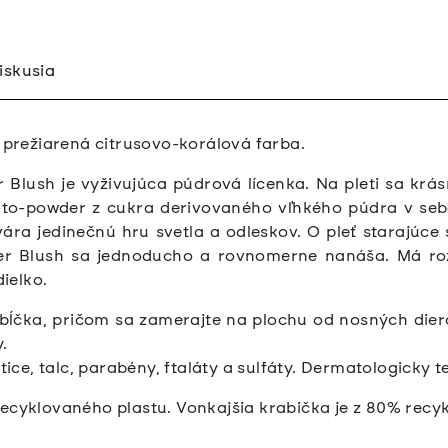
iskusia
m prežiarená citrusovo-korálová farba.
Blush je vyživujúca púdrová lícenka. Na pleti sa krá
l-to-powder z cukra derivovaného vľhkého púdra v se
vára jedinečnú hru svetla a odleskov. O pleť starajúce 
r Blush sa jednoducho a rovnomerne nanáša. Má rozja
ielko.
abĺčka, pričom sa zamerajte na plochu od nosných diero
.
e, talc, parabény, ftaláty a sulfáty. Dermatologicky te
recyklovaného plastu. Vonkajšia krabička je z 80% rec