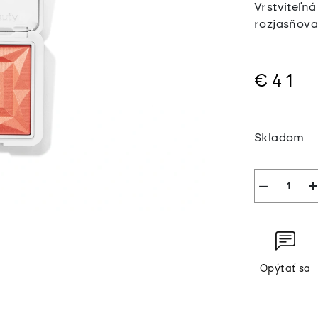
Vrstvit
rozjasňova
€41
Jednotkov
cena:
Skladom
−
+
Opýtať sa