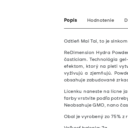
Popis
Hodnotenie
D
Odtieň Mai Tai, to je slnko
ReDimension Hydra Powder 
časticiam. Technológia ge
efektom, ktorý na pleti vyt
vyživujú a zjemňujú.
Powde
obsahuje zabudované zrkad
Lícenku naneste na lícne j
farby vrstvite podľa potreby
Neobsahuje GMO, nano častic
Obal je vyrobený zo 75% z 
Veľkosť balenia: 7g