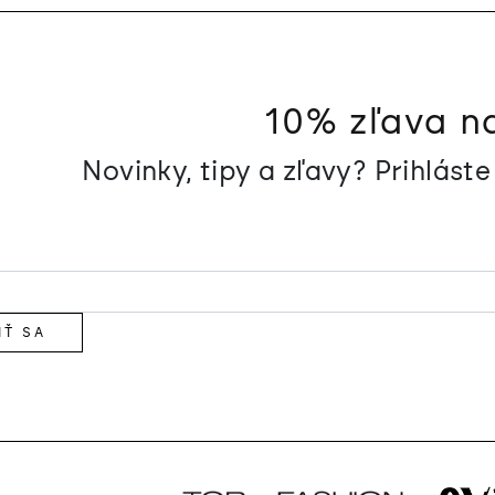
10% zľava n
Novinky, tipy a zľavy? Prihlást
IŤ SA