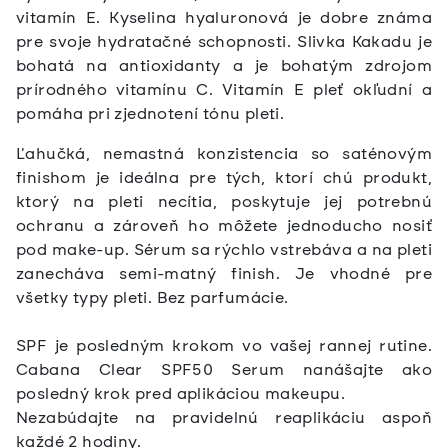
vitamín E. Kyselina hyaluronová je dobre známa
pre svoje hydratačné schopnosti. Slivka Kakadu je
bohatá na antioxidanty a je bohatým zdrojom
prírodného vitamínu C. Vitamín E pleť okľudní a
pomáha pri zjednotení tónu pleti.
Ľahučká, nemastná konzistencia so saténovým
finishom je ideálna pre tých, ktorí chú produkt,
ktorý na pleti necítia, poskytuje jej potrebnú
ochranu a zároveň ho môžete jednoducho nosiť
pod make-up. Sérum sa rýchlo vstrebáva a na pleti
zanecháva semi-matný finish.
Je vhodné pre
všetky typy pleti. Bez parfumácie.
SPF je posledným krokom vo vašej rannej rutine.
Cabana Clear SPF50 Serum nanášajte ako
posledný krok pred aplikáciou makeupu.
Nezabúdajte na pravidelnú reaplikáciu aspoň
každé 2 hodiny.