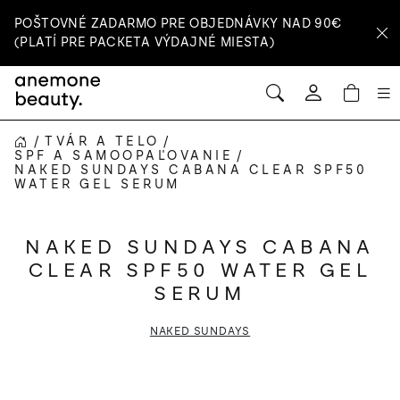
Prejsť
POŠTOVNÉ ZADARMO PRE OBJEDNÁVKY NAD 90€
na
(PLATÍ PRE PACKETA VÝDAJNÉ MIESTA)
obsah
HĽADAŤ
NÁ
Prihlásenie
KOŠ
/
TVÁR A TELO
/
DOMOV
SPF A SAMOOPAĽOVANIE
/
NAKED SUNDAYS CABANA CLEAR SPF50
WATER GEL SERUM
NAKED SUNDAYS CABANA
CLEAR SPF50 WATER GEL
SERUM
NAKED SUNDAYS