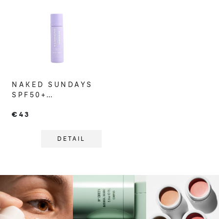
NAKED SUNDAYS
SPF50+
HYDRATAČNÁ
€43
HMLA NA
REAPLIKÁCIU SPF
DETAIL