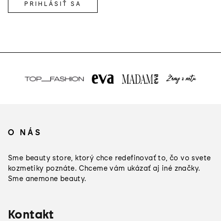
PRIHLÁSIŤ SA
Z
á
O NÁS
p
ä
Sme beauty store, ktorý chce redefinovať to, čo vo svete
t
kozmetiky poznáte. Chceme vám ukázať aj iné značky.
Sme anemone beauty.
i
e
Kontakt