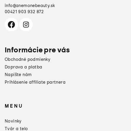
info
@
anemonebeauty.sk
00421 903 932 872
Informácie pre vás
Obchodné podmienky
Doprava a platba
Napíšte nám
Prihlásenie affiliate partnera
MENU
×
Darčeky od
Novinky
Manucurist
Tvár a telo