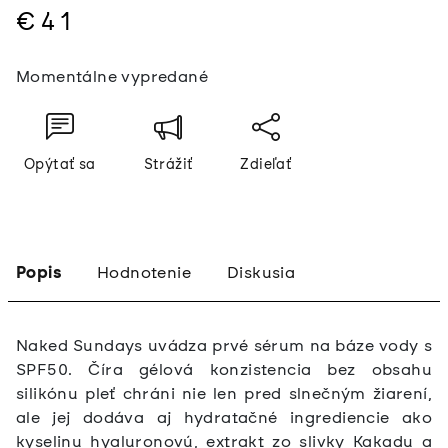
€41
Jednotková
Momentálne vypredané
cena:
Opýtať sa
Strážiť
Zdieľať
Popis
Hodnotenie
Diskusia
Naked Sundays uvádza prvé sérum na báze vody s
SPF50. Číra gélová konzistencia bez obsahu
silikónu pleť chráni nie len pred slnečným žiarení,
ale jej dodáva aj hydratačné ingrediencie ako
kyselinu hyaluronovú, extrakt zo slivky Kakadu a