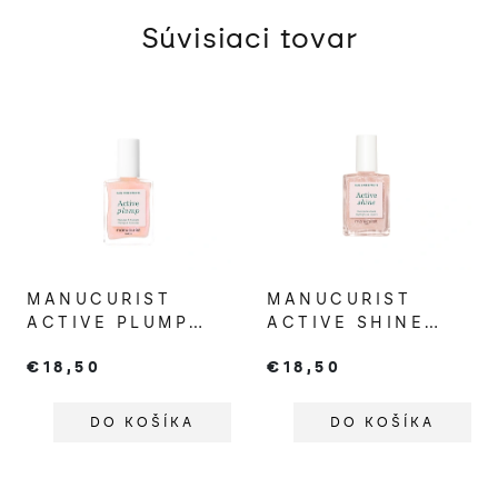
Súvisiaci tovar
MANUCURIST
MANUCURIST
ACTIVE PLUMP
ACTIVE SHINE
PRE
OŠETRUKÚCI LAK
€18,50
€18,50
VYPLNENEJŠIE
S EFEKTOM
NECHTY
HIGHLIGHTERA
DO KOŠÍKA
DO KOŠÍKA