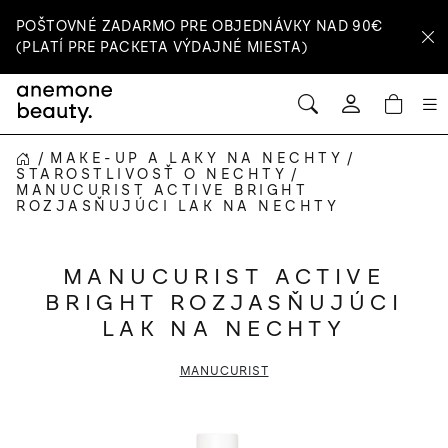
Prejsť
POŠTOVNÉ ZADARMO PRE OBJEDNÁVKY NAD 90€
na
(PLATÍ PRE PACKETA VÝDAJNÉ MIESTA)
obsah
HĽADAŤ
NÁ
Prihlásenie
KOŠ
/
MAKE-UP A LAKY NA NECHTY
/
DOMOV
STAROSTLIVOSŤ O NECHTY
/
MANUCURIST ACTIVE BRIGHT
ROZJASŇUJÚCI LAK NA NECHTY
MANUCURIST ACTIVE
BRIGHT ROZJASŇUJÚCI
LAK NA NECHTY
MANUCURIST