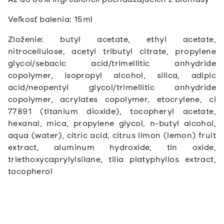
Veľkosť balenia: 15ml
Zloženie:
butyl acetate, ethyl acetate,
nitrocellulose, acetyl tributyl citrate, propylene
glycol/sebacic acid/trimellitic anhydride
copolymer, isopropyl alcohol, silica, adipic
acid/neopentyl glycol/trimellitic anhydride
copolymer, acrylates copolymer, etocrylene, ci
77891 (titanium dioxide), tocopheryl acetate,
hexanal, mica, propylene glycol, n-butyl alcohol,
aqua (water), citric acid, citrus limon (lemon) fruit
extract, aluminum hydroxide, tin oxide,
triethoxycaprylylsilane, tilia platyphyllos extract,
tocopherol