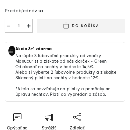
Jednotková
Predobjednávka
cena:
−
+
DO KOŠÍKA
Akcia 3+1 zdarma
Nakúpte 3 ľubovoľné produkty od značky
Manucurist a získate od nás darček - Green
Odlakovať na nechty v hodnote 14,5€.
Alebo si vyberte 2 ľubovoľné produkty a získajte
Sklenený pilník na nechty v hodnote 12€.
*Akcia sa nevzťahuje na pilníky a pomôcky na
úpravu nechtov. Platí do vypredania zásob.
Opýtať sa
Strážiť
Zdieľať