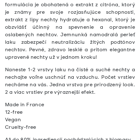
formulácia je obohatená o extrakt z citróna, ktorý
je známy pre svoje rozjasňujúce schopnosti,
extrakt z lipy nechty hydratuje a hexanal, ktorý je
obzvlášť účinný na spevnenie a opravenie
oslabených nechtov. Jemnunká namodralá perleť
laku zabezpečí neutralizáciu žltých podtónov
nechtov. Pevné, zdravo lesklé a pritom elegantne
upravené nechty už v jednom kroku!
Naneste 1-2 vrstvy laku na čisté a suché nechty a
nechajte voľne uschnúť na vzduchu. Počet vrstiev
necháme na vás. Jedna vrstva pre prirodzený look.
2 a viac vrstiev pre výraznejší efekt.
Made in France
12-free
Vegan
Cruelty-free
Až do 80% ingrediencií pochádzajúcich z biomasy