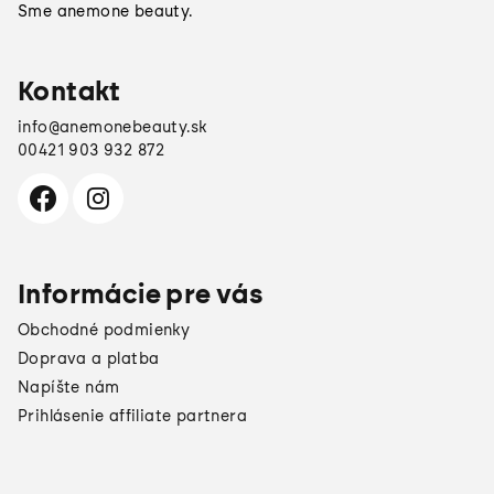
Sme anemone beauty.
i
e
Kontakt
info
@
anemonebeauty.sk
00421 903 932 872
Informácie pre vás
Obchodné podmienky
Doprava a platba
Napíšte nám
Prihlásenie affiliate partnera