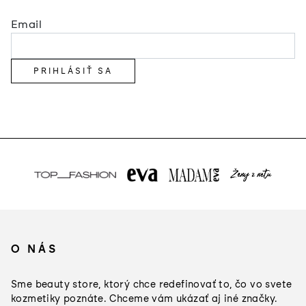
Email
PRIHLÁSIŤ SA
Z
á
O NÁS
p
ä
Sme beauty store, ktorý chce redefinovať to, čo vo svete
t
kozmetiky poznáte. Chceme vám ukázať aj iné značky.