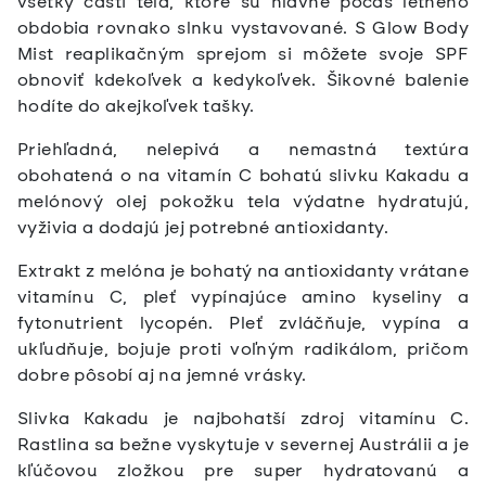
všetky časti tela, ktoré sú hlavne počas letného
obdobia rovnako slnku vystavované. S Glow Body
Mist reaplikačným sprejom si môžete svoje SPF
obnoviť kdekoľvek a kedykoľvek. Šikovné balenie
hodíte do akejkoľvek tašky.
Priehľadná, nelepivá a nemastná textúra
obohatená o na vitamín C bohatú slivku Kakadu a
melónový olej pokožku tela výdatne hydratujú,
vyživia a dodajú jej potrebné antioxidanty.
Extrakt z melóna je bohatý na antioxidanty vrátane
vitamínu C, pleť vypínajúce amino kyseliny a
fytonutrient lycopén. Pleť zvláčňuje, vypína a
ukľudňuje, bojuje proti voľným radikálom, pričom
dobre pôsobí aj na jemné vrásky.
Slivka Kakadu je najbohatší zdroj vitamínu C.
Rastlina sa bežne vyskytuje v severnej Austrálii a je
kľúčovou zložkou pre super hydratovanú a