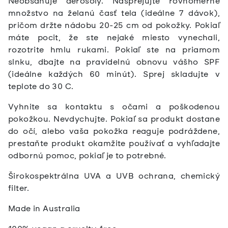
Neobsahuje aerosóly. Nasprejujte rovnomerné
množstvo na želanú časť tela (ideálne 7 dávok),
pričom držte nádobu 20-25 cm od pokožky. Pokiaľ
máte pocit, že ste nejaké miesto vynechali,
rozotrite hmlu rukami. Pokiaľ ste na priamom
slnku, dbajte na pravidelnú obnovu vášho SPF
(ideálne každých 60 minút). Sprej skladujte v
teplote do 30 C.
Vyhnite sa kontaktu s očami a poškodenou
pokožkou. Nevdychujte. Pokiaľ sa produkt dostane
do očí, alebo vaša pokožka reaguje podráždene,
prestaňte produkt okamžite používať a vyhľadajte
odbornú pomoc, pokiaľ je to potrebné.
Širokospektrálna UVA a UVB ochrana, chemický
filter.
Made in Australia