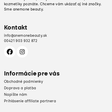
t
kozmetiky poznáte. Chceme vám ukázať aj iné značky.
Sme anemone beauty.
i
e
Kontakt
info
@
anemonebeauty.sk
00421 903 932 872
Informácie pre vás
Obchodné podmienky
Doprava a platba
Napíšte nám
Prihlásenie affiliate partnera