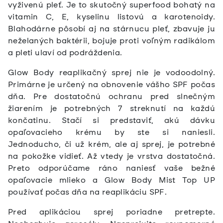
vyživenú pleť. Je to skutočný superfood bohatý na
vitamin C, E, kyselinu listovú a karotenoidy.
Blahodárne pôsobí aj na stárnucu pleť, zbavuje ju
neželaných baktérii, bojuje proti voľným radikálom
a pleti ulaví od podráždenia.
Glow Body reaplikačný sprej nie je vodoodolný.
Primárne je určený na obnovenie vášho SPF počas
dňa. Pre dostatočnú ochranu pred slnečným
žiarením je potrebných 7 streknutí na každú
končatinu. Stačí si predstaviť, akú dávku
opaľovacieho krému by ste si naniesli.
Jednoducho, či už krém, ale aj sprej, je potrebné
na pokožke vidieť. Až vtedy je vrstva dostatočná.
Preto odporúčame ráno naniesť vaše bežné
opaľovacie mlieko a Glow Body Mist Top UP
používať počas dňa na reaplikáciu SPF.
Pred aplikáciou sprej poriadne pretrepte.