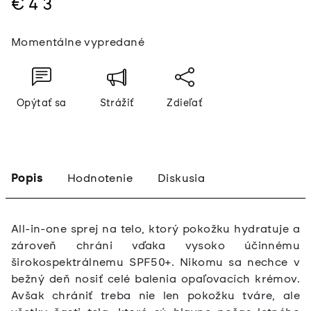
€43
Jednotková
Momentálne vypredané
cena:
Opýtať sa
Strážiť
Zdieľať
Popis
Hodnotenie
Diskusia
All-in-one sprej na telo, ktorý pokožku hydratuje a
zároveň chráni vďaka vysoko účinnému
širokospektrálnemu SPF50+. Nikomu sa nechce v
bežný deň nosiť celé balenia opaľovacích krémov.
Avšak chrániť treba nie len pokožku tváre, ale