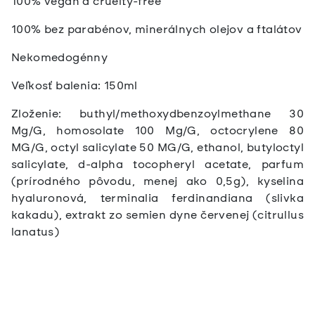
100% vegan a cruelty-free
100% bez parabénov, minerálnych olejov a ftalátov
Nekomedogénny
Veľkosť balenia: 150ml
Zloženie: buthyl/methoxydbenzoylmethane 30
Mg/G, homosolate 100 Mg/G, octocrylene 80
MG/G, octyl salicylate 50 MG/G, ethanol, butyloctyl
salicylate, d-alpha tocopheryl acetate, parfum
(prírodného pôvodu, menej ako 0,5g), kyselina
hyaluronová, terminalia ferdinandiana (slivka
kakadu), extrakt zo semien dyne červenej (citrullus
lanatus)