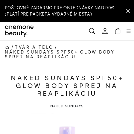
Prejsť
POŠTOVNÉ ZADARMO PRE OBJEDNÁVKY NAD 90€
na
(PLATÍ PRE PACKETA VÝDAJNÉ MIESTA)
obsah
HĽADAŤ
NÁ
Prihlásenie
KOŠ
/
TVÁR A TELO
/
DOMOV
NAKED SUNDAYS SPF50+ GLOW BODY
SPREJ NA REAPLIKÁCIU
NAKED SUNDAYS SPF50+
GLOW BODY SPREJ NA
REAPLIKÁCIU
NAKED SUNDAYS