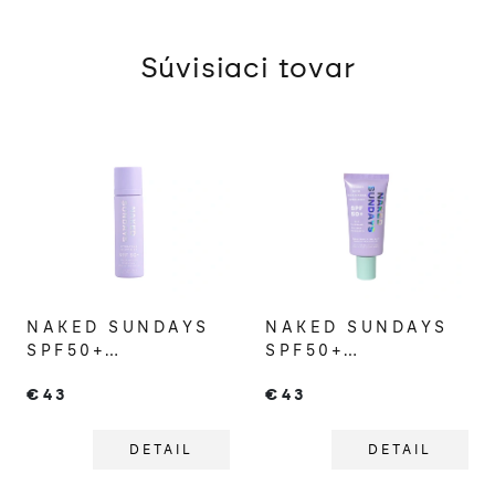
Súvisiaci tovar
NAKED SUNDAYS
NAKED SUNDAYS
SPF50+
SPF50+
HYDRATAČNÁ
COLLAGEN GLOW
€43
€43
HMLA NA
100% MINERAL
REAPLIKÁCIU SPF
PLEŤOVÝ KRÉM
DETAIL
DETAIL