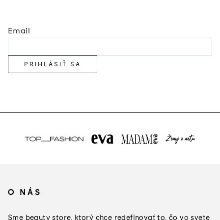
Email
PRIHLÁSIŤ SA
Z
á
O NÁS
p
ä
Sme beauty store, ktorý chce redefinovať to, čo vo svete