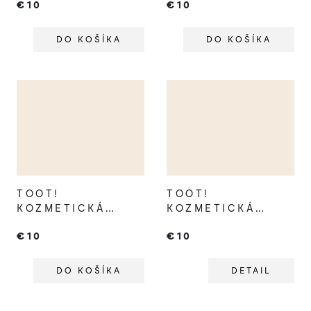
€10
€10
CHAMELEON
CHEETAH
DO KOŠÍKA
DO KOŠÍKA
TOOT!
TOOT!
KOZMETICKÁ
KOZMETICKÁ
TAŠTIČKA PARROT
TAŠTIČKA
€10
€10
STARFISH
DO KOŠÍKA
DETAIL