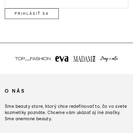
PRIHLÁSIŤ SA
Z
á
O NÁS
p
ä
Sme beauty store, ktorý chce redefinovať to, čo vo svete
t
kozmetiky poznáte. Chceme vám ukázať aj iné značky.
Sme anemone beauty.
i
e