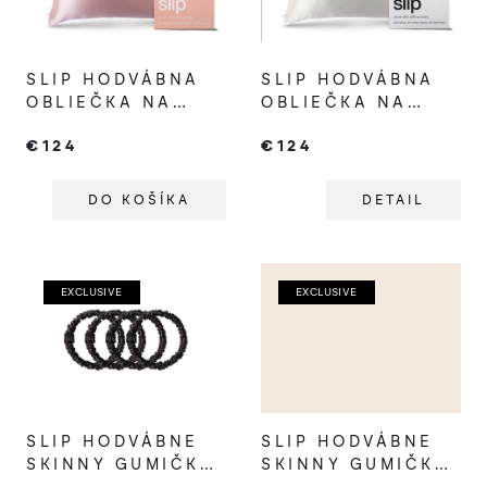
s
p
SLIP HODVÁBNA
SLIP HODVÁBNA
r
OBLIEČKA NA
OBLIEČKA NA
o
VANKÚŠ ROSE
VANKÚŠ WHITE
€124
€124
d
u
DO KOŠÍKA
DETAIL
k
t
o
EXCLUSIVE
EXCLUSIVE
v
SLIP HODVÁBNE
SLIP HODVÁBNE
SKINNY GUMIČKY
SKINNY GUMIČKY