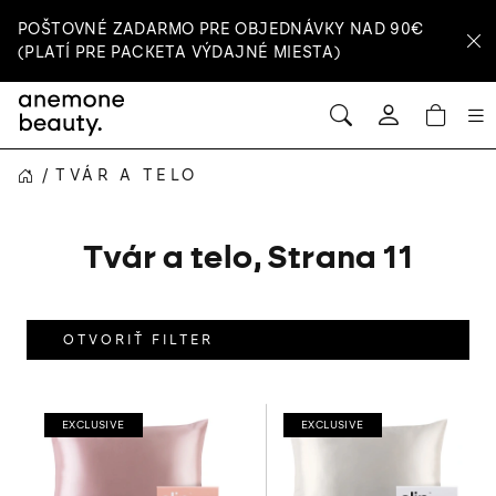
Prejsť
POŠTOVNÉ ZADARMO PRE OBJEDNÁVKY NAD 90€
na
(PLATÍ PRE PACKETA VÝDAJNÉ MIESTA)
obsah
HĽADAŤ
NÁ
Prihlásenie
KOŠ
/
TVÁR A TELO
DOMOV
Tvár a telo
, Strana 11
OTVORIŤ FILTER
V
ý
EXCLUSIVE
EXCLUSIVE
p
i