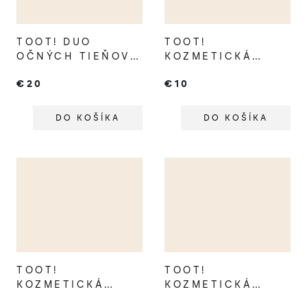
TOOT! DUO
TOOT!
OČNÝCH TIEŇOV
KOZMETICKÁ
PRE DETI TURTLE
TAŠTIČKA
€20
€10
& CHAMELEON
FLAMINGO
DO KOŠÍKA
DO KOŠÍKA
TOOT!
TOOT!
KOZMETICKÁ
KOZMETICKÁ
TAŠTIČKA
TAŠTIČKA