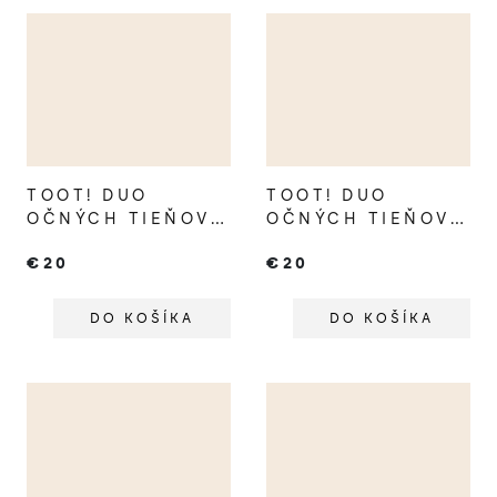
TOOT! DUO
TOOT! DUO
OČNÝCH TIEŇOV
OČNÝCH TIEŇOV
PRE DETI
PRE DETI
€20
€20
FLAMINGO &
CHEETAH &
PARROT
STARFISH
DO KOŠÍKA
DO KOŠÍKA