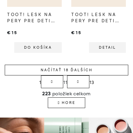
TOOT! LESK NA
TOOT! LESK NA
PERY PRE DETI
PERY PRE DETI
CHEETAH GLOW
PARROT GLAM
€15
€15
DO KOŠÍKA
DETAIL
NAČÍTAŤ 18 ĎALŠÍCH
S
1
11
13
t
O
r
223
položiek celkom
v
á
HORE
l
n
á
k
d
o
a