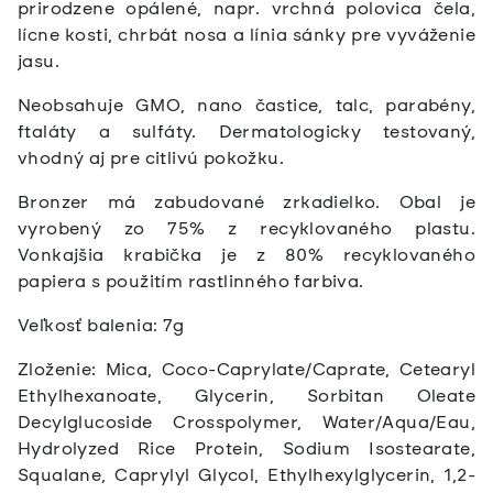
prirodzene opálené, napr. vrchná polovica čela,
lícne kosti, chrbát nosa a línia sánky pre vyváženie
jasu.
Neobsahuje GMO, nano častice, talc, parabény,
ftaláty a sulfáty. Dermatologicky testovaný,
vhodný aj pre citlivú pokožku.
Bronzer má zabudované zrkadielko.
Obal je
vyrobený zo 75% z recyklovaného plastu.
Vonkajšia krabička je z 80% recyklovaného
papiera s použitím rastlinného farbiva.
Veľkosť balenia: 7g
Zloženie: Mica, Coco-Caprylate/Caprate, Cetearyl
Ethylhexanoate, Glycerin, Sorbitan Oleate
Decylglucoside Crosspolymer, Water/Aqua/Eau,
Hydrolyzed Rice Protein, Sodium Isostearate,
Squalane, Caprylyl Glycol, Ethylhexylglycerin, 1,2-