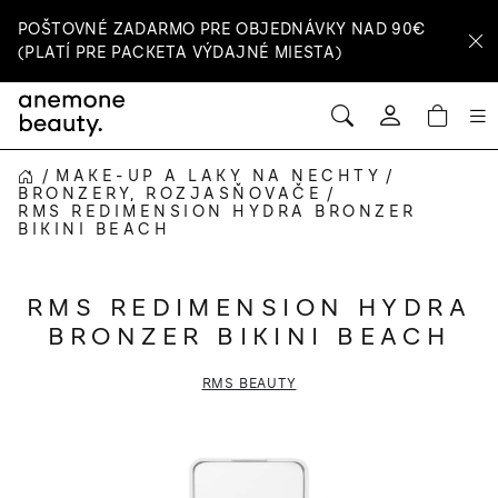
Prejsť
POŠTOVNÉ ZADARMO PRE OBJEDNÁVKY NAD 90€
na
(PLATÍ PRE PACKETA VÝDAJNÉ MIESTA)
obsah
HĽADAŤ
NÁ
Prihlásenie
KOŠ
/
MAKE-UP A LAKY NA NECHTY
/
DOMOV
BRONZERY, ROZJASŇOVAČE
/
RMS REDIMENSION HYDRA BRONZER
BIKINI BEACH
RMS REDIMENSION HYDRA
BRONZER BIKINI BEACH
RMS BEAUTY