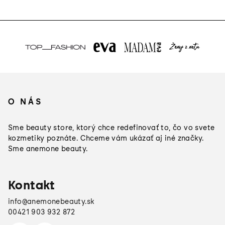
Z
á
O NÁS
p
ä
Sme beauty store, ktorý chce redefinovať to, čo vo svete
t
kozmetiky poznáte. Chceme vám ukázať aj iné značky.
Sme anemone beauty.
i
e
Kontakt
info
@
anemonebeauty.sk
00421 903 932 872