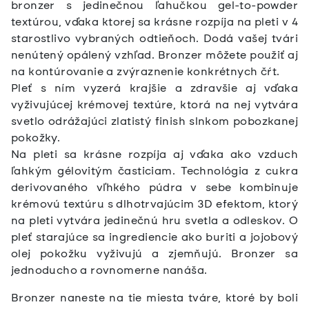
bronzer s jedinečnou ľahučkou gel-to-powder
textúrou, vďaka ktorej sa krásne rozpíja na pleti v 4
starostlivo vybraných odtieňoch. Dodá vašej tvári
nenútený opálený vzhľad. Bronzer môžete použiť aj
na kontúrovanie a zvýraznenie konkrétnych čŕt.
Pleť s ním vyzerá krajšie a zdravšie aj vďaka
vyživujúcej krémovej textúre, ktorá na nej vytvára
svetlo odrážajúci zlatistý finish slnkom pobozkanej
pokožky.
Na pleti sa krásne rozpíja aj vďaka ako vzduch
ľahkým gélovitým časticiam. Technológia z cukra
derivovaného vľhkého púdra v sebe kombinuje
krémovú textúru s dlhotrvajúcim 3D efektom, ktorý
na pleti vytvára jedinečnú hru svetla a odleskov. O
pleť starajúce sa ingrediencie ako buriti a jojobový
olej pokožku vyživujú a zjemňujú.
Bronzer sa
jednoducho a rovnomerne nanáša.
Bronzer naneste na tie miesta tváre, ktoré by boli