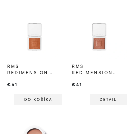
RMS
RMS
REDIMENSION
REDIMENSION
HYDRA BRONZER
HYDRA BRONZER
€41
€41
MALIBU MUSE
BEACHWALK
BETTY
DO KOŠÍKA
DETAIL