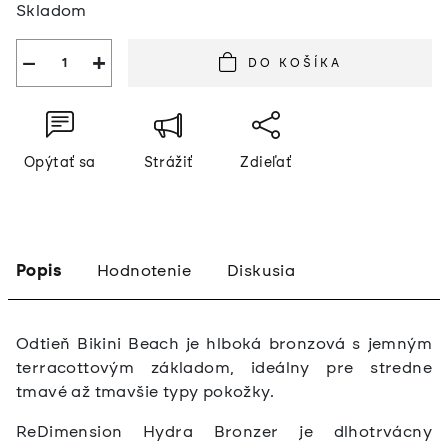
Skladom
cena:
−
+
DO KOŠÍKA
Opýtať sa
Strážiť
Zdieľať
Popis
Hodnotenie
Diskusia
Odtieň Bikini Beach je hlboká bronzová s jemným
terracottovým základom, ideálny pre stredne
tmavé až tmavšie typy pokožky.
ReDimension Hydra Bronzer je dlhotrvácny