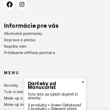
Informácie pre vás
Obchodné podmienky
Doprava a platba
Napíšte nám
Prihlásenie affiliate partnera
MENU
×
Darčeky od
Novinky
Manucurist
Tvár a telo
Toto leto sa oplatí doplniť si
zásoby:
Make-up a laky na nechty
Make-up konzultácia
3 produkty = Green Odlakovač
2 produkty = Sklenený pilník