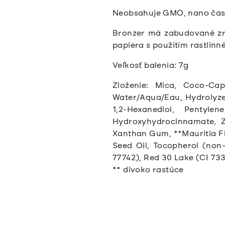
Neobsahuje GMO, nano častic
Bronzer má zabudované zr
papiera s použitím rastlinn
Veľkosť balenia: 7g
Zloženie: Mica, Coco-Cap
Water/Aqua/Eau, Hydrolyzed
1,2-Hexanediol, Pentyle
Hydroxyhydrocinnamate, Zi
Xanthan Gum, **Mauritia Fle
Seed Oil, Tocopherol (non
77742), Red 30 Lake (CI 73
** divoko rastúce