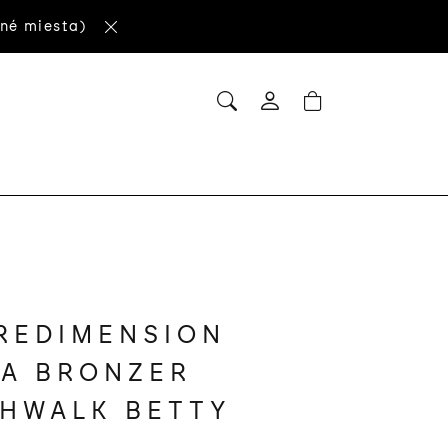
né miesta)
HĽADAŤ
NÁKUPNÝ
Prihlásenie
KOŠÍK
REDIMENSION
A BRONZER
HWALK BETTY