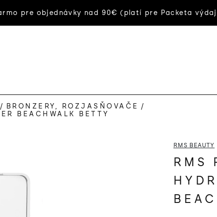
rmo pre objednávky nad 90€ (platí pre Packeta výdaj
/
BRONZERY, ROZJASŇOVAČE
/
ZER BEACHWALK BETTY
RMS BEAUTY
RMS 
HYDR
BEAC