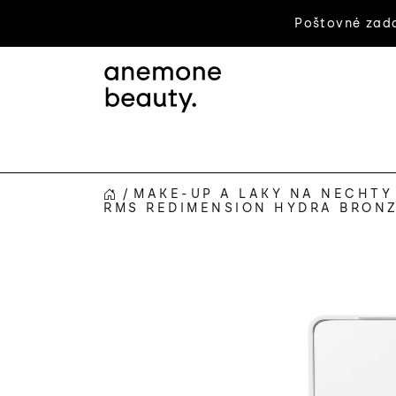
Prejsť
Poštovné zada
na
obsah
/
MAKE-UP A LAKY NA NECHTY
DOMOV
RMS REDIMENSION HYDRA BRON