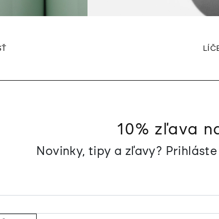
SŤ
LÍČ
10% zľava n
Novinky, tipy a zľavy? Prihlást