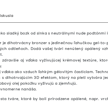
iskusia
ko sladký bozk od slnka s neutrálnymi nude podtónmi id
je dlhotrvácny bronzer s jedinečnou ľahučkou gel-to-p
aných odtieňoch. Dodá vašej tvári nenútený opálený vz
t.
 zdravšie aj vďaka vyživujúcej krémovej textúre, ktorá
.
 aj vďaka ako vzduch ľahkým gélovitým časticiam. Tech
s dlhotrvajúcim 3D efektom, ktorý na pleti vytvára jed
ojobový olej pokožku vyživujú a zjemňujú.
rovnomerne nanáša.
ta tváre, ktoré by boli prirodzene opálené, napr. vrch