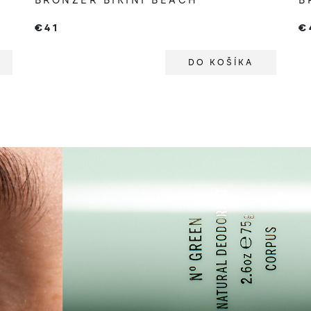
BRONZER BIKINI BEACH
B
€41
€
DO KOŠÍKA