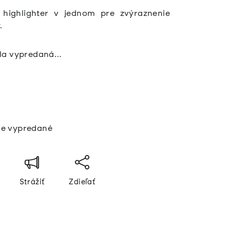
 highlighter v jednom pre zvýraznenie
.
ola vypredaná…
á
e vypredané
Strážiť
Zdieľať