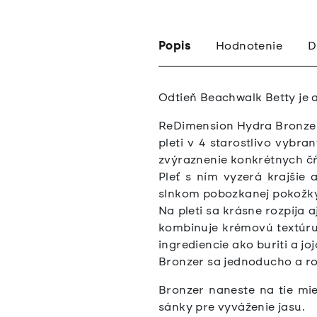
Popis
Hodnotenie
D
Odtieň Beachwalk Betty je a
ReDimension Hydra Bronzer 
pleti v 4 starostlivo vybr
zvýraznenie konkrétnych čŕ
Pleť s ním vyzerá krajšie a
slnkom pobozkanej pokožky
Na pleti sa krásne rozpíja
kombinuje krémovú textúru 
ingrediencie ako buriti a j
Bronzer sa jednoducho a 
Bronzer naneste na tie mies
sánky pre vyváženie jasu.