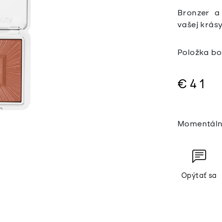
Bronzer a
vašej krásy
Položka b
€41
Jednotkov
cena:
Momentáln
Opýtať sa