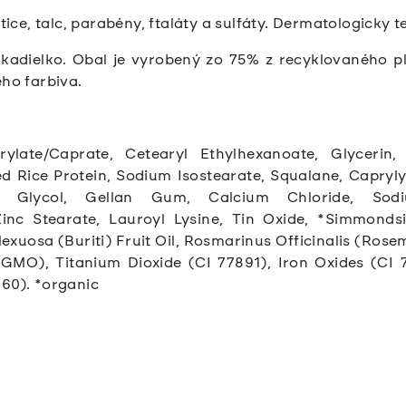
e, talc, parabény, ftaláty a sulfáty. Dermatologicky te
kadielko.
Obal je vyrobený zo 75% z recyklovaného pl
ého farbiva.
rylate/Caprate, Cetearyl Ethylhexanoate, Glycerin,
 Rice Protein, Sodium Isostearate, Squalane, Caprylyl
ne Glycol, Gellan Gum, Calcium Chloride, Sodium
nc Stearate, Lauroyl Lysine, Tin Oxide, *Simmondsi
xuosa (Buriti) Fruit Oil, Rosmarinus Officinalis (Rose
-GMO), Titanium Dioxide (CI 77891), Iron Oxides (CI 
360).
*organic