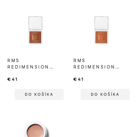
RMS
RMS
REDIMENSION
REDIMENSION
HYDRA BRONZER
HYDRA BRONZER
€41
€41
BIKINI BEACH
MALIBU MUSE
DO KOŠÍKA
DO KOŠÍKA