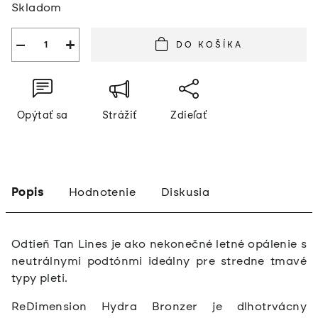
Skladom
cena:
−
+
DO KOŠÍKA
Opýtať sa
Strážiť
Zdieľať
Popis
Hodnotenie
Diskusia
Odtieň Tan Lines je ako nekonečné letné opálenie s
neutrálnymi podtónmi ideálny pre stredne tmavé
typy pleti.
ReDimension Hydra Bronzer je dlhotrvácny