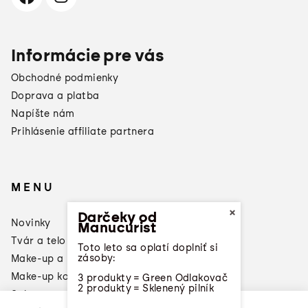
Informácie pre vás
Obchodné podmienky
Doprava a platba
Napíšte nám
Prihlásenie affiliate partnera
MENU
×
Darčeky od
Novinky
Manucurist
Tvár a telo
Toto leto sa oplatí doplniť si
zásoby:
Make-up a laky na nechty
Make-up konzultácia
3 produkty = Green Odlakovač
2 produkty = Sklenený pilník
Sale