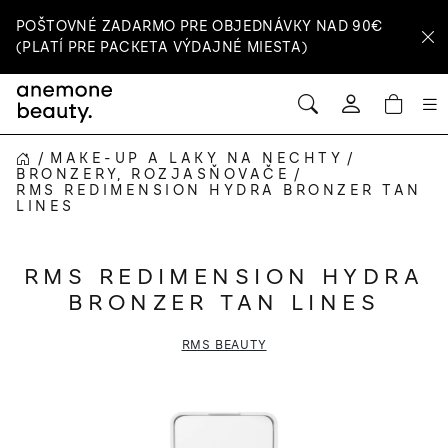
Prejsť
POŠTOVNÉ ZADARMO PRE OBJEDNÁVKY NAD 90€
na
(PLATÍ PRE PACKETA VÝDAJNÉ MIESTA)
obsah
HĽADAŤ
NÁ
Prihlásenie
KOŠ
/
MAKE-UP A LAKY NA NECHTY
/
DOMOV
BRONZERY, ROZJASŇOVAČE
/
RMS REDIMENSION HYDRA BRONZER TAN
LINES
RMS REDIMENSION HYDRA
BRONZER TAN LINES
RMS BEAUTY