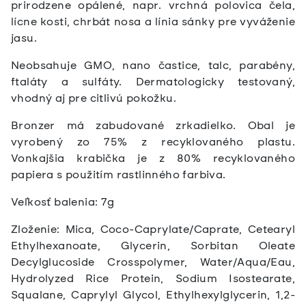
prirodzene opálené, napr. vrchná polovica čela,
lícne kosti, chrbát nosa a línia sánky pre vyváženie
jasu.
Neobsahuje GMO, nano častice, talc, parabény,
ftaláty a sulfáty. Dermatologicky testovaný,
vhodný aj pre citlivú pokožku.
Bronzer má zabudované zrkadielko.
Obal je
vyrobený zo 75% z recyklovaného plastu.
Vonkajšia krabička je z 80% recyklovaného
papiera s použitím rastlinného farbiva.
Veľkosť balenia: 7g
Zloženie: Mica, Coco-Caprylate/Caprate, Cetearyl
Ethylhexanoate, Glycerin, Sorbitan Oleate
Decylglucoside Crosspolymer, Water/Aqua/Eau,
Hydrolyzed Rice Protein, Sodium Isostearate,
Squalane, Caprylyl Glycol, Ethylhexylglycerin, 1,2-