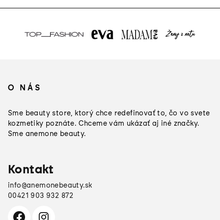
Z
á
O NÁS
p
ä
Sme beauty store, ktorý chce redefinovať to, čo vo svete
t
kozmetiky poznáte. Chceme vám ukázať aj iné značky.
Sme anemone beauty.
i
e
Kontakt
info
@
anemonebeauty.sk
00421 903 932 872