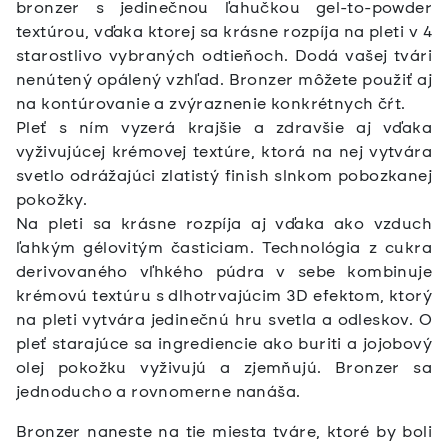
bronzer s jedinečnou ľahučkou gel-to-powder
textúrou, vďaka ktorej sa krásne rozpíja na pleti v 4
starostlivo vybraných odtieňoch. Dodá vašej tvári
nenútený opálený vzhľad. Bronzer môžete použiť aj
na kontúrovanie a zvýraznenie konkrétnych čŕt.
Pleť s ním vyzerá krajšie a zdravšie aj vďaka
vyživujúcej krémovej textúre, ktorá na nej vytvára
svetlo odrážajúci zlatistý finish slnkom pobozkanej
pokožky.
Na pleti sa krásne rozpíja aj vďaka ako vzduch
ľahkým gélovitým časticiam. Technológia z cukra
derivovaného vľhkého púdra v sebe kombinuje
krémovú textúru s dlhotrvajúcim 3D efektom, ktorý
na pleti vytvára jedinečnú hru svetla a odleskov. O
pleť starajúce sa ingrediencie ako buriti a jojobový
olej pokožku vyživujú a zjemňujú.
Bronzer sa
jednoducho a rovnomerne nanáša.
Bronzer naneste na tie miesta tváre, ktoré by boli