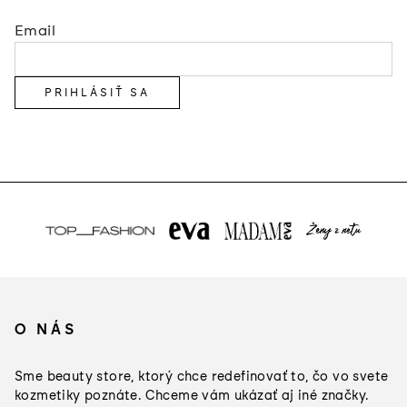
Email
PRIHLÁSIŤ SA
Z
á
O NÁS
p
ä
Sme beauty store, ktorý chce redefinovať to, čo vo svete
t
kozmetiky poznáte. Chceme vám ukázať aj iné značky.