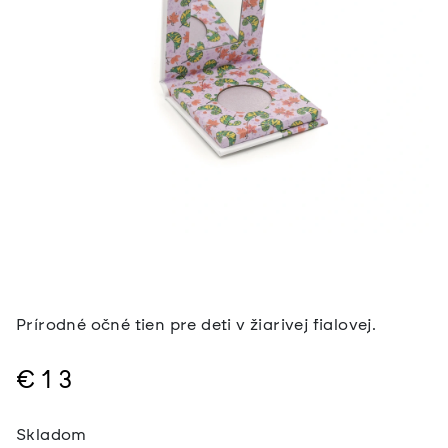
Prírodné očné tien pre deti v žiarivej fialovej.
€13
Jednotková
Skladom
cena: