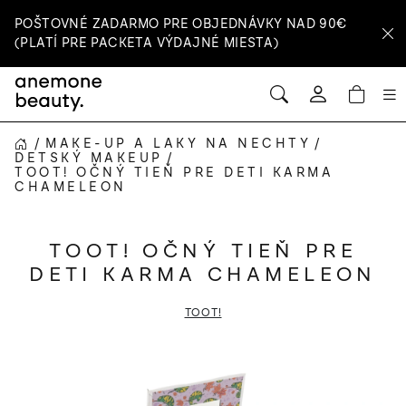
Prejsť
POŠTOVNÉ ZADARMO PRE OBJEDNÁVKY NAD 90€
na
(PLATÍ PRE PACKETA VÝDAJNÉ MIESTA)
obsah
HĽADAŤ
NÁ
Prihlásenie
KOŠ
/
MAKE-UP A LAKY NA NECHTY
/
DOMOV
DETSKÝ MAKEUP
/
TOOT! OČNÝ TIEŇ PRE DETI KARMA
CHAMELEON
TOOT! OČNÝ TIEŇ PRE
DETI KARMA CHAMELEON
TOOT!