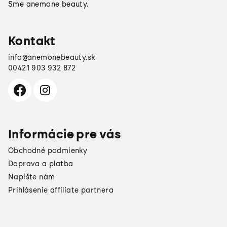
Sme anemone beauty.
i
e
Kontakt
info
@
anemonebeauty.sk
00421 903 932 872
Informácie pre vás
Obchodné podmienky
Doprava a platba
Napíšte nám
Prihlásenie affiliate partnera