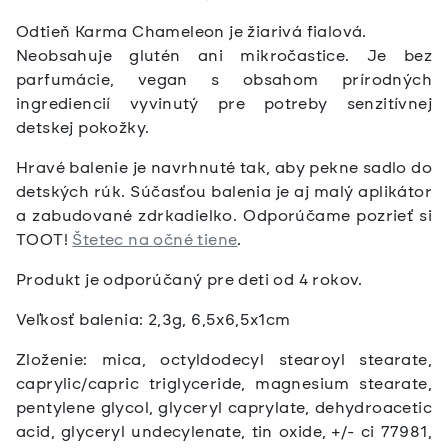
Odtieň Karma Chameleon je žiarivá fialová.
Neobsahuje glutén ani mikročastice. Je bez
parfumácie, vegan s obsahom prírodných
ingrediencií vyvinutý pre potreby senzitívnej
detskej pokožky.
Hravé balenie je navrhnuté tak, aby pekne sadlo do
detských rúk. Súčasťou balenia je aj malý aplikátor
a zabudované zdrkadielko. Odporúčame pozrieť si
TOOT!
Štetec na očné tiene
.
Produkt je odporúčaný pre deti od 4 rokov.
Veľkosť balenia: 2,3g, 6,5x6,5x1cm
Zloženie: mica, octyldodecyl stearoyl stearate,
caprylic/capric triglyceride, magnesium stearate,
pentylene glycol, glyceryl caprylate, dehydroacetic
acid, glyceryl undecylenate, tin oxide, +/- ci 77981,