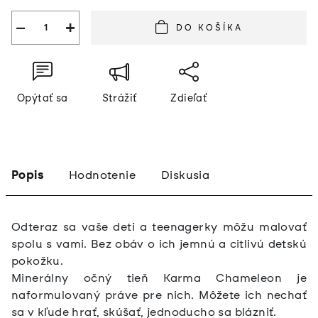
−
+
DO KOŠÍKA
Opýtať sa
Strážiť
Zdieľať
Popis
Hodnotenie
Diskusia
Odteraz sa vaše deti a teenagerky môžu malovať
spolu s vami. Bez obáv o ich jemnú a citlivú detskú
pokožku.
Minerálny očný tieň Karma Chameleon je
naformulovaný práve pre nich. Môžete ich nechať
sa v kľude hrať, skúšať, jednoducho sa blázniť.