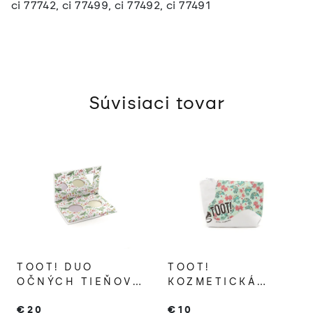
ci 77742, ci 77499, ci 77492, ci 77491
Súvisiaci tovar
TOOT! DUO
TOOT!
OČNÝCH TIEŇOV
KOZMETICKÁ
PRE DETI TURTLE
TAŠTIČKA
€20
€10
& CHAMELEON
CHAMELEON