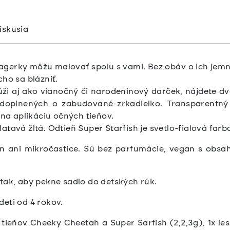
iskusia
agerky môžu malovať spolu s vami. Bez obáv o ich jemnú
cho sa blázniť.
úži aj ako vianočný či narodeninový darček, nájdete d
doplnených o zabudované zrkadielko. Transparentný
 na aplikáciu očných tieňov.
atavá žltá. Odtieň Super Starfish je svetlo-fialová farb
n ani mikročastice. Sú bez parfumácie, vegan s obsah
tak, aby pekne sadlo do detských rúk.
eti od 4 rokov.
tieňov Cheeky Cheetah a Super Sarfish (2,2,3g), 1x le