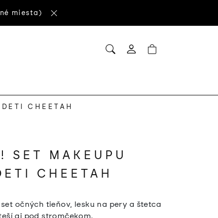
né miesta)
HĽADAŤ
NÁKUPNÝ
Prihlásenie
KOŠÍK
 DETI CHEETAH
! SET MAKEUPU
DETI CHEETAH
set očných tieňov, lesku na pery a štetca
oteší aj pod stromčekom.