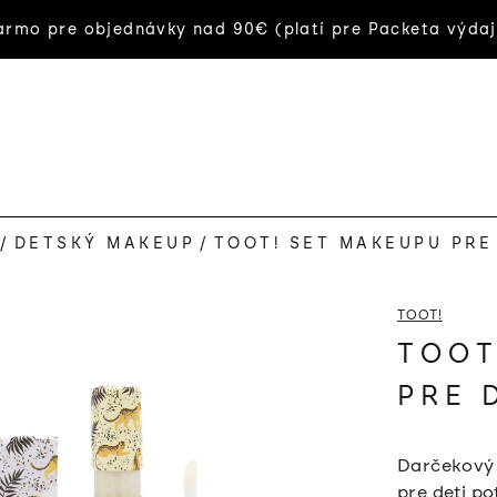
rmo pre objednávky nad 90€ (platí pre Packeta výdaj
/
DETSKÝ MAKEUP
/
TOOT! SET MAKEUPU PRE
TOOT!
TOOT
PRE 
Darčekový 
pre deti p