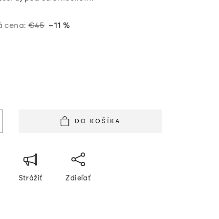
 cena:
€45
–11 %
á
DO KOŠÍKA
Strážiť
Zdieľať