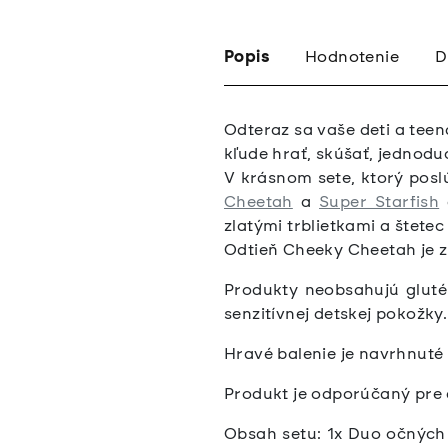
Popis
Hodnotenie
D
Odteraz sa vaše deti a teen
kľude hrať, skúšať, jednodu
V krásnom sete, ktorý posl
Cheetah
a
Super Starfish
zlatými trblietkami a štetec
Odtieň Cheeky Cheetah je zl
Produkty neobsahujú gluté
senzitívnej detskej pokožky.
Hravé balenie je navrhnuté 
Produkt je odporúčaný pre d
Obsah setu: 1x Duo očných 