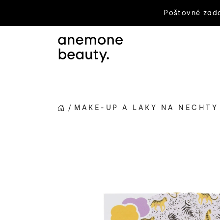
Prejsť
Poštovné zada
na
obsah
/
MAKE-UP A LAKY NA NECHTY
DOMOV