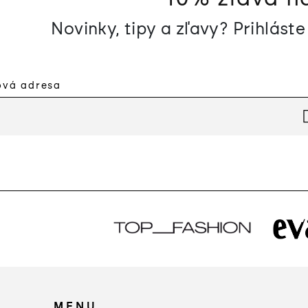
Novinky, tipy a zľavy? Prihlást
IŤ SA
MENU