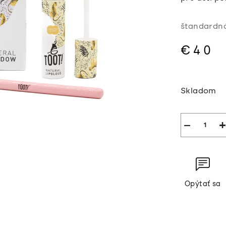
štandardná
€40
Jednotkov
cena:
Skladom
−
+
Opýtať sa