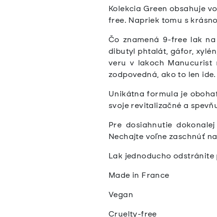
Kolekcia Green obsahuje voľ
free. Napriek tomu s krásn
Čo znamená 9-free lak na 
dibutyl phtalát, gáfor, xyl
veru v lakoch Manucurist 
zodpovedná, ako to len ide.
Unikátna formula je obohat
svoje revitalizačné a spevň
Pre dosiahnutie dokonale
Nechajte voľne zaschnúť n
Lak jednoducho odstránite
Made in France
Vegan
Cruelty-free