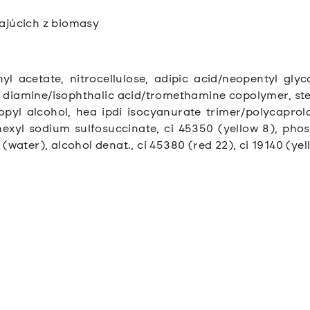
ajúcich z biomasy
hyl acetate, nitrocellulose, adipic acid/neopentyl glyc
e diamine/isophthalic acid/tromethamine copolymer, ste
opyl alcohol, hea ipdi isocyanurate trimer/polycaprol
lhexyl sodium sulfosuccinate, ci 45350 (yellow 8), phos
(water), alcohol denat., ci 45380 (red 22), ci 19140 (yel