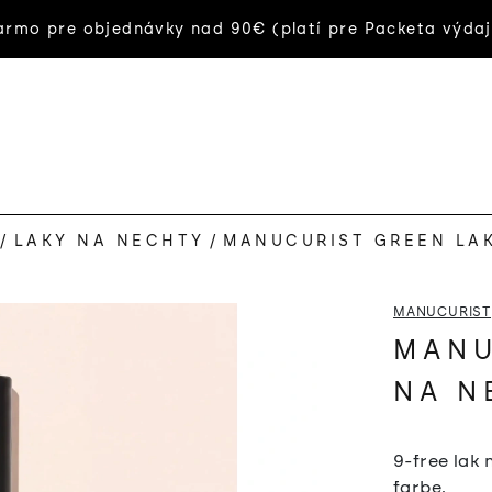
rmo pre objednávky nad 90€ (platí pre Packeta výdaj
/
LAKY NA NECHTY
/
MANUCURIST GREEN LA
MANUCURIST
MANU
NA N
9-free lak
farbe.