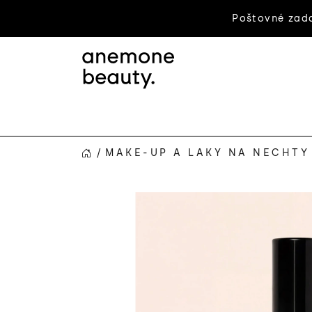
Prejsť
Poštovné zada
na
obsah
/
MAKE-UP A LAKY NA NECHTY
DOMOV