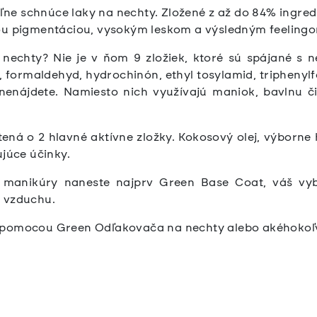
ne schnúce laky na nechty. Zložené z až do 84% ingredi
ou pigmentáciou, vysokým leskom a výsledným feelingo
nechty? Nie je v ňom 9 zložiek, ktoré sú spájané s n
én, formaldehyd, hydrochinón, ethyl tosylamid, tripheny
nenájdete. Namiesto nich využívajú maniok, bavlnu č
ená o 2 hlavné aktívne zložky. Kokosový olej, výborne
ujúce účinky.
j manikúry naneste najprv Green Base Coat, váš vyb
a vzduchu.
 pomocou Green Odľakovača na nechty alebo akéhokoľ