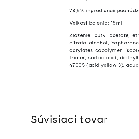
78,5% ingrediencií pochádz
Veľkosť balenia: 15ml
Zloženie:
butyl acetate, et
citrate, alcohol, isophoron
acrylates copolymer, isopr
trimer, sorbic acid, diethy
47005 (acid yellow 3), aqua 
Súvisiaci tovar