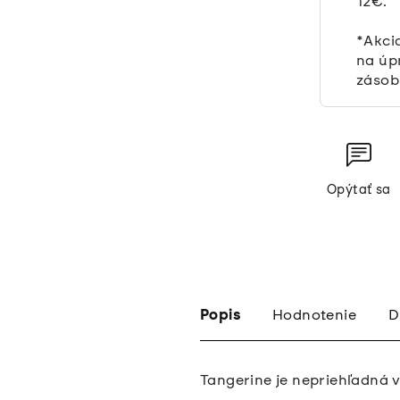
12€.
*Akci
na úp
zásob
Opýtať sa
Popis
Hodnotenie
D
Tangerine je nepriehľadná v