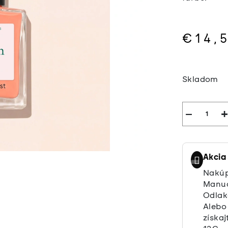
€14,
Jednotkov
cena:
Skladom
−
+
Akcia
Nakúp
Manuc
Odlak
Alebo
získaj