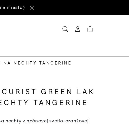
né miesta)
HĽADAŤ
NÁKUPNÝ
Prihlásenie
KOŠÍK
K NA NECHTY TANGERINE
CURIST GREEN LAK
ECHTY TANGERINE
 na nechty v neónovej svetlo-oranžovej