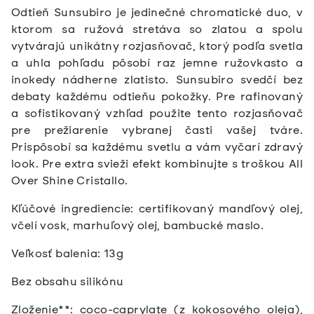
Odtieň Sunsubiro je jedinečné chromatické duo, v
ktorom sa ružová stretáva so zlatou a spolu
vytvárajú unikátny rozjasňovač, ktorý podľa svetla
a uhla pohľadu pôsobí raz jemne ružovkasto a
inokedy nádherne zlatisto. Sunsubiro svedčí bez
debaty každému odtieňu pokožky. Pre rafinovaný
a sofistikovaný vzhľad použite tento rozjasňovač
pre prežiarenie vybranej časti vašej tváre.
Prispôsobí sa každému svetlu a vám vyčarí zdravý
look. Pre extra svieži efekt kombinujte s troškou All
Over Shine Cristallo.
Kľúčové ingrediencie: certifikovaný mandľový olej,
včelí vosk, marhuľový olej, bambucké maslo.
Veľkosť balenia: 13g
Bez obsahu silikónu
Zloženie**: coco-caprylate (z kokosového oleja),