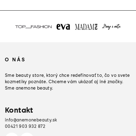
Z
á
O NÁS
p
ä
Sme beauty store, ktorý chce redefinovať to, čo vo svete
t
kozmetiky poznáte. Chceme vám ukázať aj iné značky.
Sme anemone beauty.
i
e
Kontakt
info
@
anemonebeauty.sk
00421 903 932 872