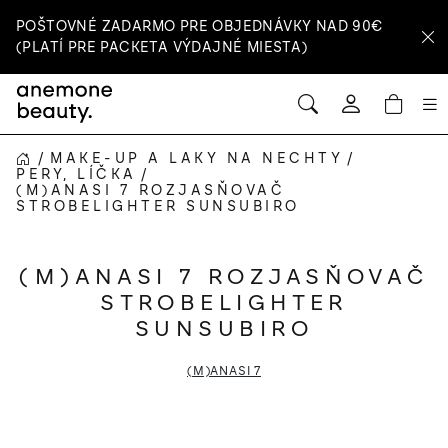
Prejsť
POŠTOVNÉ ZADARMO PRE OBJEDNÁVKY NAD 90€
na
(PLATÍ PRE PACKETA VÝDAJNÉ MIESTA)
obsah
HĽADAŤ
NÁ
Prihlásenie
KOŠ
/
MAKE-UP A LAKY NA NECHTY
/
DOMOV
PERY, LÍČKA
/
(M)ANASI 7 ROZJASŇOVAČ
STROBELIGHTER SUNSUBIRO
(M)ANASI 7 ROZJASŇOVAČ
STROBELIGHTER
SUNSUBIRO
(M)ANASI 7