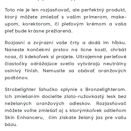
Toto nie je len rozjasňovač, ale perfektný produkt,
ktorý môžete zmiešať s vašim primerom, make-
upom, korektorom, či pleťovým krémom a vaša
pleť bude krásne prežiarená.
Rozjasní a zvýrazní vaše črty a dodá im hĺbku.
Naneste končekmi prstov na lícne kosti, chrbát
nosa, či kdekoľvek si prajete. Ultrajemné perleťové
čiastočky odrážajúce svetlo vytvárajú neutrálny
oslnivý finish. Nemusíte sa obávať oranžových
podtónov.
Strobelighter ľahučko splynie s Bronzelighterom.
Ich zmiešaním docielite zlato-ružovkastý lesk bez
neželaných oranžových odleskov. Rozjasňovač
môžete voľne zmiešať aj s ktorýmkoľvek odtieňom
Skin Enhanceru, čím získate želaný jas pre vašu
bázu.