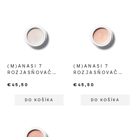
(M)ANASI 7
(M)ANASI 7
ROZJASŇOVAČ
ROZJASŇOVAČ
STROBELIGHTER
STROBELIGHTER
€45,50
€45,50
CELESTIAL
SUNRISE
DO KOŠÍKA
DO KOŠÍKA