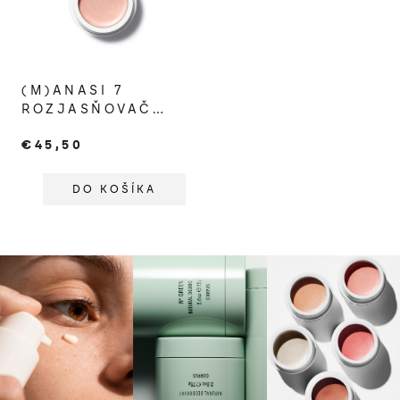
(M)ANASI 7
ROZJASŇOVAČ
STROBELIGHTER
€45,50
DELIRIO
DO KOŠÍKA