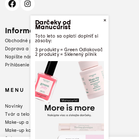
×
Darčeky od
Manucurist
Informácie pre vás
Toto leto sa oplatí doplniť si
zásoby:
Obchodné podmienky
Doprava a platba
3 produkty = Green Odlakovač
2 produkty = Sklenený pilník
Napíšte nám
Prihlásenie affiliate partnera
MENU
Novinky
Tvár a telo
Make-up a laky na nechty
Make-up konzultácia
Sale