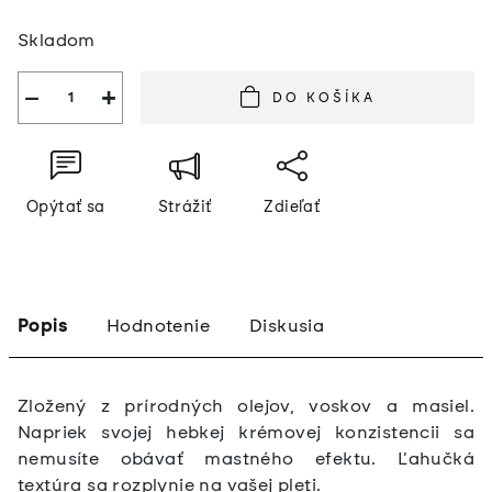
Jednotková
Skladom
cena:
−
+
DO KOŠÍKA
Opýtať sa
Strážiť
Zdieľať
Popis
Hodnotenie
Diskusia
Zložený z prírodných olejov, voskov a masiel.
Napriek svojej hebkej krémovej konzistencii sa
nemusíte obávať mastného efektu. Ľahučká
textúra sa rozplynie na vašej pleti.