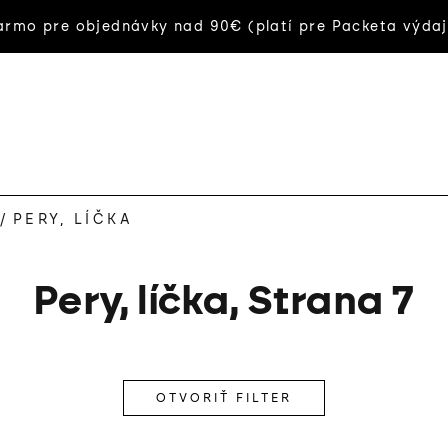
rmo pre objednávky nad 90€ (platí pre Packeta výdaj
/
PERY, LÍČKA
Pery, líčka
, Strana 7
OTVORIŤ FILTER