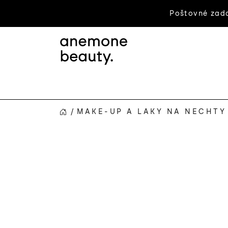
Prejsť
Poštovné zada
na
obsah
/
MAKE-UP A LAKY NA NECHTY
DOMOV