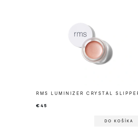
V
ý
p
i
s
p
r
o
RMS LUMINIZER CRYSTAL SLIPPE
d
€45
u
k
DO KOŠÍKA
t