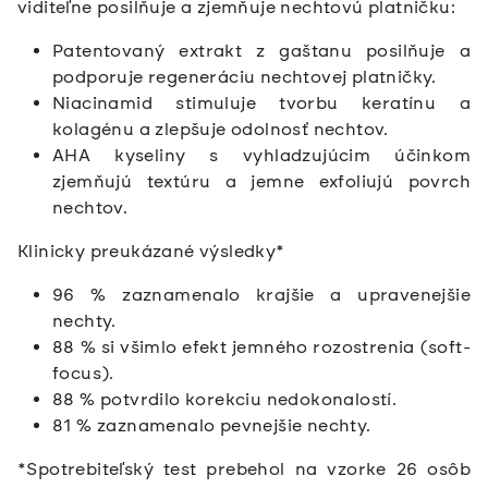
viditeľne posilňuje a zjemňuje nechtovú platničku:
Patentovaný extrakt z gaštanu posilňuje a
podporuje regeneráciu nechtovej platničky.
Niacinamid stimuluje tvorbu keratínu a
kolagénu a zlepšuje odolnosť nechtov.
AHA kyseliny s vyhladzujúcim účinkom
zjemňujú textúru a jemne exfoliujú povrch
nechtov.
Klinicky preukázané výsledky*
96 % zaznamenalo krajšie a upravenejšie
nechty.
88 % si všimlo efekt jemného rozostrenia (soft-
focus).
88 % potvrdilo korekciu nedokonalostí.
81 % zaznamenalo pevnejšie nechty.
*Spotrebiteľský test prebehol na vzorke 26 osôb