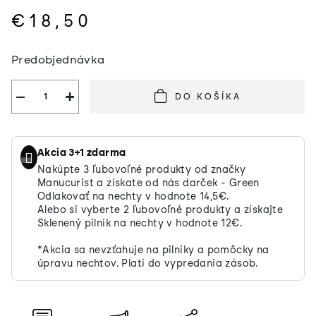
€18,50
Jednotková
Predobjednávka
cena:
−
+
DO KOŠÍKA
Akcia 3+1 zdarma
Nakúpte 3 ľubovoľné produkty od značky
Manucurist a získate od nás darček - Green
Odlakovať na nechty v hodnote 14,5€.
Alebo si vyberte 2 ľubovoľné produkty a získajte
Sklenený pilník na nechty v hodnote 12€.
*Akcia sa nevzťahuje na pilníky a pomôcky na
úpravu nechtov. Platí do vypredania zásob.