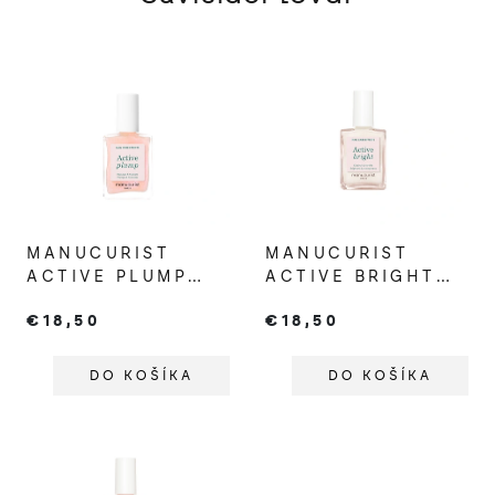
MANUCURIST
MANUCURIST
ACTIVE PLUMP
ACTIVE BRIGHT
PRE
ROZJASŇUJÚCI
€18,50
€18,50
VYPLNENEJŠIE
LAK NA NECHTY
NECHTY
DO KOŠÍKA
DO KOŠÍKA