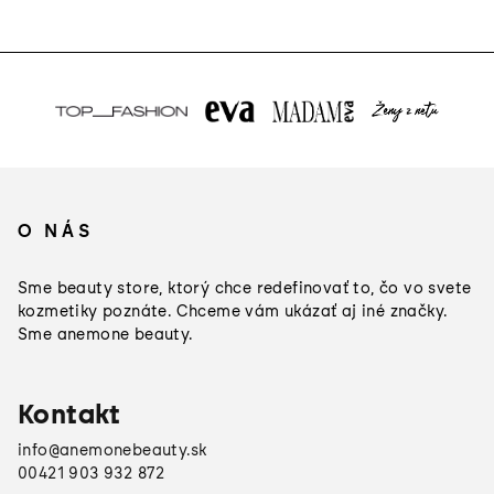
Z
á
O NÁS
p
ä
Sme beauty store, ktorý chce redefinovať to, čo vo svete
t
kozmetiky poznáte. Chceme vám ukázať aj iné značky.
Sme anemone beauty.
i
e
Kontakt
info
@
anemonebeauty.sk
00421 903 932 872