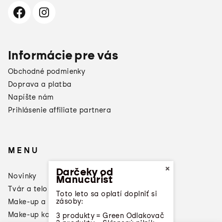
Informácie pre vás
Obchodné podmienky
Doprava a platba
Napíšte nám
Prihlásenie affiliate partnera
MENU
×
Darčeky od
Novinky
Manucurist
Tvár a telo
Toto leto sa oplatí doplniť si
zásoby:
Make-up a laky na nechty
Make-up konzultácia
3 produkty = Green Odlakovač