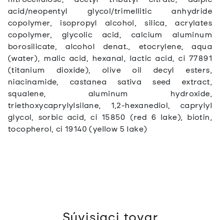
acid/neopentyl glycol/trimellitic anhydride
copolymer, isopropyl alcohol, silica, acrylates
copolymer, glycolic acid, calcium aluminum
borosilicate, alcohol denat., etocrylene, aqua
(water), malic acid, hexanal, lactic acid, ci 77891
(titanium dioxide), olive oil decyl esters,
niacinamide, castanea sativa seed extract,
squalene, aluminum hydroxide,
triethoxycaprylylsilane, 1,2-hexanediol, caprylyl
glycol, sorbic acid, ci 15850 (red 6 lake), biotin,
tocopherol, ci 19140 (yellow 5 lake)
Súvisiaci tovar