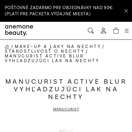
Prejsť
POŠTOVNÉ ZADARMO PRE OBJEDNÁVKY NAD 90€
na
(PLATÍ PRE PACKETA VÝDAJNÉ MIESTA)
obsah
HĽADAŤ
NÁ
Prihlásenie
KOŠ
/
MAKE-UP A LAKY NA NECHTY
/
DOMOV
STAROSTLIVOSŤ O NECHTY
/
MANUCURIST ACTIVE BLUR
VYHĽADZUJÚCI LAK NA NECHTY
MANUCURIST ACTIVE BLUR
VYHĽADZUJÚCI LAK NA
NECHTY
MANUCURIST