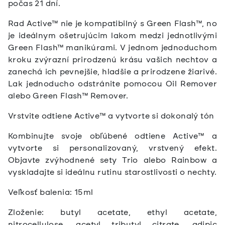
počas 21 dní.
Rad Active™ nie je kompatibilný s Green Flash™, no
je ideálnym ošetrujúcim lakom medzi jednotlivými
Green Flash™ manikúrami. V jednom jednoduchom
kroku zvýrazní prirodzenú krásu vašich nechtov a
zanechá ich pevnejšie, hladšie a prirodzene žiarivé.
Lak jednoducho odstránite pomocou Oil Remover
alebo Green Flash™ Remover.
Vrstvite odtiene Active™ a vytvorte si dokonalý tón
Kombinujte svoje obľúbené odtiene Active™ a
vytvorte si personalizovaný, vrstvený efekt.
Objavte zvýhodnené sety Trio alebo Rainbow a
vyskladajte si ideálnu rutinu starostlivosti o nechty.
Veľkosť balenia: 15ml
Zloženie: butyl acetate, ethyl acetate,
nitrocellulose, acetyl tributyl citrate, adipic