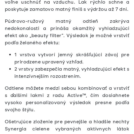
voľne uschnúť na vzduchu. Lak rýchlo schne a
poskytuje zamatovo matný finiš s výdržou až 7 dní.
Púdrovo-ružový matný odtieň zakrýva
nedokonalosti a prináša okamžitý vyhladzujúci
efekt ako „beauty filter“. Výsledok je možné vrstviť
podľa želaného efektu:
1 vrstva vytvorí jemný skrášľujúci závoj pre
prirodzene upravený vzhľad.
2 vrstvy zabezpečia matný, vyhladzujúci efekt s
intenzívnejším rozostrením.
Odtiene môžete medzi sebou kombinovať a vrstviť
s ďalšími lakmi z radu Active™, čím dosiahnete
vysoko personalizovaný výsledok presne podľa
svojho štýlu.
Ošetrujúce zloženie pre pevnejšie a hladšie nechty
Synergia cielene vybraných aktívnych látok