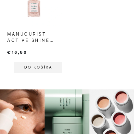
MANUCURIST
ACTIVE SHINE
OŠETRUKÚCI LAK
€18,50
S EFEKTOM
HIGHLIGHTERA
DO KOŠÍKA