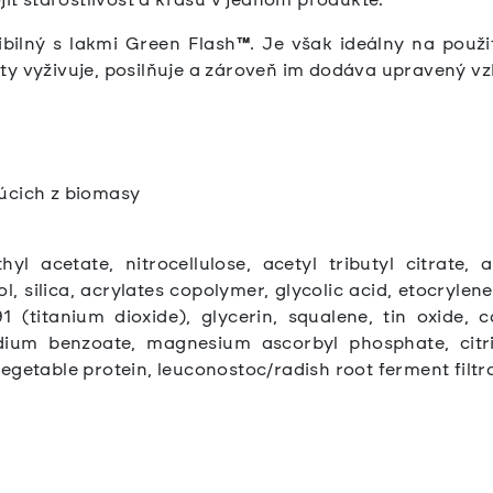
bilný s lakmi Green Flash
™
. Je však ideálny na použ
ty vyživuje, posilňuje a zároveň im dodáva upravený vz
úcich z biomasy
hyl acetate, nitrocellulose, acetyl tributyl citrate, 
, silica, acrylates copolymer, glycolic acid, etocrylene
91 (titanium dioxide), glycerin, squalene, tin oxide, 
sodium benzoate, magnesium ascorbyl phosphate, citr
getable protein, leuconostoc/radish root ferment filtrate