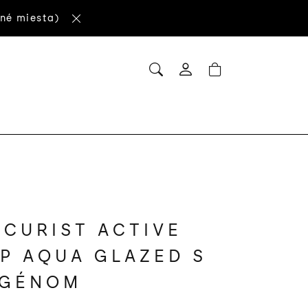
né miesta)
HĽADAŤ
NÁKUPNÝ
Prihlásenie
KOŠÍK
CURIST ACTIVE
P AQUA GLAZED S
AGÉNOM