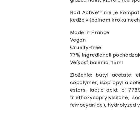
Rad Active™ nie je kompati
keďže v jedinom kroku nech
Made in France
Vegan
Cruelty-free
77% ingrediencií pochádzaj
Veľkosť balenia: 15ml
Zloženie: butyl acetate, et
copolymer, isopropyl alcohol
esters, lactic acid, ci 778
triethoxycaprylylsilane, 
ferrocyanide), hydrolyzed ve