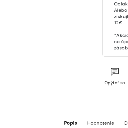
Odlak
Alebo
získaj
12€.
*Akci
na úp
zásob
Opýtať sa
Popis
Hodnotenie
D