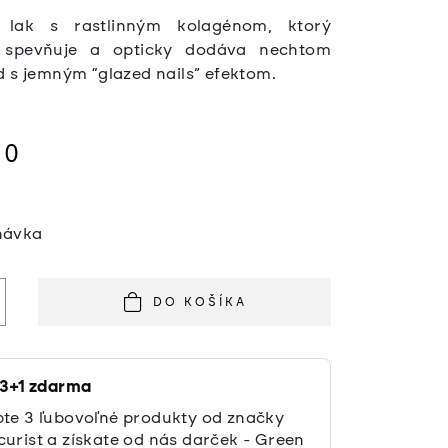
i lak s rastlinným kolagénom, ktorý
, spevňuje a opticky dodáva nechtom
d s jemným “glazed nails” efektom.
50
á
návka
DO KOŠÍKA
 3+1 zdarma
te 3 ľubovoľné produkty od značky
urist a získate od nás darček - Green