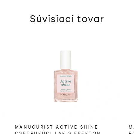
Súvisiaci tovar
MANUCURIST ACTIVE SHINE
M
OŠETRUKÚCI LAK S EFEKTOM
R