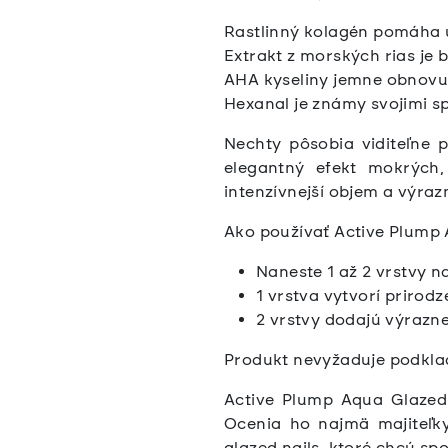
Rastlinný kolagén pomáha u
Extrakt z morských rias je 
AHA kyseliny jemne obnovuj
Hexanal je známy svojimi s
Nechty pôsobia viditeľne p
elegantný efekt mokrých,
intenzívnejší objem a výrazn
Ako používať Active Plump
Naneste 1 až 2 vrstvy n
1 vrstva vytvorí prirodz
2 vrstvy dodajú výraznej
Produkt nevyžaduje podklad
Active Plump Aqua Glazed 
Ocenia ho najmä majiteľk
glazed nails, ktoré chcú spo