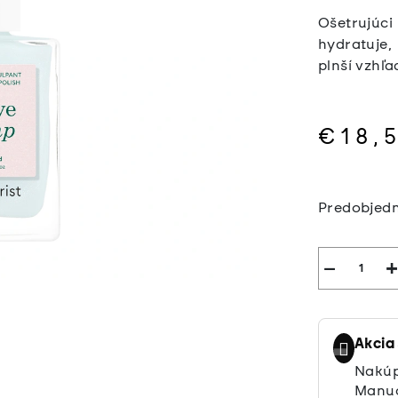
Ošetrujúc
hydratuje
plnší vzhľa
€18,
Jednotkov
cena:
Predobjed
−
+
Akcia
Nakúp
Manuc