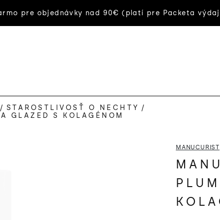
rmo pre objednávky nad 90€ (platí pre Packeta výdaj
/
STAROSTLIVOSŤ O NECHTY
/
UA GLAZED S KOLAGÉNOM
MANUCURIST
MANU
PLUM
KOL