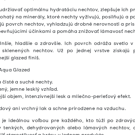
držiavať optimálnu hydratáciu nechtov, zlepšuje ich pr
bohatý na minerály, ktoré nechty vyživujú, posilňujú a 
ú povrch nechtov, vyhladzujú drobné nerovnosti a pris
pevňujúcimi účinkami a pomáha znižovať lámavosť nech
lnšie, hladšie a zdravšie. Ich povrch odráža svetlo 
 sklenených nechtov. Už po jednej vrstve získajú 
ejší glazed finiš.
 Aqua Glazed
a čisté a suché nechty.
ený, jemne lesklý vzhľad.
ší objem, intenzívnejší lesk a mliečno-perleťový efekt.
ový ani vrchný lak a schne prirodzene na vzduchu.
je ideálnou voľbou pre každého, kto túži po zdravýc
y tenkých, dehydrovaných alebo lámavých nechtov, a
jiť starostlivosť a krásu v jednom produkte.