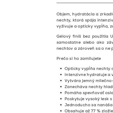
Objem, hydratácia a zrkadl
nechty, ktorá spája intenz
vyživuje a opticky vypĺňa, 
Gélový finiš bez použitia
samostatne alebo ako záv
nechtov a zároveň sa o ne 
Prečo si ho zamilujete
Opticky vypĺňa nechty a
Intenzívne hydratuje a v
Vytvára jemný mliečno-
Zanecháva nechty hladši
Pomáha spevňovať osla
Poskytuje vysoký lesk 
Jednoducho sa nanáša 
Obsahuje až 77 % zloži