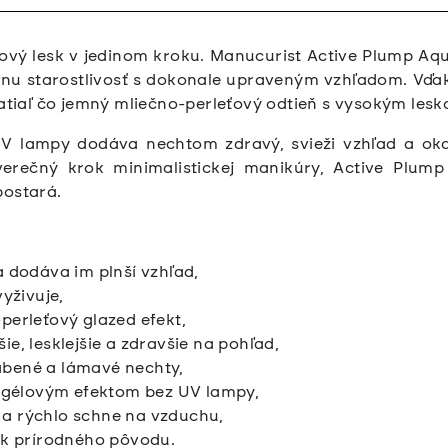
ový lesk v jedinom kroku. Manucurist Active Plump Aqu
ívnu starostlivosť s dokonale upraveným vzhľadom. Vďa
zatiaľ čo jemný mliečno-perleťový odtieň s vysokým lesk
 UV lampy dodáva nechtom zdravý, svieži vzhľad a oka
erečný krok minimalistickej manikúry, Active Plump
postará.
 dodáva im plnší vzhľad,
yživuje,
perleťový glazed efekt,
e, lesklejšie a zdravšie na pohľad,
bené a lámavé nechty,
s gélovým efektom bez UV lampy,
a rýchlo schne na vzduchu,
ek prírodného pôvodu.