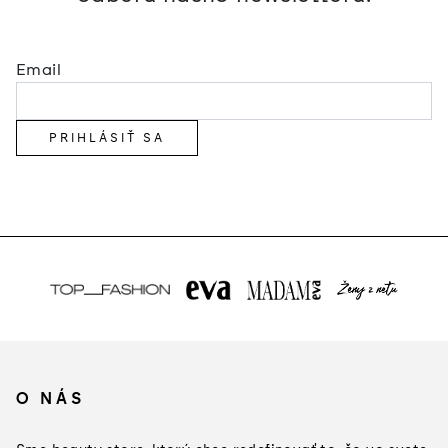
Email
PRIHLÁSIŤ SA
Z
á
O NÁS
p
ä