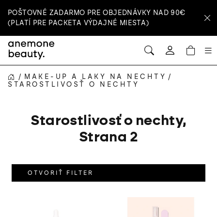
Prejsť
POŠTOVNÉ ZADARMO PRE OBJEDNÁVKY NAD 90€
na
(PLATÍ PRE PACKETA VÝDAJNÉ MIESTA)
obsah
HĽADAŤ
NÁ
Prihlásenie
KOŠ
/
MAKE-UP A LAKY NA NECHTY
/
DOMOV
STAROSTLIVOSŤ O NECHTY
Starostlivosť o nechty
,
Strana 2
OTVORIŤ FILTER
V
ý