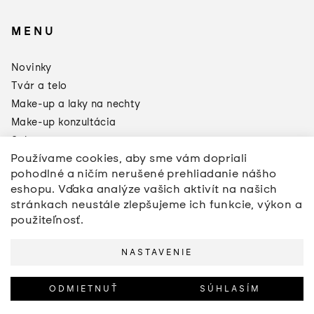
MENU
×
Darčeky od
Novinky
Manucurist
Tvár a telo
Toto leto sa oplatí doplniť si
zásoby:
Make-up a laky na nechty
Make-up konzultácia
3 produkty = Green Odlakovač
2 produkty = Sklenený pilník
Sale
Používame cookies, aby sme vám dopriali
Značky
pohodlné a ničím nerušené prehliadanie nášho
*akcia sa nevzťahuje na pilníky a
Napíšte nám
pomôcly na úpravu nechtov
eshopu. Vďaka analýze vašich aktivít na našich
stránkach neustále zlepšujeme ich funkcie, výkon a
použiteľnosť.
NASTAVENIE
Copyright 2026
anemone beauty
. Všetky práva
vyhradené.
Upraviť nastavenie cookies
ODMIETNUŤ
SÚHLASÍM
Vytvoril Shoptet