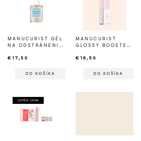
p
i
s
p
MANUCURIST GÉL
MANUCURIST
r
NA ODSTRÁNENIE
GLOSSY BOOSTER
o
NECHTOVEJ
DUO
€17,50
€18,50
KOŽIČKY
d
u
DO KOŠÍKA
DO KOŠÍKA
k
t
o
LEPŠIA CENA
v