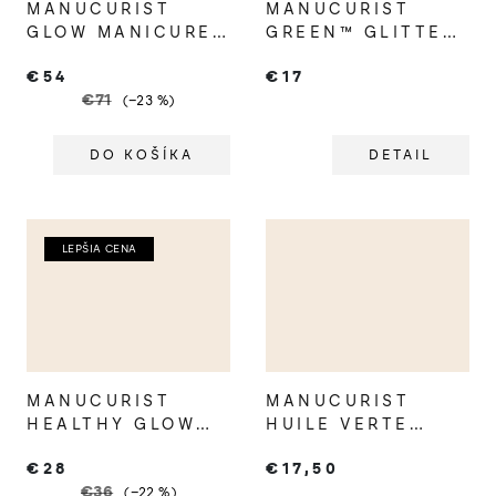
MANUCURIST
MANUCURIST
GLOW MANICURE
GREEN™ GLITTER
SET
TOP COAT
€54
€17
SILVER/GOLD
€71
(–23 %)
DO KOŠÍKA
DETAIL
LEPŠIA CENA
MANUCURIST
MANUCURIST
HEALTHY GLOW
HUILE VERTE
DUO
OLEJ NA NECHTY
€28
€17,50
€36
(–22 %)