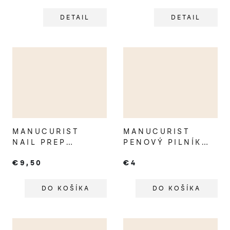
DETAIL
DETAIL
MANUCURIST
MANUCURIST
NAIL PREP
PENOVÝ PILNÍK
ODMASŤOVAČ
NA ÚPRAVU
€9,50
€4
NECHTOV
NECHTOV
DO KOŠÍKA
DO KOŠÍKA