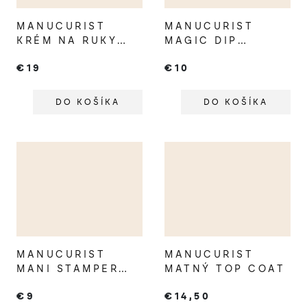
MANUCURIST
MANUCURIST
KRÉM NA RUKY
MAGIC DIP
RUŽA
ODLAKOVAČ
€19
€10
DAMANSCÉNSKA
DO KOŠÍKA
DO KOŠÍKA
MANUCURIST
MANUCURIST
MANI STAMPER
MATNÝ TOP COAT
NA FRANCÚZSKU
€9
€14,50
MANIKÚRU