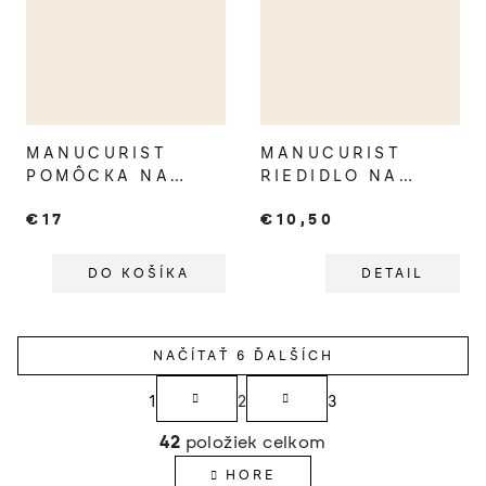
MANUCURIST
MANUCURIST
POMÔCKA NA
RIEDIDLO NA
ÚPRAVU
GREEN FLASH
€17
€10,50
NECHTOVEJ
GÉLOVÉ LAKY
KOŽIČKY
DO KOŠÍKA
DETAIL
NAČÍTAŤ 6 ĎALŠÍCH
S
1
2
3
t
O
r
42
položiek celkom
v
á
HORE