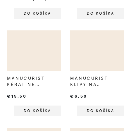
DO KOŠÍKA
DO KOŠÍKA
MANUCURIST
MANUCURIST
KÉRATINE
KLIPY NA
BOOSTER NA
ODSTRÁNENIE
€15,50
€6,50
POSILNENIE
LAKU
NECHTOV
DO KOŠÍKA
DO KOŠÍKA