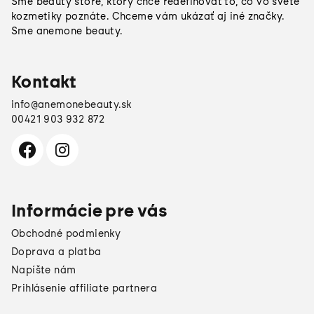
Sme beauty store, ktorý chce redefinovať to, čo vo svete
t
kozmetiky poznáte. Chceme vám ukázať aj iné značky.
Sme anemone beauty.
i
e
Kontakt
info
@
anemonebeauty.sk
00421 903 932 872
Informácie pre vás
Obchodné podmienky
Doprava a platba
Napíšte nám
Prihlásenie affiliate partnera