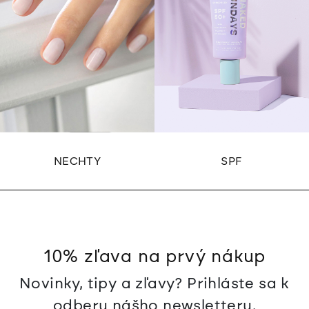
s
u
NECHTY
SPF
10% zľava na prvý nákup
Novinky, tipy a zľavy? Prihláste sa k
odberu nášho newsletteru.