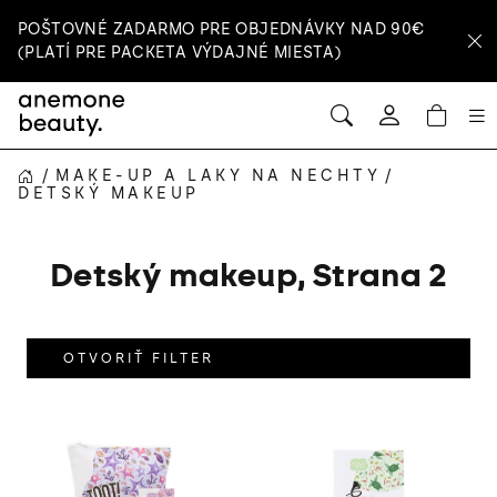
Prejsť
POŠTOVNÉ ZADARMO PRE OBJEDNÁVKY NAD 90€
na
(PLATÍ PRE PACKETA VÝDAJNÉ MIESTA)
obsah
HĽADAŤ
NÁ
Prihlásenie
KOŠ
/
MAKE-UP A LAKY NA NECHTY
/
DOMOV
DETSKÝ MAKEUP
Detský makeup
, Strana 2
OTVORIŤ FILTER
V
ý
p