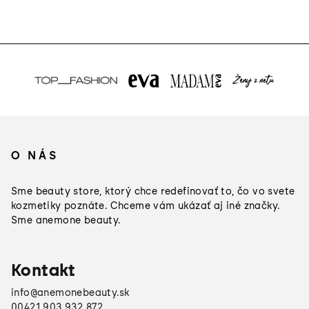
Z
á
O NÁS
p
ä
Sme beauty store, ktorý chce redefinovať to, čo vo svete
t
kozmetiky poznáte. Chceme vám ukázať aj iné značky.
Sme anemone beauty.
i
e
Kontakt
info
@
anemonebeauty.sk
00421 903 932 872