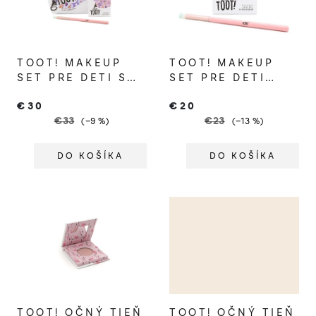
i
s
p
TOOT! MAKEUP
TOOT! MAKEUP
r
SET PRE DETI S
SET PRE DETI
o
KOZMETICKOU
TOTALLY TURTLE
€30
€20
TAŠTIČKOU SUPER
d
€33
€23
(–9 %)
(–13 %)
STARFISH
u
k
DO KOŠÍKA
DO KOŠÍKA
t
o
v
TOOT! OČNÝ TIEŇ
TOOT! OČNÝ TIEŇ