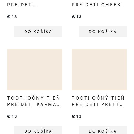
PRE DETI
PRE DETI CHEEKY
FABULOUS
CHEETAH
€13
€13
FLAMINGO
DO KOŠÍKA
DO KOŠÍKA
TOOT! OČNÝ TIEŇ
TOOT! OČNÝ TIEŇ
PRE DETI KARMA
PRE DETI PRETTY
CHAMELEON
PARROT
€13
€13
DO KOŠÍKA
DO KOŠÍKA