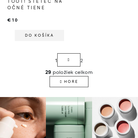
TOOT! ŠTETEC NA
OČNÉ TIENE
€10
DO KOŠÍKA
S
1
2
t
r
29
položiek celkom
O
á
v
HORE
n
l
k
á
o
d
v
a
a
c
n
i
i