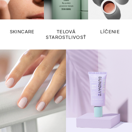
e
e
p
r
v
SKINCARE
TELOVÁ
LÍČENIE
k
STAROSTLIVOSŤ
y
v
ý
p
i
s
u